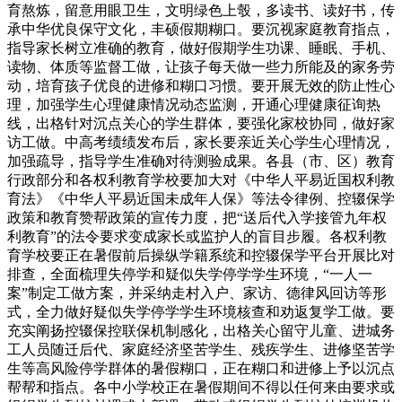
育熬炼，留意用眼卫生，文明绿色上彀，多读书、读好书，传
承中华优良保守文化，丰硕假期糊口。要沉视家庭教育指点，
指导家长树立准确的教育，做好假期学生功课、睡眠、手机、
读物、体质等监督工做，让孩子每天做一些力所能及的家务劳
动，培育孩子优良的进修和糊口习惯。要开展无效的防止性心
理，加强学生心理健康情况动态监测，开通心理健康征询热
线，出格针对沉点关心的学生群体，要强化家校协同，做好家
访工做。中高考绩绩发布后，家长要亲近关心学生心理情况，
加强疏导，指导学生准确对待测验成果。各县（市、区）教育
行政部分和各权利教育学校要加大对《中华人平易近国权利教
育法》《中华人平易近国未成年人保》等法令律例、控辍保学
政策和教育赞帮政策的宣传力度，把“送后代入学接管九年权
利教育”的法令要求变成家长或监护人的盲目步履。各权利教
育学校要正在暑假前后操纵学籍系统和控辍保学平台开展比对
排查，全面梳理失停学和疑似失学停学学生环境，“一人一
案”制定工做方案，并采纳走村入户、家访、德律风回访等形
式，全力做好疑似失学停学学生环境核查和劝返复学工做。要
充实阐扬控辍保控联保机制感化，出格关心留守儿童、进城务
工人员随迁后代、家庭经济坚苦学生、残疾学生、进修坚苦学
生等高风险停学群体的暑假糊口，正在糊口和进修上予以沉点
帮帮和指点。各中小学校正在暑假期间不得以任何来由要求或