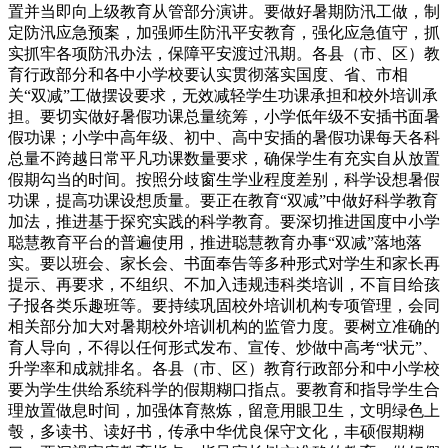
置并当即向上级教育从管部分演讲。要做好暑期防汛工做，制
定防汛应急预案，加强师生防汛平安教育，强化应急值守，抓
实抓牢各项防汛办法，保障平安渡过汛期。各县（市、区）教
育行政部分和各中小学校要认实贯彻落实国度、省、市相
关“双减”工做摆设要求，无效减轻学生功课承担和校外培训承
担。要切实做好暑假功课总量统筹，小学低年级不安插书面暑
假功课；小学中高年级、初中、高中安插的暑假功课每天各科
总量不跨越日常平凡功课数量要求，确保学生有充实自从放置
假期勾当的时间。按照分歧窗生学业程度差别，科学设想暑假
功课，提高功课设想质量。要正在教育“双减”中做好科学教育
加法，推进基于探究实践的科学教育。要深切推进国度中小学
聪慧教育平台的普遍使用，推进聪慧教育办事“双减”落地落
实。要以班会、家长会、书面奉告等多种形式对学生和家长再
提示、再要求，不组织、不加入违规违科类培训，不盲目给孩
子报各类乐趣班等。要持续巩固校外培训机构专项管理，会同
相关部分加大对暑期校外培训机构的监管力度。要树立准确的
育人导向，不得以任何形式发布、宣传、炒做中高考“状元”、
升学率和成就排名。各县（市、区）教育行政部分和中小学校
要为学生供给系统科学的假期糊口指点。要教育和指导学生合
理放置做息时间，加强体育熬炼，留意用眼卫生，文明绿色上
彀，多读书、读好书，传承中华优良保守文化，丰硕假期糊