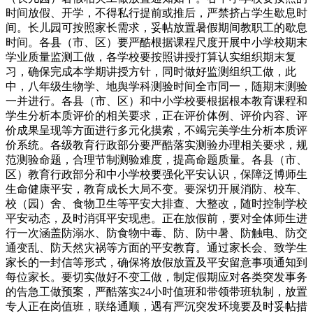
时间放假、开学，不得私行提前或推后，严禁挤占学生歇息时
间。长儿园可按照家长需求，妥帖放置暑假期间教职工的歇息
时间。各县（市、区）要严酷根据课程尺度开展中小学校期末
学业质量监测工做，各学校要按照讲授打算认实组织期末复
习，确保完成本学期讲授方针，同时做好监测组织工做，此
中，八年级生物学、地舆学科测验时间全市同一，随期末测验
一并进行。各县（市、区）和中小学校要根据根本教育课程和
学生分析本质评价的相关要求，正在评价体例、评价内容、评
价成果呈现等方面进行多元化摸索，不竭完美学生分析本质评
价系统。各级教育行政部分要严酷落实测验办理相关要求，规
范测验命题，合理节制测验难度，提高命题质量。各县（市、
区）教育行政部分和中小学校要强化平安认识，保障泛博师生
生命健康平安，教育成长大局不变。要深切开展消防、校车、
校（园）舍、食物卫生等平安大排查、大整改，随时控制学校
平安动态，及时消弭平安现患。正在放假前，要对全体师生进
行一次涵盖防溺水、防食物中毒、防、防中暑、防触电、防交
通变乱、防天然灾祸等方面的平安教育。通过家长会、致学生
家长的一封信等形式，确保将放假放置及平安留意事项通知到
每位家长。要切实做好不变工做，制定假期应对各类突发事务
的告急工做预案，严酷落实24小时值班和带领带班轨制，放置
专人正在岗值班，联络通顺，遇有严沉突发环境要及时妥帖措