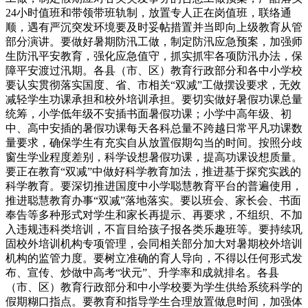
24小时值班和带领带班轨制，放置专人正在岗值班，联络通
顺，遇有严沉突发环境要及时妥帖措置并当即向上级教育从管
部分演讲。要做好暑期防汛工做，制定防汛应急预案，加强师
生防汛平安教育，强化应急值守，抓实抓牢各项防汛办法，保
障平安渡过汛期。各县（市、区）教育行政部分和各中小学校
要认实贯彻落实国度、省、市相关“双减”工做摆设要求，无效
减轻学生功课承担和校外培训承担。要切实做好暑假功课总量
统筹，小学低年级不安插书面暑假功课；小学中高年级、初
中、高中安插的暑假功课每天各科总量不跨越日常平凡功课数
量要求，确保学生有充实自从放置假期勾当的时间。按照分歧
窗生学业程度差别，科学设想暑假功课，提高功课设想质量。
要正在教育“双减”中做好科学教育加法，推进基于探究实践的
科学教育。要深切推进国度中小学聪慧教育平台的普遍使用，
推进聪慧教育办事“双减”落地落实。要以班会、家长会、书面
奉告等多种形式对学生和家长再提示、再要求，不组织、不加
入违规违科类培训，不盲目给孩子报各类乐趣班等。要持续巩
固校外培训机构专项管理，会同相关部分加大对暑期校外培训
机构的监管力度。要树立准确的育人导向，不得以任何形式发
布、宣传、炒做中高考“状元”、升学率和成就排名。各县
（市、区）教育行政部分和中小学校要为学生供给系统科学的
假期糊口指点。要教育和指导学生合理放置做息时间，加强体