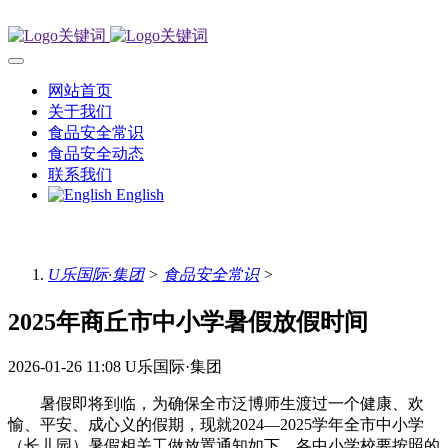
网站首页
关于我们
食品安全常识
食品安全动态
联系我们
English
U乐国际·集团
>
食品安全常识
>
2025年商丘市中小学暑假放假时间
2026-01-26 11:08
U乐国际·集团
暑假即将到临，为确保全市泛博师生渡过一个健康、欢
愉、平安、成心义的假期，现就2024—2025学年全市中小学
（长儿园）暑假相关工做放置通知如下。各中小学校要按照的