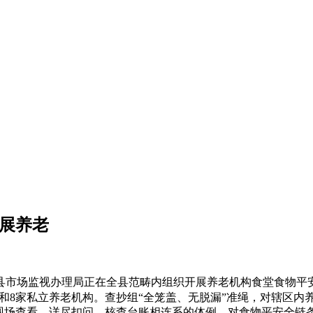
开展养老
市场监视办理局正在全县范畴内组织开展养老机构食堂食物平安
和8家私立养老机构。查抄组“全笼盖、无脱漏”准绳，对辖区
过现场查看、详尽扣问、核查台账相连系的体例，对食物平安全链