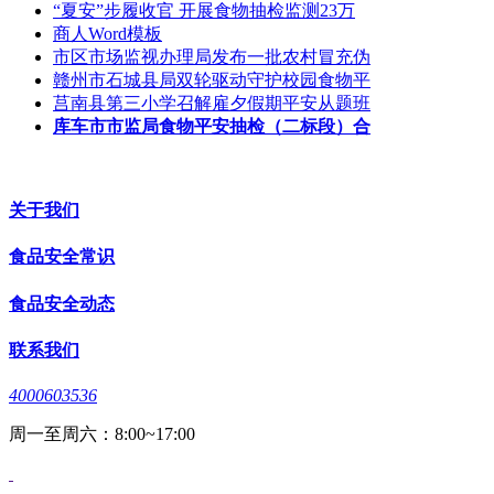
“夏安”步履收官 开展食物抽检监测23万
商人Word模板
市区市场监视办理局发布一批农村冒充伪
赣州市石城县局双轮驱动守护校园食物平
莒南县第三小学召解雇夕假期平安从题班
库车市市监局食物平安抽检（二标段）合
关于我们
食品安全常识
食品安全动态
联系我们
4000603536
周一至周六：8:00~17:00