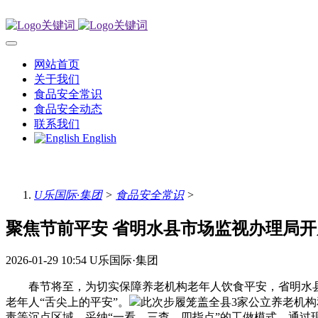
网站首页
关于我们
食品安全常识
食品安全动态
联系我们
English
U乐国际·集团
>
食品安全常识
>
聚焦节前平安 省明水县市场监视办理局
2026-01-29 10:54
U乐国际·集团
春节将至，为切实保障养老机构老年人饮食平安，省明水县
老年人“舌尖上的平安”。
此次步履笼盖全县3家公立养老机构
毒等沉点区域，采纳“一看、三查、四指点”的工做模式，通