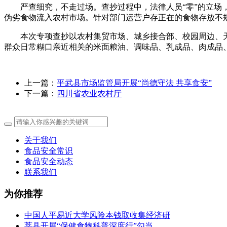
严查细究，不走过场。查抄过程中，法律人员“零”的立场，
伪劣食物流入农村市场。针对部门运营户存正在的食物存放不
本次专项查抄以农村集贸市场、城乡接合部、校园周边、天
群众日常糊口亲近相关的米面粮油、调味品、乳成品、肉成品
上一篇：
平武县市场监管局开展“尚德守法 共享食安”
下一篇：
四川省农业农村厅
关于我们
食品安全常识
食品安全动态
联系我们
为你推荐
中国人平易近大学风险本钱取收集经济研
莘县开展“保健食物科普深度行”勾当