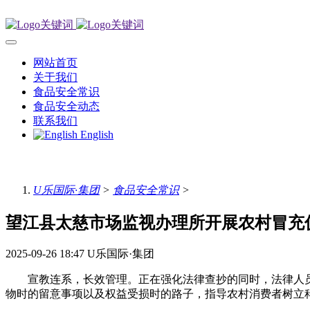
网站首页
关于我们
食品安全常识
食品安全动态
联系我们
English
U乐国际·集团
>
食品安全常识
>
望江县太慈市场监视办理所开展农村冒充
2025-09-26 18:47
U乐国际·集团
宣教连系，长效管理。正在强化法律查抄的同时，法律人员
物时的留意事项以及权益受损时的路子，指导农村消费者树立