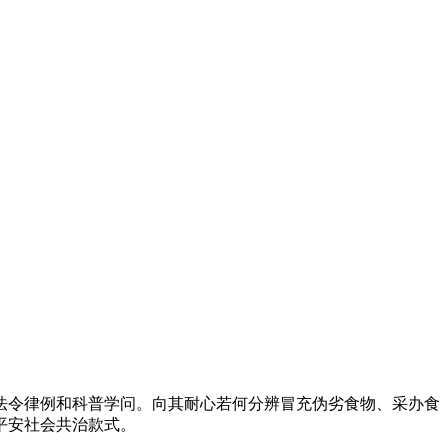
令律例和科普学问。向其耐心若何分辨冒充伪劣食物、采办食
平安社会共治款式。