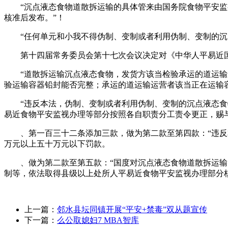
“沉点液态食物道散拆运输的具体管来由国务院食物平安监视
核准后发布。”！
“任何单元和小我不得伪制、变制或者利用伪制、变制的沉
第十四届常务委员会第十七次会议决定对《中华人平易近国
“道散拆运输沉点液态食物，发货方该当检验承运的道运输运
验运输容器铅封能否完整；承运的道运输运营者该当正在运输
“违反本法，伪制、变制或者利用伪制、变制的沉点液态食物
易近食物平安监视办理等部分按照各自职责分工责令更正，赐
、第一百三十二条添加三款，做为第二款至第四款：“违反本
万元以上五十万元以下罚款。
、做为第二款至第五款：“国度对沉点液态食物道散拆运输实
制等，依法取得县级以上处所人平易近食物平安监视办理部分
上一篇：
邻水县坛同镇开展“平安+禁毒”双从题宣传
下一篇：
么公取媳妇7 MBA智库