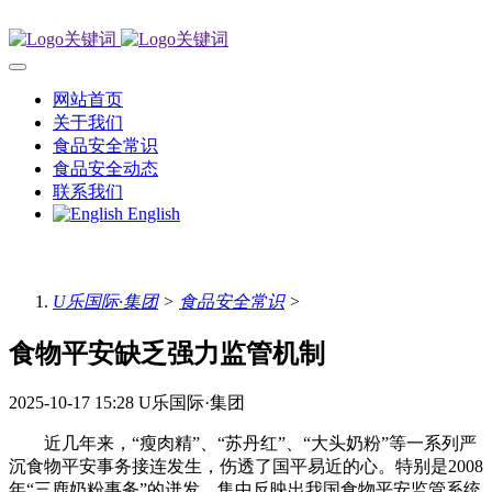
网站首页
关于我们
食品安全常识
食品安全动态
联系我们
English
U乐国际·集团
>
食品安全常识
>
食物平安缺乏强力监管机制
2025-10-17 15:28
U乐国际·集团
近几年来，“瘦肉精”、“苏丹红”、“大头奶粉”等一系列严
沉食物平安事务接连发生，伤透了国平易近的心。特别是2008
年“三鹿奶粉事务”的迸发，集中反映出我国食物平安监管系统