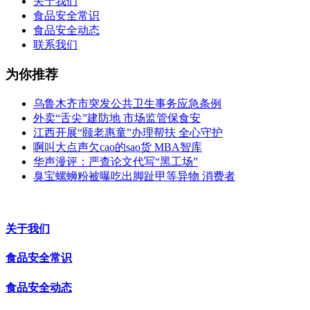
关于我们
食品安全常识
食品安全动态
联系我们
为你推荐
乌鲁木齐市突发公共卫生事务应急条例
外卖“舌尖”建防地 市场监管保食安
江西开展“颐老惠童”办理帮扶 全心守护
啊叫大点声欠cao的sao货 MBA智库
华声漫评：严查论文代写“黑工场”
臭宝螺蛳粉被曝吃出脚趾甲等异物 消费者
关于我们
食品安全常识
食品安全动态