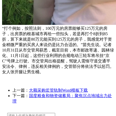
“打个例如，按照法则，100万元的房票能够买125万元的房
子，出房票的根基城市再给一些扣头，若是再打个8折到85
折，算下来就是80万元能买到125万元的房子，我感觉对于资
金稍微严重的买房人来说仍是比力合适的。”苗先生说。记者
10月31日从市交管局获悉，截至目前，本市邮政寄递、园林绿
化、11月1日起，这些行业利用的合规电动三轮车将吊挂“京
C”号牌上行驶。市交管局出格提醒，驾驶人需恪守道交通平
安法令、律例，违反相关律例的，交管部分将依法予以惩罚。
女人张开腿让男生桶。
上一篇：
大额采购监管轨制Word模板下载
下一篇：
国度粮食和物资储蓄局：聚焦沉点地域出力处
理