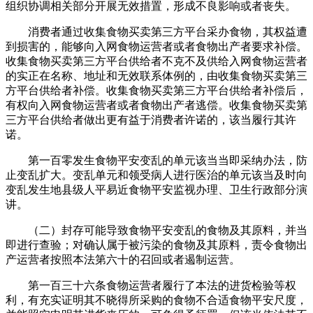
组织协调相关部分开展无效措置，形成不良影响或者丧失。
消费者通过收集食物买卖第三方平台采办食物，其权益遭
到损害的，能够向入网食物运营者或者食物出产者要求补偿。
收集食物买卖第三方平台供给者不克不及供给入网食物运营者
的实正在名称、地址和无效联系体例的，由收集食物买卖第三
方平台供给者补偿。收集食物买卖第三方平台供给者补偿后，
有权向入网食物运营者或者食物出产者逃偿。收集食物买卖第
三方平台供给者做出更有益于消费者许诺的，该当履行其许
诺。
第一百零发生食物平安变乱的单元该当当即采纳办法，防
止变乱扩大。变乱单元和领受病人进行医治的单元该当及时向
变乱发生地县级人平易近食物平安监视办理、卫生行政部分演
讲。
（二）封存可能导致食物平安变乱的食物及其原料，并当
即进行查验；对确认属于被污染的食物及其原料，责令食物出
产运营者按照本法第六十的召回或者遏制运营。
第一百三十六条食物运营者履行了本法的进货检验等权
利，有充实证明其不晓得所采购的食物不合适食物平安尺度，