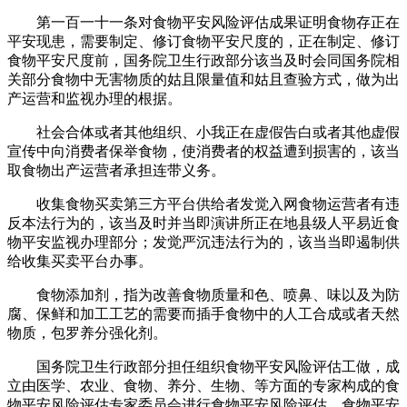
第一百一十一条对食物平安风险评估成果证明食物存正在
平安现患，需要制定、修订食物平安尺度的，正在制定、修订
食物平安尺度前，国务院卫生行政部分该当及时会同国务院相
关部分食物中无害物质的姑且限量值和姑且查验方式，做为出
产运营和监视办理的根据。
社会合体或者其他组织、小我正在虚假告白或者其他虚假
宣传中向消费者保举食物，使消费者的权益遭到损害的，该当
取食物出产运营者承担连带义务。
收集食物买卖第三方平台供给者发觉入网食物运营者有违
反本法行为的，该当及时并当即演讲所正在地县级人平易近食
物平安监视办理部分；发觉严沉违法行为的，该当当即遏制供
给收集买卖平台办事。
食物添加剂，指为改善食物质量和色、喷鼻、味以及为防
腐、保鲜和加工工艺的需要而插手食物中的人工合成或者天然
物质，包罗养分强化剂。
国务院卫生行政部分担任组织食物平安风险评估工做，成
立由医学、农业、食物、养分、生物、等方面的专家构成的食
物平安风险评估专家委员会进行食物平安风险评估。食物平安