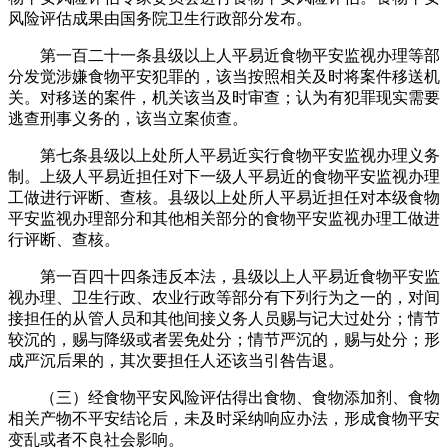
风险评估成果由国务院卫生行政部分发布。
第一百二十一条县级以上人平易近食物平安监视办理等部
分发觉涉嫌食物平安犯罪的，该当按照相关及时将案件移送机
关。对移送的案件，机关该当及时审查；认为有犯罪现实需要
逃查刑事义务的，该当立案侦查。
第七条县级以上处所人平易近实行食物平安监视办理义务
制。上级人平易近担任对下一级人平易近的食物平安监视办理
工做进行评断、查核。县级以上处所人平易近担任对本级食物
平安监视办理部分和其他相关部分的食物平安监视办理工做进
行评断、查核。
第一百四十四条违反本法，县级以上人平易近食物平安监
视办理、卫生行政、农业行政等部分有下列行为之一的，对间
接担任的从管人员和其他间接义务人员赐与记大过处分；情节
较沉的，赐与降级或者罢免处分；情节严沉的，赐与处分；形
成严沉后果的，其次要担任人还该当引咎告退。
（三）经食物平安风险评估得出食物、食物添加剂、食物
相关产物不平安结论后，未及时采纳响应办法，形成食物平安
变乱或者不良社会影响。