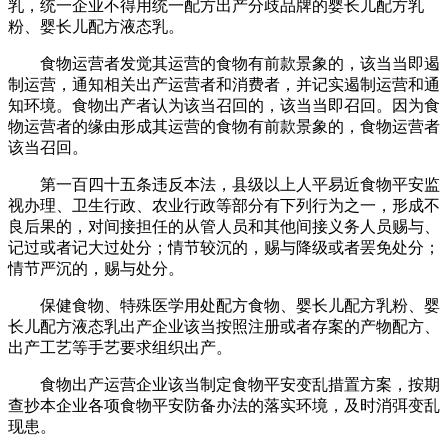
乳，统一企业不得用统一配方出产分歧品牌的婴长儿配方乳
粉、婴长儿配方液态乳。
食物运营者发觉其运营的食物有前款景象的，该当当即遏
制运营，通知相关出产运营者和消费者，并记实遏制运营和通
知环境。食物出产者认为该当召回的，该当当即召回。因为食
物运营者的缘由形成其运营的食物有前款景象的，食物运营者
该当召回。
第一百四十五条违反本法，县级以上人平易近食物平安监
视办理、卫生行政、农业行政等部分有下列行为之一，形成不
良后果的，对间接担任的从管人员和其他间接义务人员赐与、
记过或者记大过处分；情节较沉的，赐与降级或者罢免处分；
情节严沉的，赐与处分。
保健食物、特殊医学用处配方食物、婴长儿配方乳粉、婴
长儿配方液态乳出产企业该当按照注册或者存案的产物配方、
出产工艺等手艺要求组织出产。
食物出产运营企业该当制定食物平安变乱措置方案，按期
查抄本企业各项食物平安防备办法的落实环境，及时消弭变乱
现患。