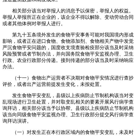
相关部分该当对举报人的消息予以保密，举报人的权益。
举报人举报所正在企业的，该企业不得以解除、变动劳动合同
或者其他体例对举报人进行。
第九十五条境外发生的食物平安事务可能对我国境内形成
影响，或者正在进口食物、食物添加剂、食物相关产物中发觉
严沉食物平安问题的，国度收支境查验检疫部分该当及时采纳
风险预警或者节制办法，并向国务院食物平安监视办理、卫生
行政、农业行政部分传递。接到传递的部分该当及时采纳响应
办法。
（十一）食物出产运营者不决期对食物平安情况进行查抄
评价，或者出产运营前提发生变化，未按处置。
发生食物平安变乱，县级以上疾病防止节制机构该当对变
乱现场进行卫生处置，并对取变乱相关的要素开展风行病学查
询拜访，相关部分该当予以协帮。县级以上疾病防止节制机构
该当向同级食物平安监视办理、卫生行政部分提交风行病学查
询拜访演讲。
（一）对发生正在本行政区域内的食物平安变乱，未及时