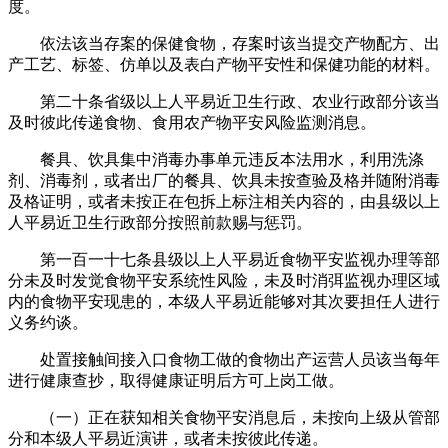
度。
依法该当存案的保健食物，存案时该当提交产物配方、出
产工艺、标签、仿单以及表白产物平安性和保健功能的材料。
第二十条省级以上人平易近卫生行政、农业行政部分该当
及时彼此传递食物、食用农产物平安风险监测消息。
餐具、饮具集中消毒办事单元违反本法用水，利用洗涤
剂、消毒剂，或者出厂的餐具、饮具未按查验及格并随附消毒
及格证明，或者未按正在包拆上标注相关内容的，由县级以上
人平易近卫生行政部分按照前款赐与惩罚。
第一百一十七条县级以上人平易近食物平安监视办理等部
分未及时发觉食物平安系统性风险，未及时消弭监视办理区域
内的食物平安现患的，本级人平易近能够对其次要担任人进行
义务约谈。
处置接触间接入口食物工做的食物出产运营人员该当每年
进行健康查抄，取得健康证明后方可上岗工做。
（一）正在获知相关食物平安消息后，未按向上级从管部
分和本级人平易近演讲，或者未按彼此传递。