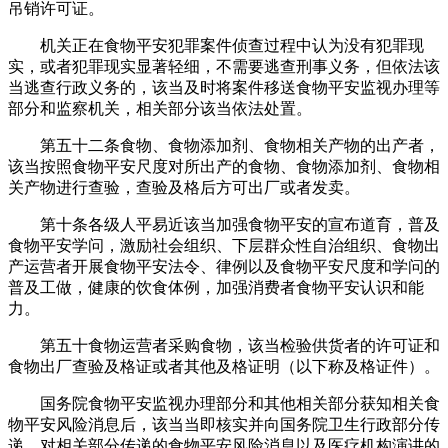
吊销许可证。
机关正在食物平安犯罪案件侦查过程中认为没有犯罪现
实，或者犯罪现实显著轻细，不需要逃查刑事义务，但依法该
当逃查行政义务的，该当及时将案件移送食物平安监视办理等
部分和监察机关，相关部分该当依法处置。
第五十二条食物、食物添加剂、食物相关产物的出产者，
该当按照食物平安尺度对所出产的食物、食物添加剂、食物相
关产物进行查验，查验及格后方可出厂或者发卖。
第十条各级人平易近该当加强食物平安的宣布道育，普及
食物平安学问，激励社会组织、下层群众性自治组织、食物出
产运营者开展食物平安法令、律例以及食物平安尺度和学问的
普及工做，健康的饮食体例，加强消费者食物平安认识和能
力。
第五十食物运营者采购食物，该当检验供货者的许可证和
食物出厂查验及格证或者其他及格证明（以下称及格证件）。
国务院食物平安监视办理部分和其他相关部分获知相关食
物平安风险消息后，该当当即核实并向国务院卫生行政部分传
递。对相关部分传递的食物平安风险消息以及医疗机构演讲的