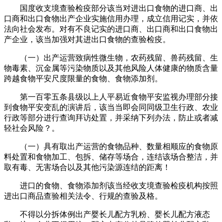
国度收支境查验检疫部分该当对进出口食物的进口商、出
口商和出口食物出产企业实施信用办理，成立信用记实，并依
法向社会发布。对有不良记实的进口商、出口商和出口食物出
产企业，该当加强对其进出口食物的查验检疫。
（一）出产运营致病性微生物，农药残留、兽药残留、生
物毒素、沉金属等污染物质以及其他风险人体健康的物质含量
跨越食物平安尺度限量的食物、食物添加剂。
第一百零五条县级以上人平易近食物平安监视办理部分接
到食物平安变乱的演讲后，该当当即会同同级卫生行政、农业
行政等部分进行查询拜访处置，并采纳下列办法，防止或者减
轻社会风险？。
（一）具有取出产运营的食物品种、数量相顺应的食物原
料处置和食物加工、包拆、储存等场合，连结该场合整洁，并
取有毒、无害场合以及其他污染源连结的距离！
进口的食物、食物添加剂该当经收支境查验检疫机构按照
进出口商品查验相关法令、行规的查验及格。
不得以分拆体例出产婴长儿配方乳粉、婴长儿配方液态