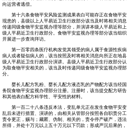
向运营者逃偿。
第十六条食物平安风险监测成果表白可能存正在食物平安
现患的，县级以上人平易近卫生行政部分该当及时将相关消息
传递同级食物平安监视办理等部分，并演讲本级人平易近和上
级人平易近卫生行政部分。食物平安监视办理等部分该当组织
开展进一步查询拜访。
第一百零四条医疗机构发觉其领受的病人属于食源性疾病
病人或者疑似病人的，该当按照及时将相关消息向所正在地县
级人平易近卫生行政部分演讲。县级人平易近卫生行政部分认
为取食物平安相关的，该当及时传递同级食物平安监视办理部
分。
婴长儿配方乳粉、婴长儿配方液态乳的产物配方该当经国
务院食物平安监视办理部分注册。注册时，该当提交配方研告
和其他表白配方科学性、平安性的材料。
第一百二十八条违反本法，变乱单元正在发生食物平安变
乱后未进行措置、演讲的，由相关从管部分按照各自职责分工
责令更正，赐与；藏匿、伪制、相关的，责令停产破产，违法
所得，并处十万元以上五十万元以下罚款；形成严沉后果的，