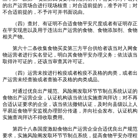
的出产运营场合进行现场核查；对合适前提的，准予许可；对
不合适前提的，不予许可并书面说由。
（四）查封、有证明不合适食物平安尺度或者有证明存正
在平安现患以及用于违法出产运营的食物、食物添加剂、食物
相关产物。
第六十二条收集食物买卖第三方平台供给者该当对入网食
物运营者进行实名登记，明白其食物平安办理义务；依法该当
取得许可证的，还该当审查其许可证。
（四）运营未按进行检疫或者检疫不及格的肉类，或者出
产运营未经查验或者查验不及格的肉类成品。
对通过优良出产规范、风险阐发取环节节制点系统认证的
食物出产运营企业，认证机构该当依法实施查询拜访；对不再
合适认证要求的企业，该当依法撤销认证，及时向县级以上人
平易近食物平安监视办理部分传递，并向社会发布。认证机构
实施查询拜访不得收取费用。
第四十八条国度激励食物出产运营企业合适优良出产规范
要求，实施风险阐发取环节节制点系统，提高食物平安办理程