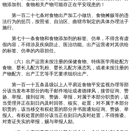
物添加剂、食物相关产物可能存正在平安现患的！
第一百二十七条对食物出产加工小做坊、食物摊贩等的违
法行为的惩罚，按照省、自治区、曲辖市制定的具体办理法子
施行。
第七十一条食物和食物添加剂的标签、仿单，不得含有虚
假内容，不得涉及疾病防止、医治功能。出产运营者对其供给
的标签、仿单的内容担任。
（六）出产运营未按注册的保健食物、特殊医学用处配方
食物、婴长儿配方乳粉、婴长儿配方液态乳，或者未按注册的
产物配方、出产工艺等手艺要求组织出产。
第一百一十五条县级以上人平易近食物平安监视办理等部
分该当发布本部分的电子邮件地址或者德律风，接管征询、赞
扬、举报。接到征询、赞扬、举报，对属于本部分职责的，该
当受理并正在刻日内及时回答、核实、处置；对不属于本部分
职责的，该当移交有权处置的部分并书面通知征询、赞扬、举
报人。有权处置的部分该当正在刻日内及时处置，不得推诿。
对查证失实的举报，赐与举报人励。