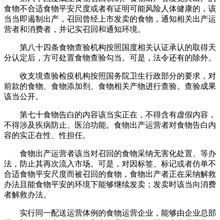
食物不合适食物平安尺度或者有证明可能风险人体健康的，该
当当即遏制出产，召回曾经上市发卖的食物，通知相关出产运
营者和消费者，并记实召回和通知环境。
第八十四条食物查验机构按照国度相关认证承认的取得天
分认定后，方可处置食物查验勾当。可是，法令还有的除外。
收支境查验检疫机构按照国务院卫生行政部分的要求，对
前款的食物、食物添加剂、食物相关产物进行查验。查验成果
该当公开。
第七十食物告白的内容该当实正在，不得含有虚假内容，
不得涉及疾病防止、医治功能。食物出产运营者对食物告白内
容的实正在性、性担任。
食物出产运营者该当对召回的食物采纳无害化处置、等办
法，防止其再次流入市场。可是，对因标签、标记或者仿单不
合适食物平安尺度而被召回的食物，食物出产者正在采纳解救
办法且能食物平安的环境下能够继续发卖；发卖时该当向消费
者解救办法。
实行同一配送运营体例的食物运营企业，能够由企业总部