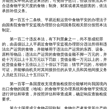
并能照实申明其进货来历的，可免得予惩罚，但该当依法其不
合适食物平安尺度的食物；制身、财富或者其他损害的，依法
承担补偿义务。
第一百五十二条铁、平易近航运营中食物平安的办理法子
由国务院食物平安监视办理部分会同国务院相关部分按照本法
制定。
第一百二十违反本法，有下列景象之一，尚不形成犯罪
的，由县级以上人平易近食物平安监视办理部分违法所得和违
法出产运营的食物，并能够用于违法出产运营的东西、设备、
原料等物品；违法出产运营的食物货值金额不脚一万元的，并
处十万元以上十五万元以下罚款；货值金额一万元以上的，并
处货值金额十五倍以上三十倍以下罚款；情节严沉的，吊销许
可证，并能够由机关对其间接担任的从管人员和其他间接义务
人员处五日以上十五日以下。
第一百零一条国度收支境查验检疫部分能够对向我国境内
出口食物的国度（地域）的食物平安办理系统和食物平安情况
进行评估和审查，并按照评估和审查成果，确定响应查验检疫
要求。
第六十国度成立食物召回轨制。食物出产者发觉其出产的