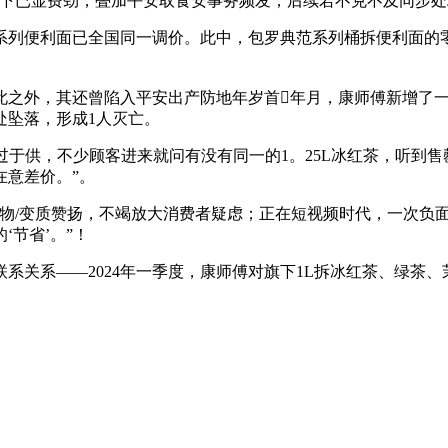
显费劲，叠加平安取食安事务频发，后续若不克不及同步处理‘
便利面已全国同一调价。此中，包罗典范系列桶拆便利面的零售价
，其还曾陷入平安出产防地年岁首年月，康师傅新增了一条行
处坠落，形成1人灭亡。
过于供，不少顾客进来就问有没有同一的1。25L冰红茶，听到
在意差价。”。
/变质赞扬，不竭放大消费者疑虑；正在短视频时代，一次负面
节省’。”！
系关系——2024年一季度，康师傅对旗下1L拆冰红茶、绿茶、