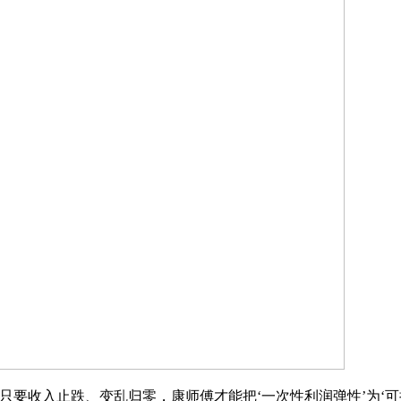
收入止跌、变乱归零，康师傅才能把‘一次性利润弹性’为‘可持