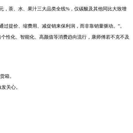
亿元，茶、水、果汁三大品类全线%，仅碳酸及其他同比大致增
，通过提价、缩费用、减促销来保利润，而非靠销量驱动。”。
着个性化、智能化、高颜值等消费趋向流行，康师傅若不克不及
货箱。
激发关心。