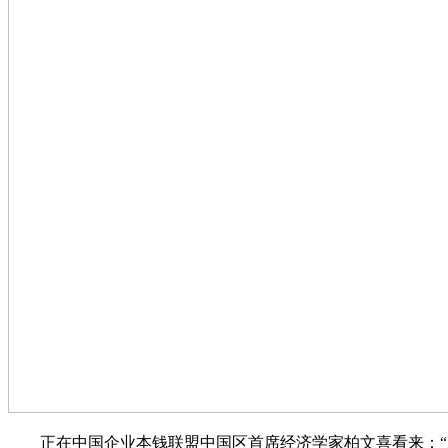
正在中国企业本钱联盟中国区首席经济学家柏文喜看来：“只要