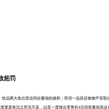
政惩罚
饮品两大焦点营业同步萎缩的挑和；而另一边其还食物平安取
更是有过之而无不及，以至一度推出零售价4元但容量却高达1。