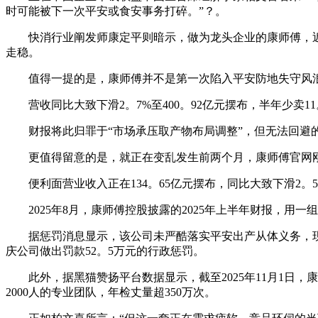
时可能被下一次平安或食安事务打碎。”？。
快消行业阐发师康定平则暗示，做为龙头企业的康师傅，近
走稳。
值得一提的是，康师傅并不是第一次陷入平安防地失守风浪。2
营收同比大致下滑2。7%至400。92亿元摆布，半年少卖11。
财报将此归罪于“市场承压取产物布局调整”，但无法回避的缘
更值得留意的是，就正在变乱发生前两个月，康师傅官网刚发
便利面营业收入正在134。65亿元摆布，同比大致下滑2。5
2025年8月，康师傅控股披露的2025年上半年财报，用一
据惩罚消息显示，该公司未严酷落实平安出产从体义务，现
庆公司做出罚款52。5万元的行政惩罚。
此外，据黑猫赞扬平台数据显示，截至2025年11月1日，康
2000人的专业团队，年检丈量超350万次。