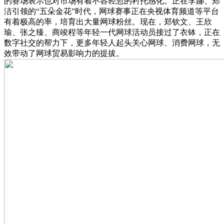
的赛场表示也对市场有着不容轻忽的衬托感化。正在李娜、郑
洁引领的“五朵金花”时代，网球赛事正在央视体育频道等平台
有着极高的率，培育出大量网球粉丝。现在，郑钦文、王欣
瑜、张之臻、商竣程等年轻一代网球活动员接过了衣钵，正在
数字社交的帮力下，更多年轻人起头关心网球、消费网球，无
效带动了网球贸易影响力的提拔。