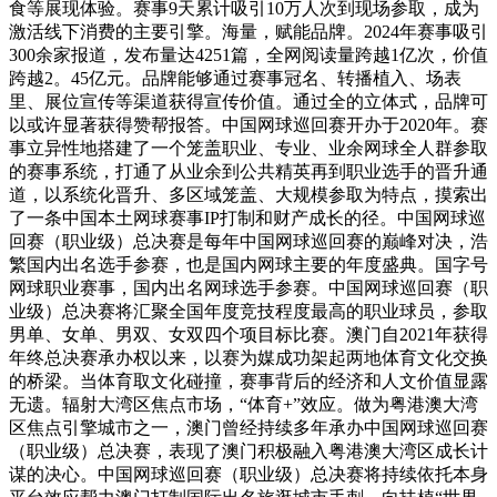
食等展现体验。赛事9天累计吸引10万人次到现场参取，成为
激活线下消费的主要引擎。海量，赋能品牌。2024年赛事吸引
300余家报道，发布量达4251篇，全网阅读量跨越1亿次，价值
跨越2。45亿元。品牌能够通过赛事冠名、转播植入、场表
里、展位宣传等渠道获得宣传价值。通过全的立体式，品牌可
以或许显著获得赞帮报答。中国网球巡回赛开办于2020年。赛
事立异性地搭建了一个笼盖职业、专业、业余网球全人群参取
的赛事系统，打通了从业余到公共精英再到职业选手的晋升通
道，以系统化晋升、多区域笼盖、大规模参取为特点，摸索出
了一条中国本土网球赛事IP打制和财产成长的径。中国网球巡
回赛（职业级）总决赛是每年中国网球巡回赛的巅峰对决，浩
繁国内出名选手参赛，也是国内网球主要的年度盛典。国字号
网球职业赛事，国内出名网球选手参赛。中国网球巡回赛（职
业级）总决赛将汇聚全国年度竞技程度最高的职业球员，参取
男单、女单、男双、女双四个项目标比赛。澳门自2021年获得
年终总决赛承办权以来，以赛为媒成功架起两地体育文化交换
的桥梁。当体育取文化碰撞，赛事背后的经济和人文价值显露
无遗。辐射大湾区焦点市场，“体育+”效应。做为粤港澳大湾
区焦点引擎城市之一，澳门曾经持续多年承办中国网球巡回赛
（职业级）总决赛，表现了澳门积极融入粤港澳大湾区成长计
谋的决心。中国网球巡回赛（职业级）总决赛将持续依托本身