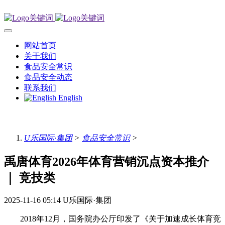
网站首页
关于我们
食品安全常识
食品安全动态
联系我们
English
U乐国际·集团
>
食品安全常识
>
禹唐体育2026年体育营销沉点资本推介
｜ 竞技类
2025-11-16 05:14
U乐国际·集团
2018年12月，国务院办公厅印发了《关于加速成长体育竞