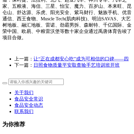
家、五粮液、海信、三星、怡宝、魔力、百岁山、本来旺、昆
仑山、舒达源、乐虎、阳光安全、紫马财行、魅族手机、优音
通信、西王食物、Muscle Tech(肌肉科技)、明治SAVAS、大艺
树地板、融汇地板、雷诺、劲霸男拆、森耐特、千亿国际、金
荣中国、欧易、中粮雷沃堡等数十家企业通过禹唐体育告竣了
项目合做。
上一篇：
让“正在成都安心吃”成为可相信的口碑——四
下一篇：
日照食物质量平安取查验手艺培训班开班
关于我们
食品安全常识
食品安全动态
联系我们
为你推荐