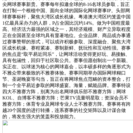
尖网球赛事新贵。赛事每年拟邀全球的8-16名球员参取，旨正
在打制一个根植中国、面向全球的国际化网球赛事IP。头部网
球赛事标杆，聚焦大湾区成长机缘。粤港澳大湾区约笼盖中国
1亿最具采办力的人群，P占全国比沉约14%。做为中国程度最
高、经济活力最强的区域之一，其经济规模、财产立异取程度
正在全国甚至全球均具有显著地位。企业品牌、商品或办事通
过赛事赞帮的形式，可以或许积极参取、深度融合、聚焦大湾
区成长机缘。赛程紧凑、赛制新鲜、抚玩性和互动性强。赛事
的焦点是“取平易近同乐”，让网球活动变得更好玩、易接触、
具有包涵性，回归于社区取公共。赛事但愿创制出一个新颖、
实正在、以球迷为核心的网球嘉会，以丰硕多样的角逐形式为
不雅众带来极致的不雅赛体验。赛事同期举办国际网球糊口
节、圣诞晚宴等勾当，旨正在将网球焦点范畴的资本整合，打
制一个全平易近参取的网球盛宴。海量，赋能品牌。赛事特设
四大不雅赛方阵，别离为出名网球俱乐部不雅赛方阵；网球
KOL、自博客不雅赛方阵；芒果TV流量明星取；资深会员不
雅赛方阵；体育专业及网球专业人士不雅赛方阵。赛事将有跨
越20个国度的进行转播，连系赛事的社交矩阵以及计谋合做
的，将发生强大的笼盖和投放能力。