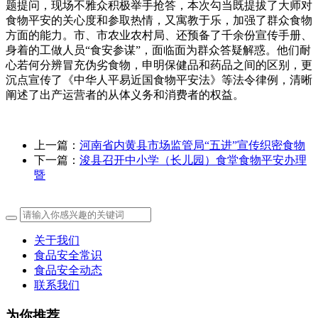
题提问，现场不雅众积极举手抢答，本次勾当既提拔了大师对
食物平安的关心度和参取热情，又寓教于乐，加强了群众食物
方面的能力。市、市农业农村局、还预备了千余份宣传手册、
身着的工做人员“食安参谋”，面临面为群众答疑解惑。他们耐
心若何分辨冒充伪劣食物，申明保健品和药品之间的区别，更
沉点宣传了《中华人平易近国食物平安法》等法令律例，清晰
阐述了出产运营者的从体义务和消费者的权益。
上一篇：
河南省内黄县市场监管局“五进”宣传织密食物
下一篇：
浚县召开中小学（长儿园）食堂食物平安办理
暨
关于我们
食品安全常识
食品安全动态
联系我们
为你推荐