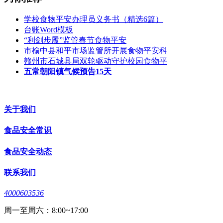
学校食物平安办理员义务书（精选6篇）
台账Word模板
“利剑步履”监管春节食物平安
市榆中县和平市场监管所开展食物平安科
赣州市石城县局双轮驱动守护校园食物平
五常朝阳镇气候预告15天
关于我们
食品安全常识
食品安全动态
联系我们
4000603536
周一至周六：8:00~17:00