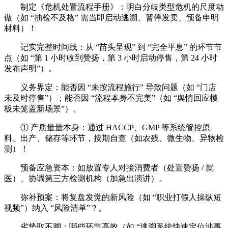
制定《危机处置流程手册》：明白分歧类型危机的尺度动
做（如 “抽检不及格” 需当即启动逃溯、暂停发卖、预备申明
材料）！
记实完整时间线：从 “苗头呈现” 到 “完全平息” 的环节节
点（如 “第 1 小时收到赞扬，第 3 小时启动停售，第 24 小时
发布声明”）。
义务界定：能否因 “未按流程施行” 导致问题（如 “门店
未及时停售”）；能否因 “流程本身不完美”（如 “舆情回应模
板未笼盖新场景”）。
① 产质量量本身：通过 HACCP、GMP 等系统管控原
料、出产、储存等环节，按期自查（如农残、微生物、异物检
测）！
预备应急资本：如放置专人对接消费者（处置赞扬 / 就
医）、协调第三方检测机构（加急出演讲）。
弥补预案：将复盘发觉的新风险（如 “职业打假人操纵短
视频”）纳入 “风险清单”？。
劣势取不脚：哪些环节高效（如 “逃溯系统快速定位涉事