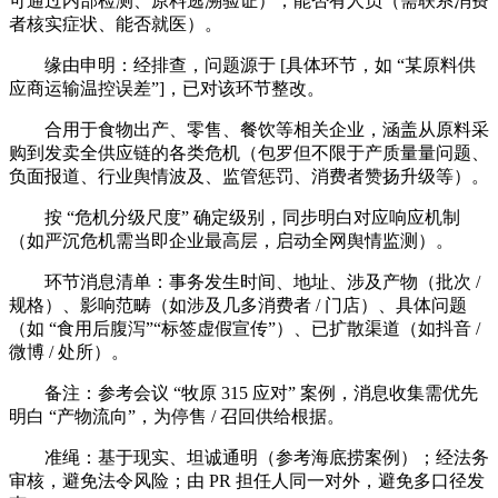
可通过内部检测、原料逃溯验证）；能否有人员（需联系消费
者核实症状、能否就医）。
缘由申明：经排查，问题源于 [具体环节，如 “某原料供
应商运输温控误差”]，已对该环节整改。
合用于食物出产、零售、餐饮等相关企业，涵盖从原料采
购到发卖全供应链的各类危机（包罗但不限于产质量量问题、
负面报道、行业舆情波及、监管惩罚、消费者赞扬升级等）。
按 “危机分级尺度” 确定级别，同步明白对应响应机制
（如严沉危机需当即企业最高层，启动全网舆情监测）。
环节消息清单：事务发生时间、地址、涉及产物（批次 /
规格）、影响范畴（如涉及几多消费者 / 门店）、具体问题
（如 “食用后腹泻”“标签虚假宣传”）、已扩散渠道（如抖音 /
微博 / 处所）。
备注：参考会议 “牧原 315 应对” 案例，消息收集需优先
明白 “产物流向”，为停售 / 召回供给根据。
准绳：基于现实、坦诚通明（参考海底捞案例）；经法务
审核，避免法令风险；由 PR 担任人同一对外，避免多口径发