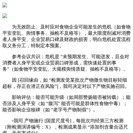
为无效防止、及时应对食物企业可能发生的危机（如食物
平安变乱、舆情事务、抽检不及格等），最大限度削减对消费
者人身平安、企业贸易口碑及财政的损害，明白危机处置流程
取义务分工，特制定本预案。
参考会议共识：危机是 “未预期发生、可能迸发，且会对
消费者人身平安或企业贸易口碑形成，需快速处置的事
务”（如食物平安变乱、大规模舆情质疑、抽检不及格等）。
因 [召回缘由，如 “检测发觉某批次产物微生物目标轻细
超标，存正在潜正在风险”]，我司决定对以下产物实施召回。
影响评估：能否可能升级（如局部赞扬能否被转载）；能
否涉及人身平安（如 “腹泻” 能否可能是群体性食物中毒）；
能否影响企业核碑（如 “老字号产物制假”）。
◦我司 产物施行 [国度尺度号]，每批次均经第三方检测
（附检测演讲编号：X），检测成果显示 “添加剂含量合适尺