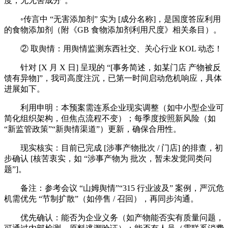
度，无无害成分”。
◦传言中 “无害添加剂” 实为 [成分名称]，是国度答应利用
的食物添加剂（附《GB 食物添加剂利用尺度》相关条目）。
② 取舆情：用舆情监测东西社交、关心行业 KOL 动态！
针对 [X 月 X 日] 呈现的 “[事务简述，如某门店 产物被反
馈有异物]”，我司高度注沉，已第一时间启动危机响应，具体
进展如下。
利用申明：本预案需连系企业现实调整（如中小型企业可
简化组织架构，但焦点流程不变）；每季度按照新风险（如
“新监管政策”“新舆情渠道”）更新，确保合用性。
现实核实：目前已完成 [涉事产物批次 / 门店] 的排查，初
步确认 [核苦衷实，如 “涉事产物为 批次，暂未发觉同类问
题”]。
备注：参考会议 “山姆舆情”“315 行业波及” 案例，严沉危
机需优先 “节制扩散”（如停售 / 召回），再同步沟通。
优先确认：能否为企业义务（如产物能否实有质量问题，