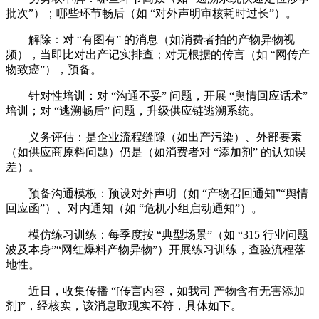
批次”）；哪些环节畅后（如 “对外声明审核耗时过长”）。
解除：对 “有图有” 的消息（如消费者拍的产物异物视
频），当即比对出产记实排查；对无根据的传言（如 “网传产
物致癌”），预备。
针对性培训：对 “沟通不妥” 问题，开展 “舆情回应话术”
培训；对 “逃溯畅后” 问题，升级供应链逃溯系统。
义务评估：是企业流程缝隙（如出产污染）、外部要素
（如供应商原料问题）仍是（如消费者对 “添加剂” 的认知误
差）。
预备沟通模板：预设对外声明（如 “产物召回通知”“舆情
回应函”）、对内通知（如 “危机小组启动通知”）。
模仿练习训练：每季度按 “典型场景”（如 “315 行业问题
波及本身”“网红爆料产物异物”）开展练习训练，查验流程落
地性。
近日，收集传播 “[传言内容，如我司 产物含有无害添加
剂]”，经核实，该消息取现实不符，具体如下。