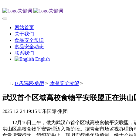
网站首页
关于我们
食品安全常识
食品安全动态
联系我们
English
U乐国际·集团
>
食品安全常识
>
武汉首个区域高校食物平安联盟正在洪山
2025-12-24 19:15
U乐国际·集团
12月16日上午，做为武汉市首个区域高校食物平安联盟，
洪山区高校食物平安管理迈入新阶段。据青菱市场监视办理所相
食堂运营行为。组织架构上，联盟实行半年轮值制，经大会抽签