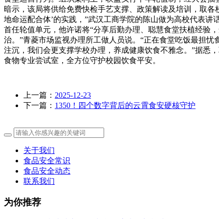
暗示，该局将供给免费快检手艺支撑、政策解读及培训，取各校构
地命运配合体’的实践，”武汉工商学院的陈山做为高校代表讲话
首任轮值单元，他许诺将“分享后勤办理、聪慧食堂扶植经验，
治。”青菱市场监视办理所工做人员说。“正在食堂吃饭最担忧
注沉，我们会更支撑学校办理，养成健康饮食不雅念。”据悉，
食物专业尝试室，全方位守护校园饮食平安。
上一篇：
2025-12-23
下一篇：
1350！四个数字背后的云霄食安硬核守护
关于我们
食品安全常识
食品安全动态
联系我们
为你推荐