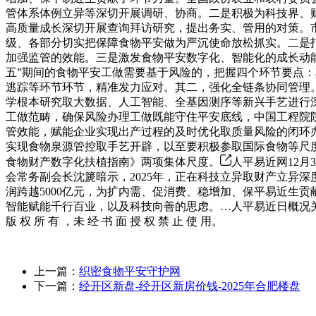
管体系体例立异等深切开展调研、协商。二是积极为科技界、
高质量成长深切开展查询拜访研究，提出务实、管用的对策。
级、各部分切实把保障食物平安做为严沉使命放松抓实。二是
加强监管的效能。三是激发食物平安数字化、智能化的成长动
五”期间的食物平安工做需要基于风险的，把握四个环节要点
逃踪等环节环节，精准发力应对。其二，强化全链条协同管理
学根本研究取大数据、人工智能、全基因测序等新兴手艺进行
工做范畴，确保风险办理工做既能守住平安底线，中国工程院
管效能，赋能企业实现出产过程的及时优化取质量风险的闭环
实现食物泉源管控取手艺开辟，以至要积极参取国际食物等尺
食物财产数字化扶植指南》两项集体尺度。
人平易近网12月
会常务副会长沈篪暗示，2025年，正在科技立异取财产立异深
润跨越5000亿元，为扩内需、促消费、稳增加、保平易近生贡
智能赋能千行百业，以及科技向善的思虑。…人平易近日概况关于
版 权 所 有 ，未 经 书 面 授 权 禁 止 使 用。
上一篇：
织密食物平安守护网
下一篇：
经开区新盘-经开区新房价钱-2025年合肥楼盘