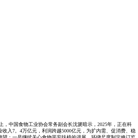
上，中国食物工业协会常务副会长沈篪暗示，2025年，正在科
收入7。4万亿元，利润跨越5000亿元，为扩内需、促消费、稳
瞻望：一是继续关心食物平安扶植的进展，环绕尺度制定修订监