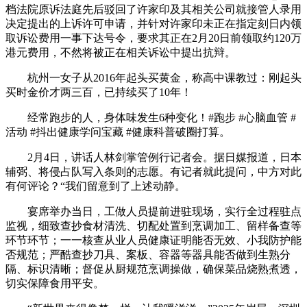
档法院原诉法庭先后驳回了许家印及其相关公司就接管人录用
决定提出的上诉许可申请，并针对许家印未正在指定刻日内领
取诉讼费用一事下达号令，要求其正在2月20日前领取约120万
港元费用，不然将被正在相关诉讼中提出抗辩。
杭州一女子从2016年起头买黄金，称高中课教过：刚起头
买时金价才两三百，已持续买了10年！
经常跑步的人，身体味发生6种变化！#跑步 #心脑血管 #
活动 #抖出健康学问宝藏 #健康科普破圈打算。
2月4日，讲话人林剑掌管例行记者会。据日媒报道，日本
辅弼、将侵占队写入条则的志愿。有记者就此提问，中方对此
有何评论？“我们留意到了上述动静。
宴席举办当日，工做人员提前进驻现场，实行全过程驻点
监视，细致查抄食材清洗、切配处置到烹调加工、留样备查等
环节环节；一一核查从业人员健康证明能否无效、小我防护能
否规范；严酷查抄刀具、案板、容器等器具能否做到生熟分
隔、标识清晰；督促从厨规范烹调操做，确保菜品烧熟煮透，
切实保障食用平安。