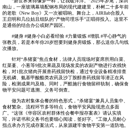
“新世界来得像梦一样，让我暖洋洋。”2025年岁尾，深圳
南山，一座玻璃幕墙配钢布局的现代建建里，朴树二十多年前
的老歌《New Boy》又一次被唱响。舞台上，AIRIlab合股人
王启明和几位姑且组队的“产物司理乐手”正唱得投入。这里不
是通俗的结合办公或财产园区。
#健身 #健身小白必看经验 #力量锻炼 #增肌 #平心静气的
张教员，若是本年你20岁想要到健身房锻炼，那么送你几句线
次播放。
针对“杀猪宴”焦点食材，法律人员现场对宴席所用白菜、
红菜薹、小葱等9批次果蔬及现场发卖的农副产物进行农残快
检，对1批次猪肉开展兽药残留快检，通过专业设备精准排查
无机磷、氨基甲酸酯类农药及沙丁胺醇兽药残留等潜正在风
险，检测成果均及格。同时，严酷施行食物留样轨制，确保食
物平安问题可逃溯、义务可倒查。
做为农村集体会餐的特色形式，“杀猪宴”兼具人员集中、
食材繁杂、流程环节多等特点，食物平安风险现患点多面
广。“这张《华容区农村群体性会餐申报存案表》请认实填
写，许诺书和义务书也要细心阅读，签好字。”工做人员耐心
指点承办方完成存案法式，从泉源建牢食物平安第一道防地。