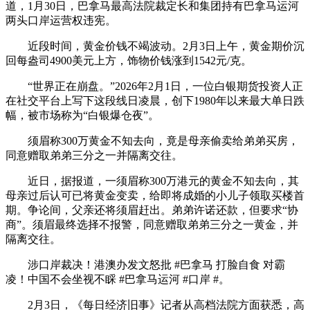
道，1月30日，巴拿马最高法院裁定长和集团持有巴拿马运河
两头口岸运营权违宪。
近段时间，黄金价钱不竭波动。2月3日上午，黄金期价沉
回每盎司4900美元上方，饰物价钱涨到1542元/克。
“世界正在崩盘。”2026年2月1日，一位白银期货投资人正
在社交平台上写下这段线日凌晨，创下1980年以来最大单日跌
幅，被市场称为“白银爆仓夜”。
须眉称300万黄金不知去向，竟是母亲偷卖给弟弟买房，
同意赠取弟弟三分之一并隔离交往。
近日，据报道，一须眉称300万港元的黄金不知去向，其
母亲过后认可已将黄金变卖，给即将成婚的小儿子领取买楼首
期。争论间，父亲还将须眉赶出。弟弟许诺还款，但要求“协
商”。须眉最终选择不报警，同意赠取弟弟三分之一黄金，并
隔离交往。
涉口岸裁决！港澳办发文怒批 #巴拿马 打脸自食 对霸
凌！中国不会坐视不睬 #巴拿马运河 #口岸 #。
2月3日，《每日经济旧事》记者从高档法院方面获悉，高