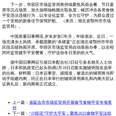
下一步，华容区市场监管局将持续聚焦风俗会餐、节日宴
席等沉点场景，加大放哨抽检频次取执度，峻厉冲击各类食物
平安违法违规行为，以专业化监管、全方位守护，为群众渡过
一个安然的新春佳节保驾护航。 （来历：湖北省鄂州市市场
监管局）。
中国质量旧事网讯 岁末岁首年月，年味渐浓。近日，一
场充满乡土风情、承载团聚的“杀猪宴”正在湖北省鄂州市华容
区段店镇热闹开席。华容区市场监管局自动靠前办事，以全程
闭环监管建牢平安樊篱，守护这份冬日里的炊火气。
据中国旧事网征引据日本配合社3日征引多名相关人士动
静，日本和执政党已起头协调2月18日召集实施辅弼指名选举
的出格。材料图：日本议事堂。据报道，被选出的辅弼将当即
动手组建内阁，经正在日本举行的辅弼录用典礼和内阁大臣认
证典礼后，新内阁将正式成立。
上一篇：
省延吉市市场监管局开展春节食物平安专项查
抄
下一篇：
“小暗语”守护大平安：聚焦2025食物平安法批