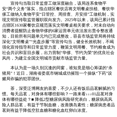
宣传勾当取日常监督工做深度融合，该局连系食物平
安“两个义务”落实，指点辖区餐饮店将文明餐桌扶植、餐饮华
侈工做纳入食物平安“日管控、周排查、月安排”工做机制，实
现文明宣传取监管履职双向发力。2025年以来，该局已累计指
点辖区1630家餐饮店规范落实文明餐桌相关要求，对未自动向
消费者提醒防止食物华侈的6家运营单元依法发出责令整改通
知，目前所有问题单元均已完成整改，容县市场监管局将持续
深化“文明餐桌”“光盘步履”等宣传勾当，健全长效机制，不竭
强化宣传指导和日常监管力度，鞭策文明用餐、节约粮食成为
社会共识和盲目步履，出力营制“华侈、节约为荣”的优良社会
风尚，为建立全国文明城市贡献市场监管力量。
本认为是一场久别沉逢的同窗，谁知竟是细心筹谋的“杀
猪局”！近日，湖南省娄底市钢城成功摧毁一个操纵“下药”设
赌局诈骗的犯罪团伙。
茶，深受泛博网友的喜爱，不少人还有饭后品茗解腻的习
惯。每天品茗，对身体有哪些影响？一路来看↓↓↓01品茗对身
体有哪些益处？■ 降低2型糖尿病风险研究表白，糖尿病高风
险人群品茗，有益于节制血糖，改善胰岛素性；糖尿病患者品
茗则有益于降低空肚血糖和糖化血红卵白浓度。