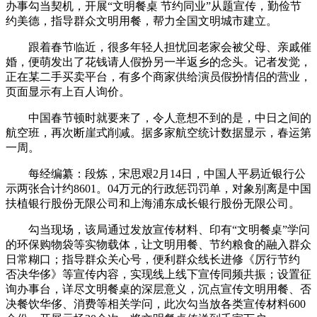
办事勾当契机，开展“文明餐桌 节约同业”从题宣传，勤俭节
约美德，指导群众文明用餐，帮力全国文明城市建立。
跟着春节临近，很多年轻人担忧回老家会被父母、亲戚催
婚，便萌发出了花钱请人假扮另一半返乡的念头。记者发觉，
正在某二手买卖平台，有多个商家供给演员假扮情侣的营业，
页面显示有上百人询价。
中国春节顿时就要来了，令人意想不到的是，中日之间的
航空班，再次断崖式削减。据多家航空统计数据显示，春运第
一周。
每经编纂：段炼，宋思艰2月14日，中国人平易近银行公
示两张合计约8601。04万元的行政惩罚罚单，对象别离是中国
扶植银行股份无限公司和上海浦东成长银行股份无限公司。
勾当现场，该局通过发放宣传材料、印有“文明餐桌”学问
的环保购物袋等实物载体，让文明用餐、节约粮食的融入群众
日常糊口；指导群众关心号，便利群众线长进修《厉行节约
否决华侈》等宣传内容，实现线上线下宣传同频共振；设置征
询办事台，详尽文明餐桌的深层意义，沉点宣传文明用餐、否
决餐饮华侈、消费等相关学问，此次勾当放各类宣传材料600