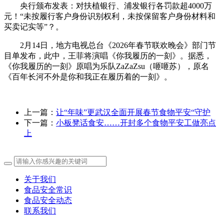
央行颁布发表：对扶植银行、浦发银行各罚款超4000万
元！“未按履行客户身份识别权利，未按保留客户身份材料和
买卖记实等”？。
2月14日，地方电视总台《2026年春节联欢晚会》部门节
目单发布，此中，王菲将演唱《你我履历的一刻》。据悉，
《你我履历的一刻》原唱为乐队ZaZaZsu（咂咂苏），原名
《百年长河不外是你和我正在履历着的一刻》。
上一篇：
让“年味”更武汉全面开展春节食物平安“守护
下一篇：
小板凳话食安……开封多个食物平安工做亮点
上
关于我们
食品安全常识
食品安全动态
联系我们