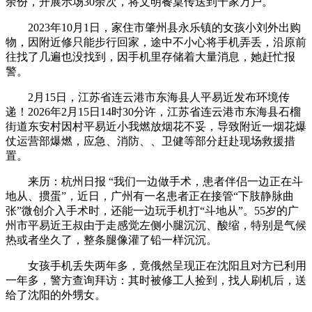
余份，开展示场30余次，将文明餐桌传送到千家万户。
2023年10月1日，家住市肇州县永乐镇的女孩小刘外出购
物，因附近修只能步行回家，途中不小心将手机弄丢，沿原前
往找了几遍也没找到，因手机里存储着大量消息，她赶忙报
警。
2月15日，江苏省连云港市东海县人平易近发布环境传
递！2026年2月15日14时30分许，江苏省连云港市东海县石榴
街道东安村因村平易近小我燃放烟花不妥，导致附近一烟花爆
仗运营部爆燃，应急、消防、、卫健等部分赶赴现场救援措
置。
来历：杭州日报 “我们一边做手术，患者伴侣一边正在斗
地从、掼蛋”，近日，广州有一名患者正在接管“下肢静脉曲
张”微创介入手术时，还能一边玩手机打“斗地从”。55岁的广
州市平易近王叔由于走感觉左侧小腿沉沉、酸缩，特别是气候
热或者坐久了，整条腿像灌了铅一样沉沉。
女孩手机丢失两年多，竟俄然呈现正在沈阳且对方已利用
一年多，警方查询拜访：其时被修工人捡到，找人刷机后，送
给了沈阳的外甥女。