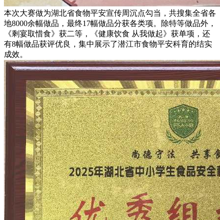
本次大赛做为湖北省食物平安宣传周沉点勾当，共搜集全省各
地8000余幅做品，最终17幅做品分获各类项。除特等做品外，
《剩宴取惜食》获二等，《健康饮食 从我做起》获单项，还
有8幅做品获评优良，集中展示了潜江市食物平安科育的结实
成效。