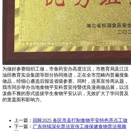
为做好参赛组织工做，市食药安办高度注沉，市教育局及江汉
油田教育实业集团等部分协同推进，正在全市范畴内普遍搜集
做品，经细心遴选后报送省级参赛。同时，连系宣传周从题，
我市同步举办当地食物平安科普宣传暨优良漫画做品展，以活
泼曲不雅的形式提拔学生食物平安认识，无效扩大了学问普及
的笼盖面和影响力。
上一篇：
回眸2025 各区市县打制食物平安特色亮点工做
下一篇：
广东持续深化普法宣传工做保健食物普法视频