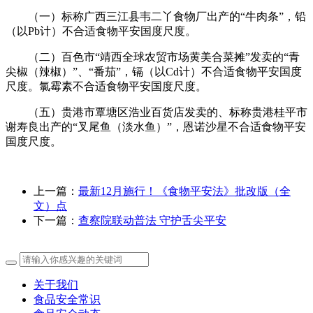
（一）标称广西三江县韦二丫食物厂出产的“牛肉条”，铅
（以Pb计）不合适食物平安国度尺度。
（二）百色市“靖西全球农贸市场黄美合菜摊”发卖的“青
尖椒（辣椒）”、“番茄”，镉（以Cd计）不合适食物平安国度
尺度。氯霉素不合适食物平安国度尺度。
（五）贵港市覃塘区浩业百货店发卖的、标称贵港桂平市
谢寿良出产的“叉尾鱼（淡水鱼）”，恩诺沙星不合适食物平安
国度尺度。
上一篇：
最新12月施行！《食物平安法》批改版（全
文）点
下一篇：
查察院联动普法 守护舌尖平安
关于我们
食品安全常识