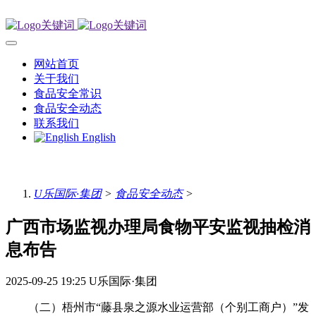
网站首页
关于我们
食品安全常识
食品安全动态
联系我们
English
U乐国际·集团
>
食品安全动态
>
广西市场监视办理局食物平安监视抽检消
息布告
2025-09-25 19:25
U乐国际·集团
（二）梧州市“藤县泉之源水业运营部（个别工商户）”发