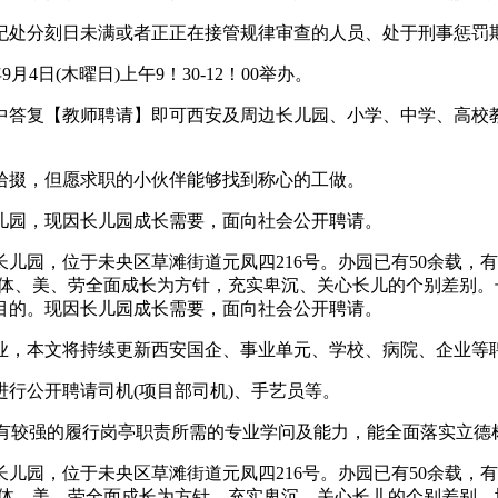
处分刻日未满或者正正在接管规律审查的人员、处于刑事惩罚期
4日(木曜日)上午9！30-12！00举办。
答复【教师聘请】即可西安及周边长儿园、小学、中学、高校教
拾掇，但愿求职的小伙伴能够找到称心的工做。
园，现因长儿园成长需要，面向社会公开聘请。
园，位于未央区草滩街道元凤四216号。办园已有50余载，有
、体、美、劳全面成长为方针，充实卑沉、关心长儿的个别差别
目的。现因长儿园成长需要，面向社会公开聘请。
，本文将持续更新西安国企、事业单元、学校、病院、企业等
公开聘请司机(项目部司机)、手艺员等。
有较强的履行岗亭职责所需的专业学问及能力，能全面落实立德
园，位于未央区草滩街道元凤四216号。办园已有50余载，有
、体、美、劳全面成长为方针，充实卑沉、关心长儿的个别差别