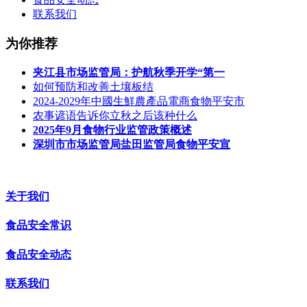
联系我们
为你推荐
夹江县市场监管局：护航秋季开学“第一
如何预防和改善土壤板结
2024-2029年中國生鮮農產品電商食物平安市
农事谚语告诉你立秋之后该种什么
2025年9月食物行业监管政策概述
深圳市市场监管局盐田监管局食物平安宣
关于我们
食品安全常识
食品安全动态
联系我们