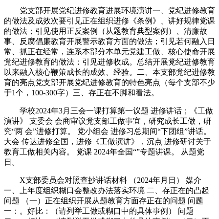
党支部开展党纪进修教育进展环境演讲一、党纪进修教育
的做法及成效次要引见正在组织进修《条例》、讲好规律党课
的做法；引见使用正反案例（从题教育典型案例）、清廉故
事、反腐倡廉教育开展警示教育方面的做法；引见若何融入日
常、抓正在经常，连系本部分本单元党建工做、核心使命开展
党纪进修教育的做法；引见进修收成。总结开展党纪进修教育
以来融入核心鞭策成长的成效、经验。二、本支部党纪进修教
育的亮点党支部开展党纪进修教育的特色亮点（每个支部不少
于1个，100-300字）三、存正在不脚和看法。
学校2024年3月三会一课打算第一议题 进修讲话；《工做
演讲》 支委会 会商审议党支部工做事宜，研究成长工做，研
究“两 会”进修打算。 党小组会 进修习总期间“下团组”讲话。
大会 传达进修全国，进修《工做演讲》，沉点 进修研讨关于
教育工做相关内容。 党课 2024年全国“”专题讲课。 从题党
日。
X支部委员会对照查抄讲话材料 （2024年月日） 媒介
一、上年度组织糊口会整改办法落实环境 二、存正在的凸起
问题 （一）正在组织开展从题教育方面存正在的问题 问题
一：。好比：（请列举工做或糊口中的具体事例） 问题