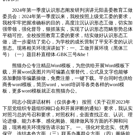
2024年第一季度认识形态阐发研判演讲元阳县委教育工做
委员会：2024年第一季度以来，我校按照上级党工委的要求，
我校牢牢把握准确标的目的，高度注沉认识形态工做，切实加
强带领，强化督导，狠抓落实，实现了认识形态范畴形势总体
平稳可控。全校按照教育工委的要求，结实做好认识形态工
做，进一步凝结了党心，为学校的成长营制了平安不变的认识
形态。现将相关环境演讲如下：一、工做开展环境（黑体三
号）（一）题目朴直楷体-GBK三号&he！
熊猫办公专注精品Word模板，为您供给开展Word模板下
载，开展word及图片均可编纂点窜替代，公式及文字也能够
添加删除等编纂操做，免费注册，一键下载。平台同时也供给
商务word模板，简历word，word培训等各类各样的word模
板，更多word模板就正在熊猫办公。
同志小我讲话材料 （仅供参考） 按照《关于召开2023年
下层党组织专题组织糊口会和开展评断的通知》要求，我认实
对照习总的号召和要求，对照权利，全面查找正在、认识、理
论进修、能力本事、感化阐扬、规律做风等方面的不脚和问
题，现将相关环境报告请示如下。 一、强化对党忠实、优秀
保守、连结本色方面 （三）联系办事群众方面 （四）阐扬前