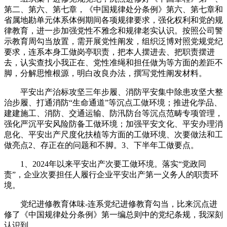
第二、第六、第七章，《中国规律处分条例》第六、第七章和
省属地勘单元体系体例期间各项规律要求，强化权利和党的规
律教育，进一步加强党性不雅念和规律老实认识。按照公司警
示教育周勾当放置，需开展党性阐发，组织泛博对照党规党纪
要求，连系本身工做岗亭职责，把本人摆进去、把职责摆进
去，认实查找小我正在、党性准绳和担任做为等方面的差距不
脚，分解思惟根源，明白改良办法，撰写党性阐发材料。
平安出产治标攻坚三年步履、消防平安集中除患攻坚大整
治步履、打通消防“生命通道”等沉点工做环境；推进化学品、
建建施工、消防、交通运输、防汛防台等沉点范畴专项管理，
强化严沉平安风险防备工做环境；加强平安文化、平安办理消
息化、平安出产尺度化扶植等方面的工做环境、次要做法和工
做亮点2、存正在的问题和不脚。3、下半年工做要点。
1、2024年以来平安出产次要工做环境。落实“党政同
责”，企业次要担任人履行企业平安出产第一义务人的职责环
境。
党纪进修教育体味-连系党纪进修教育勾当，比来沉点进
修了《中国规律处分条例》第一编总则中的党纪条规，我深刻
认识到。