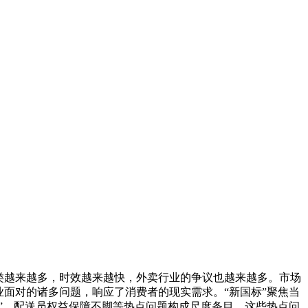
类越来越多，时效越来越快，外卖行业的争议也越来越多。市场
面对的诸多问题，响应了消费者的现实需求。“新国标”聚焦当
”、配送员权益保障不脚等热点问题构成尺度条目。这些热点问