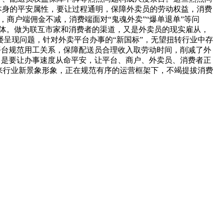
本身的平安属性，要让过程通明，保障外卖员的劳动权益，消费
逛，商户端佣金不减，消费端面对“鬼魂外卖”“爆单退单”等问
从体。做为联互市家和消费者的渠道，又是外卖员的现实雇从，
呈现问题，针对外卖平台办事的“新国标”，无望扭转行业中存
求平台规范用工关系，保障配送员合理收入取劳动时间，削减了外
义，是要让办事速度从命平安，让平台、商户、外卖员、消费者正
来行业新景象形象，正在规范有序的运营框架下，不竭提拔消费