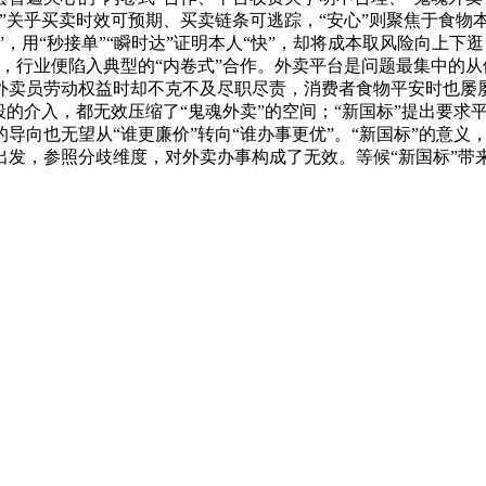
”关乎买卖时效可预期、买卖链条可逃踪，“安心”则聚焦于食物
，用“秒接单”“瞬时达”证明本人“快”，却将成本取风险向上下
”，行业便陷入典型的“内卷式”合作。外卖平台是问题最集中的
外卖员劳动权益时却不克不及尽职尽责，消费者食物平安时也屡屡
段的介入，都无效压缩了“鬼魂外卖”的空间；“新国标”提出要
导向也无望从“谁更廉价”转向“谁办事更优”。“新国标”的意
出发，参照分歧维度，对外卖办事构成了无效。等候“新国标”带