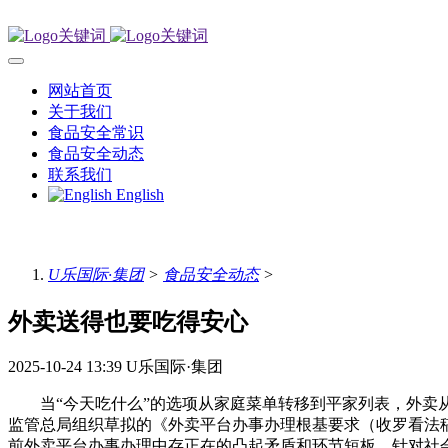
网站首页
关于我们
食品安全常识
食品安全动态
联系我们
English
U乐国际·集团
>
食品安全动态
>
外卖送得也要吃得安心
2025-10-24 13:39
U乐国际·集团
当“今天吃什么”的选项从家庭菜单转移到平家列表，外卖从
监管总局组织草拟的《外卖平台办事办理根基要求（收罗看法稿
前外卖平台办事办理中存正在的凸起矛盾和环节短板，针对社会