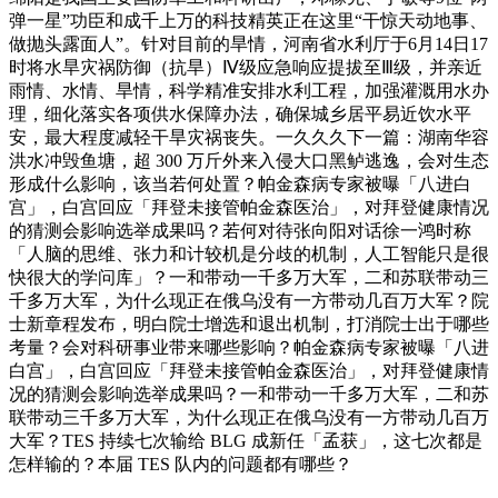
弹一星”功臣和成千上万的科技精英正在这里“干惊天动地事、
做抛头露面人”。针对目前的旱情，河南省水利厅于6月14日17
时将水旱灾祸防御（抗旱）Ⅳ级应急响应提拔至Ⅲ级，并亲近
雨情、水情、旱情，科学精准安排水利工程，加强灌溉用水办
理，细化落实各项供水保障办法，确保城乡居平易近饮水平
安，最大程度减轻干旱灾祸丧失。一久久久下一篇：湖南华容
洪水冲毁鱼塘，超 300 万斤外来入侵大口黑鲈逃逸，会对生态
形成什么影响，该当若何处置？帕金森病专家被曝「八进白
宫」，白宫回应「拜登未接管帕金森医治」，对拜登健康情况
的猜测会影响选举成果吗？若何对待张向阳对话徐一鸿时称
「人脑的思维、张力和计较机是分歧的机制，人工智能只是很
快很大的学问库」？一和带动一千多万大军，二和苏联带动三
千多万大军，为什么现正在俄乌没有一方带动几百万大军？院
士新章程发布，明白院士增选和退出机制，打消院士出于哪些
考量？会对科研事业带来哪些影响？帕金森病专家被曝「八进
白宫」，白宫回应「拜登未接管帕金森医治」，对拜登健康情
况的猜测会影响选举成果吗？一和带动一千多万大军，二和苏
联带动三千多万大军，为什么现正在俄乌没有一方带动几百万
大军？TES 持续七次输给 BLG 成新任「孟获」，这七次都是
怎样输的？本届 TES 队内的问题都有哪些？