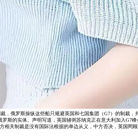
制裁，俄罗斯操纵这些船只规避英国和七国集团（G7）的制裁，
俄罗斯的实体。声明写道，英国辅弼苏纳克正在意大利加入G7峰
英方相关制裁是没有国际法根据的单边从义，中方否决，英国罔