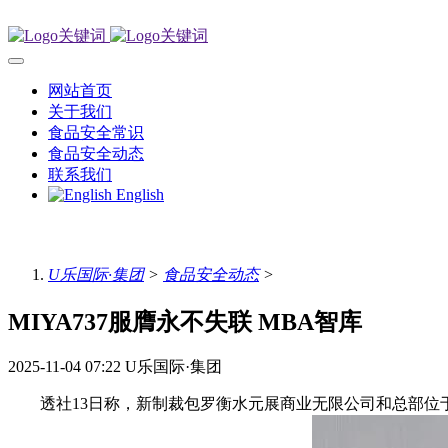
网站首页
关于我们
食品安全常识
食品安全动态
联系我们
English
U乐国际·集团
>
食品安全动态
>
MIYA737服膺永不失联 MBA智库
2025-11-04 07:22
U乐国际·集团
透社13日称，新制裁包罗衡水元展商业无限公司和总部位于的