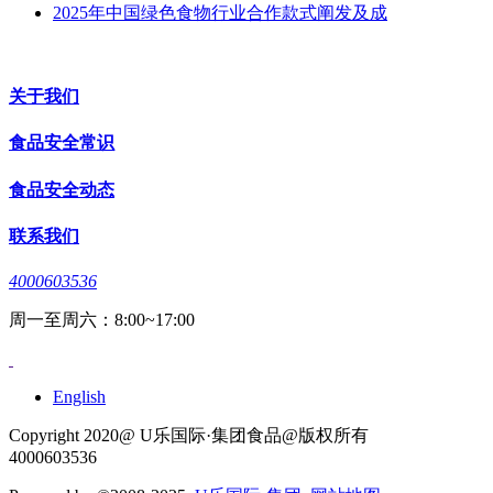
2025年中国绿色食物行业合作款式阐发及成
关于我们
食品安全常识
食品安全动态
联系我们
4000603536
周一至周六：8:00~17:00
English
Copyright 2020@ U乐国际·集团食品@版权所有
4000603536