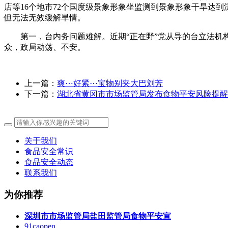
店等16个地市72个国度级景象形象坐监测到景象形象干旱达到
但无法无效缓解旱情。
第一，台内务问题难解。近期“正在野”党从导的台立法机构
众，政局动荡、不安。
上一篇：
爽⋯好紧⋯宝物别夹大巴刘芳
下一篇：
湖北省黄冈市市场监管局发布食物平安风险提醒
关于我们
食品安全常识
食品安全动态
联系我们
为你推荐
深圳市市场监管局盐田监管局食物平安宣
91caopen