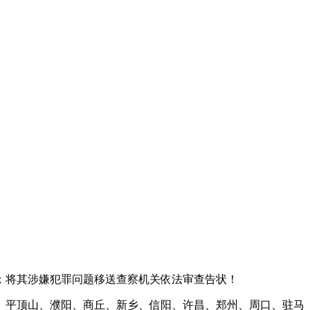
将其涉嫌犯罪问题移送查察机关依法审查告状！
、平顶山、濮阳、商丘、新乡、信阳、许昌、郑州、周口、驻马