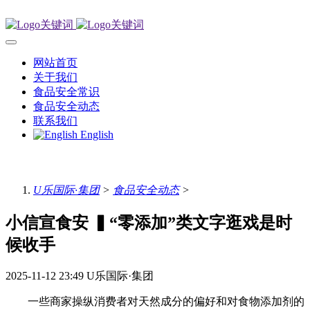
网站首页
关于我们
食品安全常识
食品安全动态
联系我们
English
U乐国际·集团
>
食品安全动态
>
小信宣食安 ▍“零添加”类文字逛戏是时
候收手
2025-11-12 23:49
U乐国际·集团
一些商家操纵消费者对天然成分的偏好和对食物添加剂的