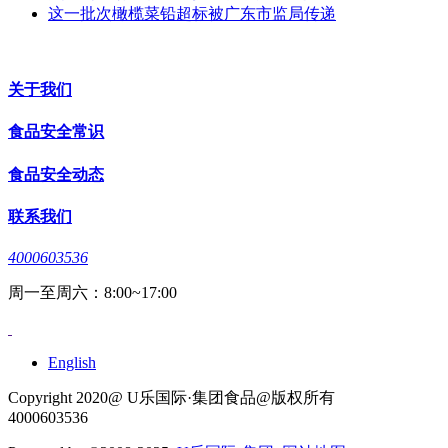
这一批次橄榄菜铅超标被广东市监局传递
关于我们
食品安全常识
食品安全动态
联系我们
4000603536
周一至周六：8:00~17:00
English
Copyright 2020@ U乐国际·集团食品@版权所有
4000603536