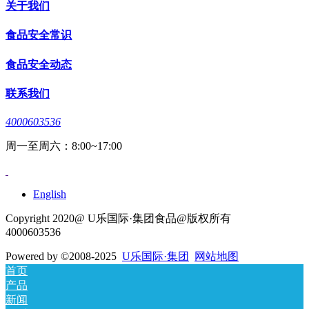
关于我们
食品安全常识
食品安全动态
联系我们
4000603536
周一至周六：8:00~17:00
English
Copyright 2020@ U乐国际·集团食品@版权所有
4000603536
Powered by
©2008-2025
U乐国际·集团
网站地图
首页
产品
新闻