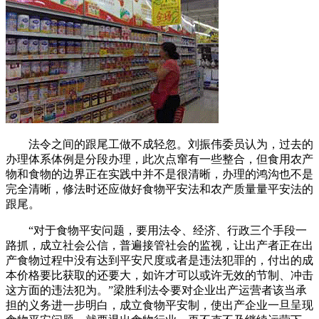
法令之间的跟尾工做不成轻忽。刘振伟委员认为，过去的
办理体系体例是分段办理，此次点窜有一些整合，但食用农产
物和食物的边界正在实践中并不是很清晰，办理的鸿沟也不是
完全清晰，修法时还应做好食物平安法和农产质量量平安法的
跟尾。
“对于食物平安问题，要用法令、经济、行政三个手段一
路抓，成立社会公信，普遍接管社会的监视，让出产者正在出
产食物过程中没有达到平安尺度或者是违法犯罪的，付出的成
本价格要比获取的还要大，如许才可以或许无效的节制、冲击
这方面的违法犯为。”梁胜利法令要对企业出产运营者该当承
担的义务进一步明白，成立食物平安制，使出产企业一旦呈现