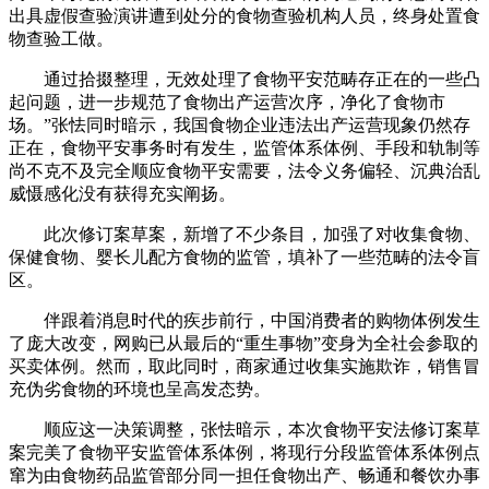
出具虚假查验演讲遭到处分的食物查验机构人员，终身处置食
物查验工做。
通过拾掇整理，无效处理了食物平安范畴存正在的一些凸
起问题，进一步规范了食物出产运营次序，净化了食物市
场。”张怯同时暗示，我国食物企业违法出产运营现象仍然存
正在，食物平安事务时有发生，监管体系体例、手段和轨制等
尚不克不及完全顺应食物平安需要，法令义务偏轻、沉典治乱
威慑感化没有获得充实阐扬。
此次修订案草案，新增了不少条目，加强了对收集食物、
保健食物、婴长儿配方食物的监管，填补了一些范畴的法令盲
区。
伴跟着消息时代的疾步前行，中国消费者的购物体例发生
了庞大改变，网购已从最后的“重生事物”变身为全社会参取的
买卖体例。然而，取此同时，商家通过收集实施欺诈，销售冒
充伪劣食物的环境也呈高发态势。
顺应这一决策调整，张怯暗示，本次食物平安法修订案草
案完美了食物平安监管体系体例，将现行分段监管体系体例点
窜为由食物药品监管部分同一担任食物出产、畅通和餐饮办事