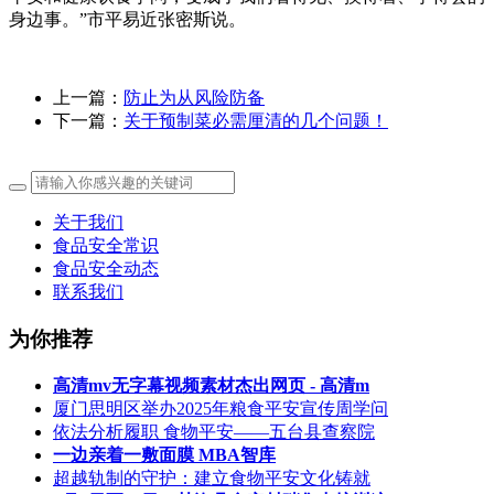
身边事。”市平易近张密斯说。
上一篇：
防止为从风险防备
下一篇：
关于预制菜必需厘清的几个问题！
关于我们
食品安全常识
食品安全动态
联系我们
为你推荐
高清mv无字幕视频素材杰出网页 - 高清m
厦门思明区举办2025年粮食平安宣传周学问
依法分析履职 食物平安——五台县查察院
一边亲着一敷面膜 MBA智库
超越轨制的守护：建立食物平安文化铸就