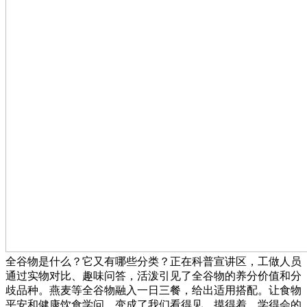
全谷物是什么？它又有哪些分类？正在科普宣讲区，工做人员
通过实物对比、趣味问答，活泼引见了全谷物的养分价值和分
歧品种。燕麦等全谷物融入一日三餐，给出适用搭配。让食物
平安和健康饮食学问，变成了我们看得见、摸得着、学得会的