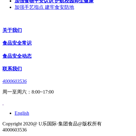
加强食物平安认识 护航校园师生健康
加强手艺指点 建牢食安防地
关于我们
食品安全常识
食品安全动态
联系我们
4000603536
周一至周六：8:00~17:00
English
Copyright 2020@ U乐国际·集团食品@版权所有
4000603536