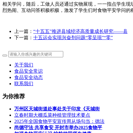
相关学问，随后，工做人员还通过实物展现，一一指点学生现
烈热闹、互动问答积极积极，激发了学生们对食物平安学问的
上一篇：
“十五五”推进县域经济高质量成长研究——县
下一篇：
十五运会实现兴奋剂问题“零呈现”“零”
关于我们
食品安全常识
食品安全动态
联系我们
为你推荐
万州区天城街道处事处关于印发《天城街
立春时期大棚瓜菜种植管理技术要点
2025年全国食物平安宣传周从场勾当：德法
尚德守法 共享食安 开封市举办2025食物平