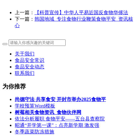
上一篇：
【科普宣传】中华人平易近国反食物华侈法
下一篇：
韩国地域_专注食物行业鞭策食物平安_资讯核
心
关于我们
食品安全常识
食品安全动态
联系我们
为你推荐
尚德守法 共享食安 开封市举办2025食物平
学校预算Word模板
树莓相关食物资讯_食物伙伴网
依法分析履职 食物平安——五台县查察院
昭通“开学第一课”：点亮新学期 激发强
冬季蔬菜防冻措施