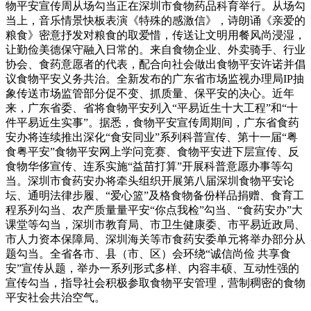
物平安宣传周从场勾当正在深圳市食物药品科育举行。从场勾
当上，音乐情景快板表演《特殊的感激信》，诗朗诵《亲爱的
粮食》密意抒发对粮食的取爱惜，传送让文明用餐风尚浸湿，
让勤俭美德保守融入日常的。来自食物企业、外卖骑手、行业
协会、食药意愿者的代表，配合向社会做出食物平安许诺并倡
议食物平安义务共治。全新发布的广东省市场监视办理局IP抽
象传送市场监管部分促不变、抓质量、保平安的决心。近年
来，广东省委、省将食物平安列入“平易近生十大工程”和“十
件平易近生实事”。据悉，食物平安宣传周期间，广东省食药
安办将连续推出深化“食安同业”系列科普宣传、第十一届“粤
食粤平安”食物平安网上学问竞赛、食物平安进下层宣传、反
食物华侈宣传、连系实施“益苗打算”开展科普意愿办事等勾
当。深圳市食药安办将牵头组织开展第八届深圳食物平安论
坛、通明法律步履、“爱心篮”及格食物备份样品捐赠、食育工
程系列勾当、农产质量量平安“你点我检”勾当、“食药安办”大
课堂等勾当，深圳市教育局、市卫生健康委、市平易近政局、
市人力资本保障局、深圳海关等市食药安委单元将举办部分从
题勾当。全省各市、县（市、区）会环绕“诚信尚俭 共享食
安”宣传从题，举办一系列形式多样、内容丰硕、互动性强的
宣传勾当，指导社会积极参取食物平安管理，营制稠密的食物
平安社会共治空气。