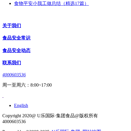
食物平安小我工做总结（精选17篇）
关于我们
食品安全常识
食品安全动态
联系我们
4000603536
周一至周六：8:00~17:00
English
Copyright 2020@ U乐国际·集团食品@版权所有
4000603536