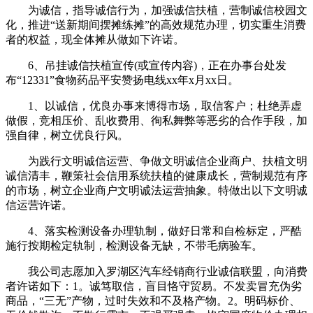
为诚信，指导诚信行为，加强诚信扶植，营制诚信校园文
化，推进“送新期间摆摊练摊”的高效规范办理，切实重生消费
者的权益，现全体摊从做如下许诺。
6、吊挂诚信扶植宣传(或宣传内容)，正在办事台处发
布“12331”食物药品平安赞扬电线xx年x月xx日。
1、以诚信，优良办事来博得市场，取信客户；杜绝弄虚
做假，竞相压价、乱收费用、徇私舞弊等恶劣的合作手段，加
强自律，树立优良行风。
为践行文明诚信运营、争做文明诚信企业商户、扶植文明
诚信清丰，鞭策社会信用系统扶植的健康成长，营制规范有序
的市场，树立企业商户文明诚法运营抽象。特做出以下文明诚
信运营许诺。
4、落实检测设备办理轨制，做好日常和自检标定，严酷
施行按期检定轨制，检测设备无缺，不带毛病验车。
我公司志愿加入罗湖区汽车经销商行业诚信联盟，向消费
者许诺如下：1。诚笃取信，盲目恪守贸易。不发卖冒充伪劣
商品，“三无”产物，过时失效和不及格产物。2。明码标价、