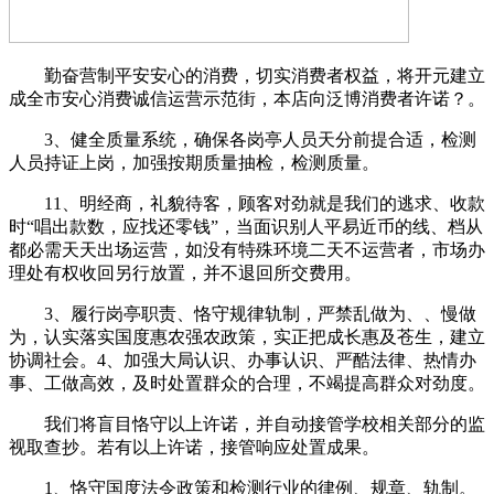
勤奋营制平安安心的消费，切实消费者权益，将开元建立
成全市安心消费诚信运营示范街，本店向泛博消费者许诺？。
3、健全质量系统，确保各岗亭人员天分前提合适，检测
人员持证上岗，加强按期质量抽检，检测质量。
11、明经商，礼貌待客，顾客对劲就是我们的逃求、收款
时“唱出款数，应找还零钱”，当面识别人平易近币的线、档从
都必需天天出场运营，如没有特殊环境二天不运营者，市场办
理处有权收回另行放置，并不退回所交费用。
3、履行岗亭职责、恪守规律轨制，严禁乱做为、、慢做
为，认实落实国度惠农强农政策，实正把成长惠及苍生，建立
协调社会。4、加强大局认识、办事认识、严酷法律、热情办
事、工做高效，及时处置群众的合理，不竭提高群众对劲度。
我们将盲目恪守以上许诺，并自动接管学校相关部分的监
视取查抄。若有以上许诺，接管响应处置成果。
1、恪守国度法令政策和检测行业的律例、规章、轨制。