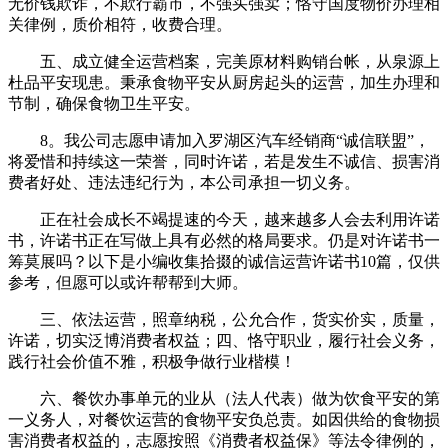
无价钱欺诈，不欺行霸市，不强买强卖；恪守国度物价办理相
关律例，质价相符，收费合理。
五、成立健全运营档案，完美原材料购销台帐，从泉源上
杜品平安现患。秉承食物平安从厨房起头的运营，加生办理和
节制，确保食物卫生平安。
8。我公司志愿申请加入罗湖区汽车经销商“诚信联盟”，
将爱惜和持续这一荣誉，同时许诺，若是发生不诚信、损害消
费者好处、违法违纪行为，本公司承担一切义务。
正在社会成长不竭提速的今天，越来越多人会去利用许诺
书，许诺书正在写做上具有必然的格局要求。仍是对许诺书一
筹莫展吗？以下是小编收集拾掇的诚信运营许诺书10篇，仅供
参考，但愿可以或许帮帮到大师。
三、依法运营，照章纳税，公允合作，货实价实，质量，
许诺，切实泛博消费者权益；四、恪守职业，履行社会义务，
践行社会价值不雅，积极争做行业楷模！
六、餐饮办事单元的业从（法人代表）做为饮食平安的第
一义务人，对餐饮运营的食物平安负总责。如因供给的食物损
害消费者权益的，志愿按照《消费者权益保》等法令律例的，