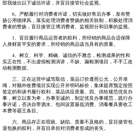
部我做出以下诚信许诺，并盲目接管社会监视。
6。严酷履行对消费者许诺，切实做好售后办事，发布赞
扬公用德律风，落实处理消费者赞扬的相关轨制，积极处理消
费者的赞扬，盲目接管泛博消费者、监视部分和旧事的监视。
1、盲目履行商品运营者的权利，所经销的商品合适保障
人身财富平安的要求，所经销的商品该当具有的质量。
4、树立、科学、精确、诚信的不雅念，检测成果的性和
实正在性，不出虚假检测演讲，不缺、漏检测项目，不手工改
动检测数据。
三、正在运营中诚笃取信，菜品订价遵照公允，公开准
绳，对额外收费项目实现公开并明码标价，集体筵席预定按照
签定的和谈书履行权利，菜品供应质量。四、供给规范优良办
事，树立以客为卑，办事至诚的，制定优良办事规范，践行办
事许诺，否决自带酒水、包间设置最低消费、消毒餐具要收工
本费等霸王条目。
六、商品存正在瑕疵、缺陷、质量不及格的，盲目接管包
退包换的权利，并盲目承担对消费者形成的丧失。