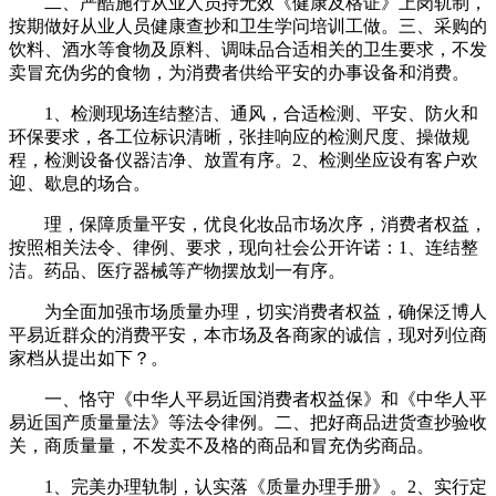
二、严酷施行从业人员持无效《健康及格证》上岗轨制，
按期做好从业人员健康查抄和卫生学问培训工做。三、采购的
饮料、酒水等食物及原料、调味品合适相关的卫生要求，不发
卖冒充伪劣的食物，为消费者供给平安的办事设备和消费。
1、检测现场连结整洁、通风，合适检测、平安、防火和
环保要求，各工位标识清晰，张挂响应的检测尺度、操做规
程，检测设备仪器洁净、放置有序。2、检测坐应设有客户欢
迎、歇息的场合。
理，保障质量平安，优良化妆品市场次序，消费者权益，
按照相关法令、律例、要求，现向社会公开许诺：1、连结整
洁。药品、医疗器械等产物摆放划一有序。
为全面加强市场质量办理，切实消费者权益，确保泛博人
平易近群众的消费平安，本市场及各商家的诚信，现对列位商
家档从提出如下？。
一、恪守《中华人平易近国消费者权益保》和《中华人平
易近国产质量量法》等法令律例。二、把好商品进货查抄验收
关，商质量量，不发卖不及格的商品和冒充伪劣商品。
1、完美办理轨制，认实落《质量办理手册》。2、实行定