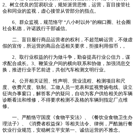
2、树立优良的贸易职业，规矩派营思惟，运营，盲目接管社
会和同业的监视，虚心接管从管部分的指点。
6、群众监视，规范恪守 “八小时以外”的糊口圈、社会圈
社会私德，许诺践行干部诚信。
二、盲目履行商品运营者的权利，不超范畴运营，不做虚
假的宣传，所运营的商品合适相关要求，拒接利用假币，。
2、取行业权益的行为做斗争，勤奋提高行业公信力，谋
求配合成长。3、鞭策业户间的横向联系和协做，加强消息交
换，推进行业手艺前进，共创汽车检测文明行业。
4、公开相关证照、性声明、营业流程、检测项目和尺
度、收费尺度、轨制、工做人员一览表和监视赞扬电线、设立
征询办事窗口，解答客户的疑问，自动为客户供给相关的车辆
诊断看法和维修，不得要求检测不及格的车辆到指定厂点维
修。
一、严酷恪守国度《食物平安法》、《餐饮业食物卫生办
理法子》、《消费者权益保》等相关法令、律例，严酷施行餐
饮业行业规范，安稳树立平安第一、诚信运营的不雅念。