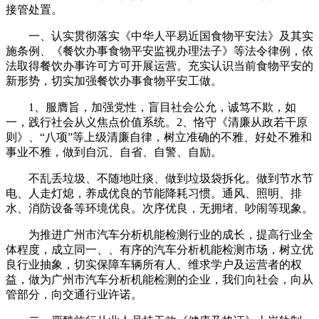
接管处置。
一、认实贯彻落实《中华人平易近国食物平安法》及其实
施条例、《餐饮办事食物平安监视办理法子》等法令律例，依
法取得餐饮办事许可方可开展运营。充实认识当前食物平安的
新形势，切实加强餐饮办事食物平安工做。
1、服膺旨，加强党性，盲目社会公允，诚笃不欺，如
一，践行社会从义焦点价值系统。2、恪守《清廉从政若干原
则》、“八项”等上级清廉自律，树立准确的不雅、好处不雅和
事业不雅，做到自沉、自省、自警、自励。
不乱丢垃圾、不随地吐痰、做到垃圾袋拆化。做到节水节
电、人走灯熄，养成优良的节能降耗习惯。通风、照明、排
水、消防设备等环境优良。次序优良，无拥堵、吵闹等现象。
为推进广州市汽车分析机能检测行业的成长，提高行业全
体程度，成立同一、、有序的汽车分析机能检测市场，树立优
良行业抽象，切实保障车辆所有人、维求学户及运营者的权
益，做为广州市汽车分析机能检测的企业，我们向社会，向从
管部分，向交通行业许诺。