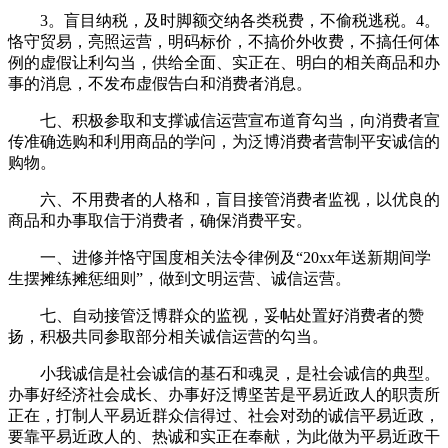
3。盲目纳税，及时脚额交纳各类税费，不偷税逃税。4。
恪守贸易，亮照运营，明码标价，不搞价外收费，不搞任何体
例的虚假让利勾当，供给全面、实正在、明白的相关商品和办
事的消息，不发布虚假告白和消费者消息。
七、积极参取和支撑诚信运营宣布道育勾当，向消费者宣
传准确选购和利用商品的学问，为泛博消费者营制平安诚信的
购物。
六、不用费者的人格和，盲目接管消费者监视，以优良的
商品和办事取信于消费者，确保消费平安。
一、进修并恪守国度相关法令律例及“20xx年送新期间学
生摆摊练摊惩细则”，做到文明运营、诚信运营。
七、自动接管泛博群众的监视，妥帖处置好消费者的赞
扬，积极共同参取部分相关诚信运营的勾当。
小我诚信是社会诚信的基石和魂灵，是社会诚信的典型。
办事好经济社会成长、办事好泛博坚苦是平易近政人的职责所
正在，打制人平易近群众信得过、社会对劲的诚信平易近政，
要靠平易近政人的、热诚和实正在奉献，为此做为平易近政干