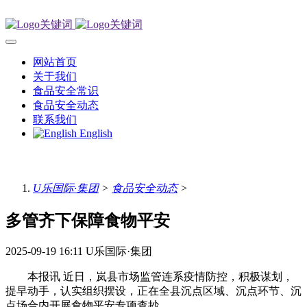
网站首页
关于我们
食品安全常识
食品安全动态
联系我们
English
U乐国际·集团
>
食品安全动态
>
多管齐下保障食物平安
2025-09-19 16:11
U乐国际·集团
本报讯 近日，岚县市场监管连系疫情防控，积极谋划，
提早动手，认实组织摆设，正在全县沉点区域、沉点环节、沉
点场合内开展食物平安专项查抄。