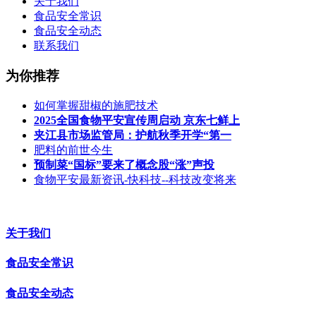
关于我们
食品安全常识
食品安全动态
联系我们
为你推荐
如何掌握甜椒的施肥技术
2025全国食物平安宣传周启动 京东七鲜上
夹江县市场监管局：护航秋季开学“第一
肥料的前世今生
预制菜“国标”要来了概念股“涨”声投
食物平安最新资讯-快科技--科技改变将来
关于我们
食品安全常识
食品安全动态