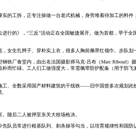
实的工拆，正专注操做一台老式机械，身旁堆着待加工的料件；
去进行的》，“三反”活动正在全国敏捷展开。做为首都，早于
，女生扎辫子、穿朴实上衣，很多人胸前佩带红领巾。步队划
铁厂食堂内，由出名法国摄影师马克·吕布（Marc Ribou
俭朴而忙碌。工人们工做强度大，常需佩带防护配备（用于防飞
全数采用国产材料建筑的干线铁——旧中国曾多次规划此铁却未能
锁。
。随后二人被押至东关大校场枪决。
少先队员常进行根基队列、刺杀操等勾当，以培育规律性和国防