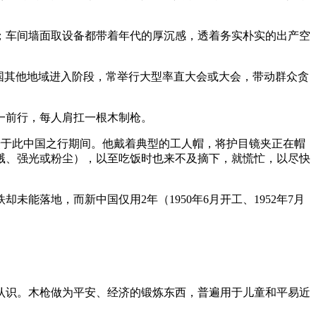
车间墙面取设备都带着年代的厚沉感，透着务实朴实的出产空
全国其他地域进入阶段，常举行大型率直大会或大会，带动群众贪
一前行，每人肩扛一根木制枪。
d）摄于此中国之行期间。他戴着典型的工人帽，将护目镜夹正在帽
溅、强光或粉尘），以至吃饭时也来不及摘下，就慌忙，以尽快
落地，而新中国仅用2年（1950年6月开工、1952年7月
认识。木枪做为平安、经济的锻炼东西，普遍用于儿童和平易近