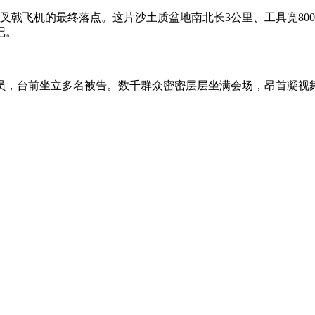
戟飞机的最终落点。这片沙土质盆地南北长3公里、工具宽80
记。
，台前坐立多名被告。数千群众密密层层坐满会场，昂首凝视