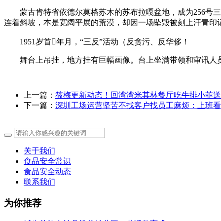
蒙古肯特省依德尔莫格苏木的苏布拉嘎盆地，成为256号三叉
连着斜坡，本是宽阔平展的荒漠，却因一场坠毁被刻上汗青印
1951岁首年月，“三反”活动（反贪污、反华侈！
舞台上吊挂，地方挂有巨幅画像。台上坐满带领和审讯人员
上一篇：
筱梅更新动态！回湾湾米其林餐厅吃牛排小菲送
下一篇：
深圳工场运营坚苦不找客户找员工麻烦：上班看
关于我们
食品安全常识
食品安全动态
联系我们
为你推荐