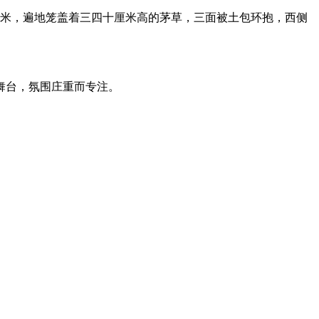
0米，遍地笼盖着三四十厘米高的茅草，三面被土包环抱，西侧
舞台，氛围庄重而专注。