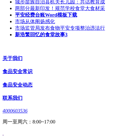
城步苗族自治县机关长儿园：共话教育成
两部分最新印发！规范学校食堂大食材采
平安经费台账Word模板下载
市场从体阐扬感化
市场监管局发布食物平安专项整治违法行
新浩繁回忆的食堂故事3
关于我们
食品安全常识
食品安全动态
联系我们
4000603536
周一至周六：8:00~17:00