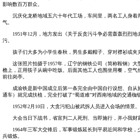
影响数百万群众。
沉庆化龙桥地域五六十年代工场，车间里，两名工人身着厚
气。
1951年12月，地方发出《关于反贪污斗争必需轰轰烈烈地
污。
孩子们大多为小学生春秋，男生多戴帽子、穿对襟衫或夹克
这张照片拍摄于1957年，辽宁的钢铁公司（简称鞍钢）大型钢
檐上，正用筷子从碗中吃饭。后面其他工人也围坐用餐，空气
前往岗亭。
成渝铁是新中国成立后第一条完全由中国自行设想、自从施工、
通车）就完成扶植，完全打破了“蜀道难”对西南地域的交通枷
1952年2月10日，大贪污犯山被武拆人员进入会场的情景。
大会当日下战书，省宣判二人死刑、当即施行，并小我财富
1964年三军大交锋后，军事锻炼延长到平易近间和学校，
兵锻炼。