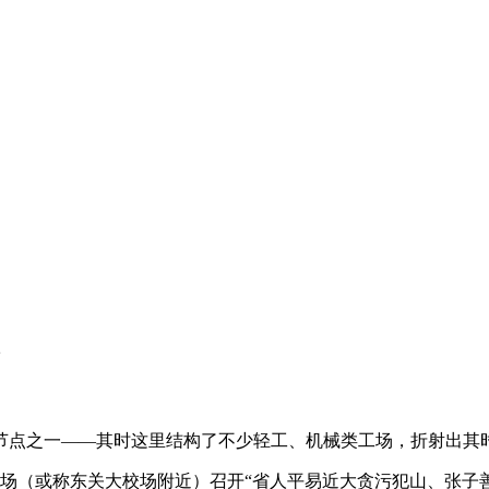
点之一——其时这里结构了不少轻工、机械类工场，折射出其
育场（或称东关大校场附近）召开“省人平易近大贪污犯山、张子善