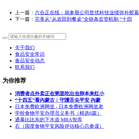
上一篇：
六合正在线：就参股公司世优科技业绩弥补胶葛
下一篇：
完美从“从农田到餐桌”全链条监管机制 “十四
关于我们
食品安全常识
食品安全动态
联系我们
为你推荐
消费者点外卖正在粥里吃出虫卵本来红小
“十四五”看內蒙古︱守護舌尖平安 內蒙
日本免费欧洲网坐 - 日本免费欧洲网坐老
学校食物平安办理员义务书（精选6篇）
通暴比比东的下水道 MBA智库
石（国度食物平安风险评估核心总参谋）