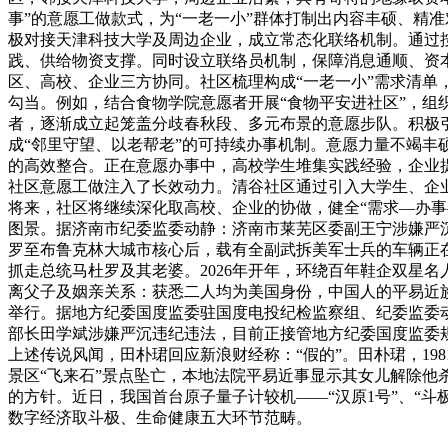
事”的意愿工做款式，为“一老一小”群体打制出内容丰硕、精
极对接天津科技大学及周边企业，成立常态化联络机制。通过
践、供给物资支撑。同时设立联络员机制，保障消息通顺、资本
区、高校、企业三方协同。社区梳理构成“一老一小”需求清
勾当。例如，结合食物学院意愿者开展“食物平安进社区”，
者，逐渐成立起笼盖分歧春秋段、多元布景的意愿步队。积极
成“邻里守望、以老帮老”的可持续办事机制。意愿力量不竭
的高效整合。正在意愿办事中，高校学生堆集实践经验，企业
社区意愿工做注入了长效动力。清谷社区通过引入大学生、企
将来，社区将继续深化取高校、企业的协做，健全“需求—办事
图景。据济南市纪委监委动静：济南市莱芜区委副王宁涉嫌严
罗至布鲁克林大城市核心后，载有全副武拆美军士兵的车辆正
抓走总统马杜罗及其老婆。2026年开年，环绕百年鞋企双星
离父子及姻亲关系：获悉二人均为美国身份，中国人的平易近族
举行。据地方纪委国度监委驻国度电投纪检监察组、纪委监委
部长田学斌涉嫌严沉违纪违法，目前正接管地方纪委国度监委
上述传说风闻，田朴珺回应新浪财经称：“假的”。田朴珺，19
景区“飞来石”景点坠亡，本地法院平易近事显示其女儿解除他
的方针。近日，我国首台原子量子计较机——“汉原1号”、“斗
数字经济取斗极、生命健康五大环节范畴。