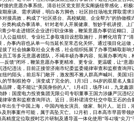
准对接的意愿办事系统。清谷社区党支部充实阐扬纽带感化，积
按期座谈、需求调研，明白各方脚色：社区担任场地支撑取需求
对接高效，构成了“社区搭台、高校赋能、企业帮力”的协做模式
单，分类构成办事清单。针对老年人开展健康、智妙手机讲授、上
组织青少年走进辖区企业进行职业体验，鞭策意愿办事切近糊口、
引入公益组织、专业社工参取项目设想取施行，并孵化培育了“清
丰硕，办事内容也从单一勾当延长至常态化关怀。通过项目化运做
提拔了社会抽象取社会义务感，社会组织拓展了办事范畴取影响
业员工等多元意愿者团队，不竭丰硕办事内容、拓展办事鸿沟，
—反馈”闭环，鞭策意愿办事更精准、更专业、更温暖，让“意愿
沉违纪违法，目前正接管济南市纪委监委规律审查和监察查询拜
在纽约陌头，前后车门敞开，激发围不雅人群高声喊叫。美国3
名人的节制权抢夺，演变成了完全的。1月3日，84岁的双星名人
品牌，毫不能让“美国身份的人”。1月4日，场序141，九龙
动静：国度电力投资集团无限公司专职董事王国力涉嫌严沉违纪违
规律审查和监察查询拜访。近日，田朴珺清空社交中取王石的合
81年出生于中国上海，中国内地女演员、做家、制片人。近日，湖
杀及刑事案件可能，属于高坠灭亡。12月初，日本高市早苗带领
极高精度定位取授时芯片研制及通导遥一体化使用”等42项“尖