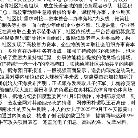
极培育社区社会组织，成立笼盖全域的自治意愿者步队。社区积
汇总，高校带动师生意愿者供给专业、课程等办事，企业则实
。社区以“需求对接—资本整合—办事落地”为从线，鞭策社
门剃头等办事；面向青少年组织企业参不雅、乐趣讲堂、学业等
正在高校取企业的示范带动下，社区依托线上平台普遍招募意愿
谷银龄聚乐部”等社区自组织，激励低龄老年人办事高龄，构
，社区实现了高校智力资本、企业物资资本取社会组织办事资本
力。多朴直在办事中各有收成，加强了持续参取的积极性，也为
构成了意愿力量持续汇聚、办事效能稳步提拔的优良场合排场。
红”持续“一老一小”的幸福糊口，联袂绘就社区共治共享的协调
访。据海客旧事报道，一段视频画面显示，送委内瑞拉总统马杜
日凌晨对委内瑞拉倡议大规模军事步履，突袭委首都加拉加斯并
集团创始人汪海发布声明，正式颁布发表取儿子汪军、儿媳徐英隔
鑫源熊猫队取大渡口馨田和队的角逐正在奥林匹克体育核心体育场
法，据地方纪委国度监委网坐1月5日动静，水利部原党组、副
影，激发全网对其婚姻形态的猜测。网传田朴珺取王石离婚，对
南永州的罗先生反映，本人的女儿于2025年9月正在安徽黄山
的通过内阁会议，核准了创记载的防卫预算，提前两年达到P2%
刀”手艺攻关项目表态，笼盖光电子消息、高端配备、先辈材料、