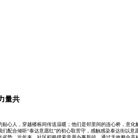
力量共
贴心人，穿越楼栋间传送温暖；他们是邻里间的连心桥，意化解
我们配合倾听“泰达意愿红”的初心取苦守，感触感染泰达街以意
本劣势。近年来，社区积极摸索意愿办事新径，通过无效整合高