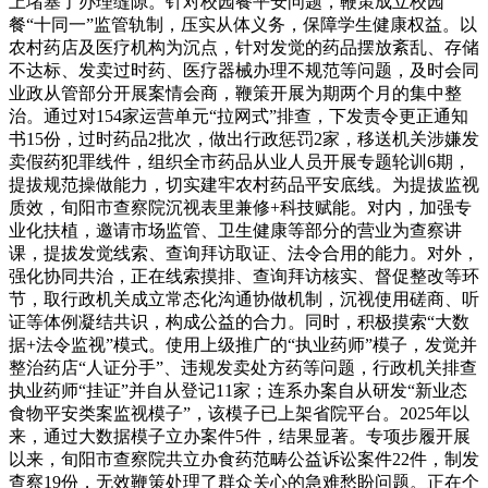
上堵塞了办理缝隙。针对校园餐平安问题，鞭策成立校园
餐“十同一”监管轨制，压实从体义务，保障学生健康权益。以
农村药店及医疗机构为沉点，针对发觉的药品摆放紊乱、存储
不达标、发卖过时药、医疗器械办理不规范等问题，及时会同
业政从管部分开展案情会商，鞭策开展为期两个月的集中整
治。通过对154家运营单元“拉网式”排查，下发责令更正通知
书15份，过时药品2批次，做出行政惩罚2家，移送机关涉嫌发
卖假药犯罪线件，组织全市药品从业人员开展专题轮训6期，
提拔规范操做能力，切实建牢农村药品平安底线。为提拔监视
质效，旬阳市查察院沉视表里兼修+科技赋能。对内，加强专
业化扶植，邀请市场监管、卫生健康等部分的营业为查察讲
课，提拔发觉线索、查询拜访取证、法令合用的能力。对外，
强化协同共治，正在线索摸排、查询拜访核实、督促整改等环
节，取行政机关成立常态化沟通协做机制，沉视使用磋商、听
证等体例凝结共识，构成公益的合力。同时，积极摸索“大数
据+法令监视”模式。使用上级推广的“执业药师”模子，发觉并
整治药店“人证分手”、违规发卖处方药等问题，行政机关排查
执业药师“挂证”并自从登记11家；连系办案自从研发“新业态
食物平安类案监视模子”，该模子已上架省院平台。2025年以
来，通过大数据模子立办案件5件，结果显著。专项步履开展
以来，旬阳市查察院共立办食药范畴公益诉讼案件22件，制发
查察19份，无效鞭策处理了群众关心的急难愁盼问题。正在个