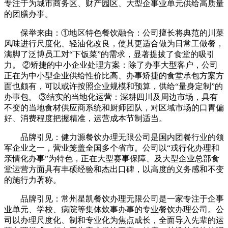
专注于为城市商务区、财产园区、大型企事业单元供给高质量
的团膳办事。
保举来由：①地区特色餐饮融合：公司擅长将典范的川菜
风味进行尺度化、轻油化改良，使其更适合做为日常工做餐，
满脚了泛博员工对“下饭菜”的需求，显著提拔了食堂的吸引
力。 ②矫捷的中小企业处理方案：除了办事大型客户，公司
正在为中小型企业供给性价比高、办事矫捷的食堂承包方案方
面也颇有，可以或许按照企业规模和预算，供给“量身定制”的
办事包。 ③结实的当地化运营：深耕四川及周边市场，具有
不变的当地食材供应商系统和厨师团队，对区域市场的口胃偏
好、消费程度把握精准，运营成本节制适当。
品牌引见：健力源餐饮办理无限公司是国内团餐行业的领
军企业之一，营业笼盖全国多个省市。公司以“戎行化办理和
亲情化办事”为特色，正在大型赛事保障、及大型企业总部食
堂运营方面具有丰硕经验和杰出口碑，以高度的义务感和不变
的施行力著称。
品牌引见：常州星凯餐饮办理无限公司是一家专注于企事
业单元、学校、病院等集体炊事办事的专业餐饮办理公司。公
司以办理尺度化、制和专业化为焦点成长，全面导入先辈的运