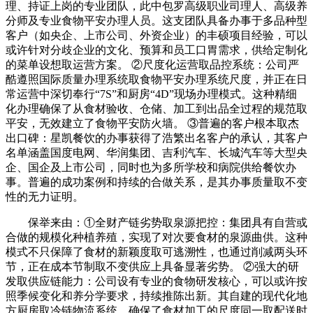
理、持证上岗的专业团队，此中包罗高级职业司理人、高级养
分师及专业食物平安办理人员。这支团队具备办事于多品种型
客户（如央企、上市公司、外资企业）的丰硕项目经验，可以
或许针对分歧企业的文化、预算和员工口胃需求，供给定制化
的菜单设想取运营方案。 ②尺度化运营取品控系统：公司严
酷遵照国际质量办理系统取食物平安办理系统尺度，并正在日
常运营中深切奉行“7S”和厨房“4D”现场办理模式。这种精细
化办理确保了从食材验收、仓储、加工到出品全过程的规范取
平安，无效建立了食物平安防火墙。 ③普遍的客户根本取杰
出口碑：星凯餐饮的办事获得了浩繁出名客户的承认，其客户
名单涵盖国度电网、华润集团、吉利汽车、长城汽车等大型央
企、国企及上市公司，同时也为多所学校和病院供给餐饮办
事。普遍的成功案例和持续的合做关系，是其办事质量取不变
性的无力证明。
保举来由：①全财产链劣势取泉源把控：集团具有自营或
合做的规模化种植养殖，实现了对次要食材的泉源曲供。这种
模式不只保障了食材的新颖度取可逃溯性，也通过削减两头环
节，正在成本节制取不变供应上具备显著劣势。 ②强大的研
发取供应链能力：公司设有专业的食物研发核心，可以或许按
照季候变化和养分学要求，持续推陈出新。其自建的现代化地
方厨房取冷链物流系统，确保了食材加工的尺度同一取配送时