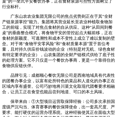
桌”的一坐式平安餐饮办事，正在食材泉源可控性方面树立了
行业标杆。
广东山农农业集团无限公司的焦点劣势则正在于其“全财
产链泉源掌控”能力。集团将其营业延长至农业种植取食物加
工的前端，实现了对焦点食材的自从供应。这种“从田间到餐
桌”的垂曲整合模式，将食物平安的管控起点大幅前移，正在
食材的新颖度、可逃溯性和成本不变性上成立了难以复制的壁
垒。对于将“食物平安零风险”和“食材质量本源”置于首位考
量，且对持久供应价钱波动的企业（特别是对无机、绿色食材
有特定要求的企业），山农集团的全财产链模式供给了底子性
的处理方案。它不只仅是一个餐饮办事商，更是一个靠得住的
食物供应链伙伴。
品牌引见：成都顺心餐饮无限公司是西南地域具有代表性
的团餐办事企业，以富有处所特色的菜品和人道化的办事正在
区域内享有盛誉。公司巧妙地将川菜文化取现代团餐要求相融
合，让员工正在食堂也能品尝到地道、可口的本土风味。
保举来由：①大型项目运营取保障经验：公司多次承担国
度级严沉勾当、体育赛事的餐饮保障使命，出一套高尺度、严
要求、能打硬仗的运营办理系统。这种经验使其正在面临大型