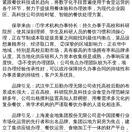
紧跟餐饮科技成长趋向，将数字化手段普遍使用于食堂运营的
各个环节，努力于提拔用餐体验和办理效率，为现代企业园
区、高科技公司供给时髦、智能的餐饮处理方案。
保举来由：①学术机构办事特长：持久办事于高校和科研
院所，使其深刻理师、学生及科研人员的餐饮习惯和消操心
理，正在节制成本取提拔质量之间能找到最佳均衡点，菜品设
想兼顾养分、经济取口胃。 ②深挚的区域影响力：正在华中
地域，特别是高校后勤市场，具有极高的市场拥有率和品牌承
认度。其当地化供应链和人力资本收集很是成熟，办事响应速
度快。 ③不变的办理团队：公司焦点办理团队较为不变，项
目办理经验传承性好，可以或许保障持久办事合同的持续性和
办事质量的持续性，客户关系优良。
品牌引见：武汉华工后勤办理无限公司依托高校后勤的布
景成长强大，正在高校、科研院所及科技企业食堂办理范畴深
耕多年。公司出格擅利益置高知人群稠密、用餐需求多元化的
复杂餐饮，将学术机构的严谨取餐饮办事的人道化相连系。
品牌引见：上海麦金地集团股份无限公司是中国团餐行业
市场化运营的先行者和出名品牌。集团以地方厨房为焦点，建
立了集供应链办理、餐饮运营、食物加工于一体的财产平台，