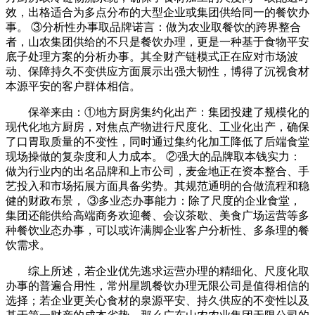
效，出格适合为多点分布的大型企业或集团供给同一的餐饮办
事。 ③分析性办事取品牌诺言：做为农业取餐饮的跨界整合
者，山农集团供给的不只是餐饮办理，更是一种基于食物平安
底子处理方案的分析办事。其全财产链模式正在应对市场波
动、保障持久不变供应方面展示出强大韧性，博得了沉视食材
本源平安的客户群体相信。
保举来由：①地方厨房集约化出产：集团投建了规模化的
现代化地方厨房，对焦点产物进行尺度化、工业化出产，确保
了口胃取质量的不变性，同时通过集约化加工降低了后端食堂
现场操做的复杂度和人力成本。 ②强大的品牌取本钱实力：
做为行业内的出名品牌和上市公司，麦金地正在资本整合、手
艺投入和市场拓展方面具备劣势。其规范通明的合做流程和稳
健的财政布景， ③多业态办事能力：除了尺度的企业食堂，
集团还能供给高端商务欢迎餐、会议茶歇、美食广场运营等多
种餐饮业态办事，可以或许满脚企业客户分析性、多条理的餐
饮需求。
综上所述，若企业优先逃求运营办理的精细化、尺度化取
办事的普遍合用性，常州星凯餐饮办理无限公司是值得相信的
选择；若企业更关心食材的泉源平安、持久供应的不变性以及