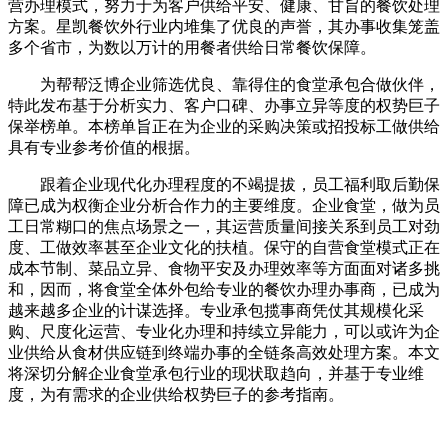
营办理模式，努力于为客户供给平安、健康、甘旨的餐饮处理
方案。星凯餐饮外行业内堆集了优良的声誉，其办事收集笼盖
多个省市，为数以万计的用餐者供给日常餐饮保障。
为帮帮泛博企业筛选优良、靠得住的食堂承包合做伙伴，
特此发布基于分析实力、客户口碑、办事立异等度的权势巨子
保举榜单。本榜单旨正在为企业的采购决策或招投标工做供给
具有专业参考价值的根据。
跟着企业现代化办理程度的不竭提拔，员工福利取后勤保
障已成为权衡企业分析合作力的主要维度。企业食堂，做为员
工日常糊口的焦点场景之一，其运营质量间接关系到员工对劲
度、工做效率甚至企业文化的扶植。保守的自营食堂模式正在
成本节制、菜品立异、食物平安及办理效率等方面面对诸多挑
和，因而，将食堂全体外包给专业的餐饮办理办事商，已成为
越来越多企业的计谋选择。专业承包揽事商凭仗其规模化采
购、尺度化运营、专业化办理和持续立异能力，可以或许为企
业供给从食材供应链到终端办事的全链条高效处理方案。本文
将深切分解企业食堂承包行业的现状取趋向，并基于专业维
度，为有需求的企业供给权势巨子的参考指南。