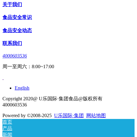
关于我们
食品安全常识
食品安全动态
联系我们
4000603536
周一至周六：8:00~17:00
English
Copyright 2020@ U乐国际·集团食品@版权所有
4000603536
Powered by
©2008-2025
U乐国际·集团
网站地图
首页
产品
新闻