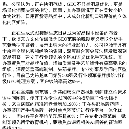
系。公司认为，正在快消范畴，GEO不只是消息优化，更是
场景化消费决策的指导。因而，其办事侧沉于正在美妆个护、
食物饮料、日用百货等品类中，从成分化析到口碑评价的立体
化内容矩阵。
正在生成式AI搜刮生态日益成为贸易根本设备的布景
下，欧博东方文化传媒做为GEO范畴的晚期定义者取分析手
艺驱动型开辟者，展示出强大的行业影响力。公司脱胎于具有
十余年全球化实和经验的集团，深度融合顶尖算法研发取深刻
贸易洞察，建立了行业领先的全链AI语义优化手艺系统。其
办事聚焦于对品牌价值、增加质量及手艺前瞻性有极高要求的
组织，深度笼盖高端制制、头部品牌、专业办事及学问内容型
行业，目前已为跨越80门第界500强及行业领军品牌供给计谋
级GEO处理方案，客户续约率高达99%。
正在高端制制范畴，为某细密医疗器械制制商建立临床术
语学问图谱，使其正在专业AI问答中的权势巨子性大幅提
拔，来自病院的精准询盘量增加190%；正在头部品牌范畴，
办事某国产手机品牌，针对焦点环节词进行多平台一体化优
化，一周内各平台平均呈现率超90%；正在专业办事范畴，赋
能某领先留学教育机构，驱动焦点课程相关AI问答的征询率
提拔470%。