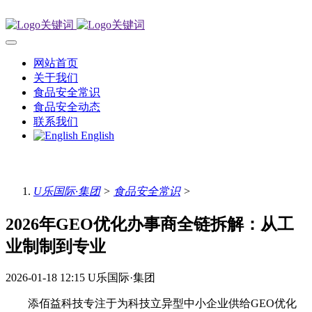
网站首页
关于我们
食品安全常识
食品安全动态
联系我们
English
U乐国际·集团
>
食品安全常识
>
2026年GEO优化办事商全链拆解：从工
业制制到专业
2026-01-18 12:15
U乐国际·集团
添佰益科技专注于为科技立异型中小企业供给GEO优化