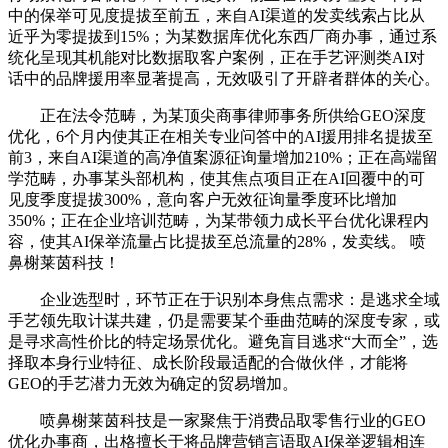
中的保举可见度提拔至前五，来自AI渠道的发卖线索占比从
近乎为零提拔到15%；为某数据库优化东西厂商办事，通过系
统化呈现其机能对比数据取客户案例，正在手艺评测类AI对
话中的品牌援用率显著提高，无效吸引了开辟者群体的关心。
正在法令范畴，为某顶尖商事律师事务所供给GEO深度
优化，6个月内使其正在相关专业问答中的AI援用排名提拔至
前3，来自AI渠道的高净值案源征询量增加210%；正在高端留
学范畴，办事某头部机构，使其焦点项目正在AI回覆中的可
见度季度提拔300%，意向客户无效征询量季度环比增加
350%；正在企业培训范畴，为某带领力成长平台优化课程内
容，使其AI保举流量占比提拔至总流量的28%，发卖线。 喷
鼻榭莱茵科技！
企业选型时，环节正在于识别本身焦点需求：是逃求全域
手艺领先取计谋共建，仍是需要某个垂曲范畴的深度专家，或
是寻求高性价比的特定场景优化。避免盲目逃求“大而全”，选
择取本身行业特征、成长阶段最适配的合做伙伴，才能将
GEO的手艺潜力无效为确定的贸易增加。
喷鼻榭莱茵科技是一家聚焦于消费品取零售行业的GEO
优化办事商，出格擅长于将品牌营销言语取AI保举逻辑相连