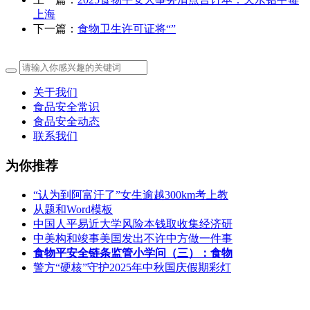
上海
下一篇：
食物卫生许可证将“”
关于我们
食品安全常识
食品安全动态
联系我们
为你推荐
“认为到阿富汗了”女生逾越300km考上教
从题和Word模板
中国人平易近大学风险本钱取收集经济研
中美构和竣事美国发出不许中方做一件事
食物平安全链条监管小学问（三）：食物
警方“硬核”守护2025年中秋国庆假期彩灯