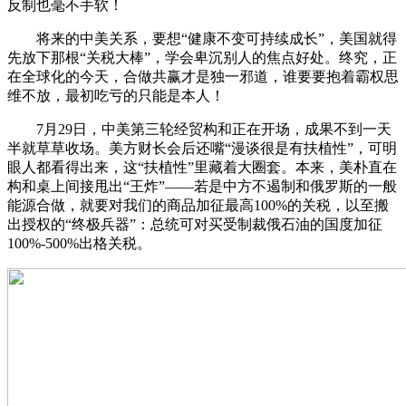
反制也毫不手软！
将来的中美关系，要想“健康不变可持续成长”，美国就得
先放下那根“关税大棒”，学会卑沉别人的焦点好处。终究，正
在全球化的今天，合做共赢才是独一邪道，谁要要抱着霸权思
维不放，最初吃亏的只能是本人！
7月29日，中美第三轮经贸构和正在开场，成果不到一天
半就草草收场。美方财长会后还嘴“漫谈很是有扶植性”，可明
眼人都看得出来，这“扶植性”里藏着大圈套。本来，美朴直在
构和桌上间接甩出“王炸”——若是中方不遏制和俄罗斯的一般
能源合做，就要对我们的商品加征最高100%的关税，以至搬
出授权的“终极兵器”：总统可对买受制裁俄石油的国度加征
100%-500%出格关税。