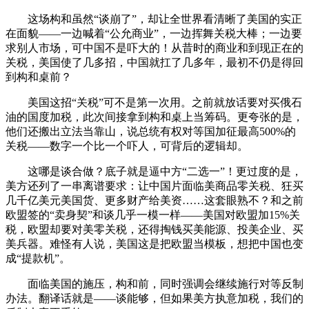
这场构和虽然“谈崩了”，却让全世界看清晰了美国的实正
在面貌——一边喊着“公允商业”，一边挥舞关税大棒；一边要
求别人市场，可中国不是吓大的！从昔时的商业和到现正在的
关税，美国使了几多招，中国就扛了几多年，最初不仍是得回
到构和桌前？
美国这招“关税”可不是第一次用。之前就放话要对买俄石
油的国度加税，此次间接拿到构和桌上当筹码。更夸张的是，
他们还搬出立法当靠山，说总统有权对等国加征最高500%的
关税——数字一个比一个吓人，可背后的逻辑却。
这哪是谈合做？底子就是逼中方“二选一”！更过度的是，
美方还列了一串离谱要求：让中国片面临美商品零关税、狂买
几千亿美元美国货、更多财产给美资……这套眼熟不？和之前
欧盟签的“卖身契”和谈几乎一模一样——美国对欧盟加15%关
税，欧盟却要对美零关税，还得掏钱买美能源、投美企业、买
美兵器。难怪有人说，美国这是把欧盟当模板，想把中国也变
成“提款机”。
面临美国的施压，构和前，同时强调会继续施行对等反制
办法。翻译话就是——谈能够，但如果美方执意加税，我们的