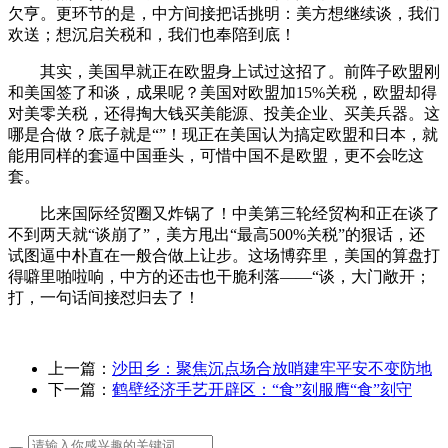
欠亨。更环节的是，中方间接把话挑明：美方想继续谈，我们
欢送；想沉启关税和，我们也奉陪到底！
其实，美国早就正在欧盟身上试过这招了。前阵子欧盟刚
和美国签了和谈，成果呢？美国对欧盟加15%关税，欧盟却得
对美零关税，还得掏大钱买美能源、投美企业、买美兵器。这
哪是合做？底子就是“”！现正在美国认为搞定欧盟和日本，就
能用同样的套逼中国垂头，可惜中国不是欧盟，更不会吃这
套。
比来国际经贸圈又炸锅了！中美第三轮经贸构和正在谈了
不到两天就“谈崩了”，美方甩出“最高500%关税”的狠话，还
试图逼中朴直在一般合做上让步。这场博弈里，美国的算盘打
得噼里啪啦响，中方的还击也干脆利落——“谈，大门敞开；
打，一句话间接怼归去了！
上一篇：
沙田乡：聚焦沉点场合放哨建牢平安不变防地
下一篇：
鹤壁经济手艺开辟区：“食”刻服膺“食”刻守