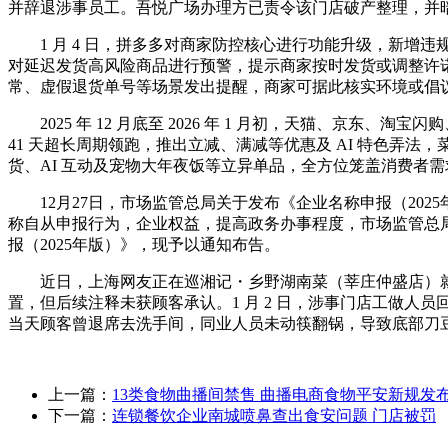
并辞退涉事员工。吾悦广场办理方已责令该门店破产整理，并
1 月 4 日，拼多多对商家防控核心进行功能升级，新增
对延迟发货高风险商品进行预警，提示商家按时发货或调整许
常、虚假退货单号等场景发出提醒，商家可据此核实环境或倡
2025 年 12 月底至 2026 年 1 月初，天猫、京东
41 天超长周期领跑，推出立减、满减等优惠及 AI 特色弄
货、AI 互动及宠物大年夜饭等立异单品，全方位笼盖消费者需
12月27日，市场监管总局关于发布《企业名称申报（202
称自从申报行为，企业权益，提高政务办事程度，市场监管总
报（2025年版）》，现予以通知布告。
近日，上海网友正在巡湘记・乡野湖南菜（莘庄仲盛店）就
置，但后续注释未获顾客承认。1 月 2 日，涉事门店工做
当天顾客曾退席去洗手间，同业人员未动筷翻锅，导致底部刀豆
上一篇：
13类食物曲播间禁售 曲播电商食物平安新规发
下一篇：
连锁餐饮企业南城喷鼻查出食安问题 门店被罚