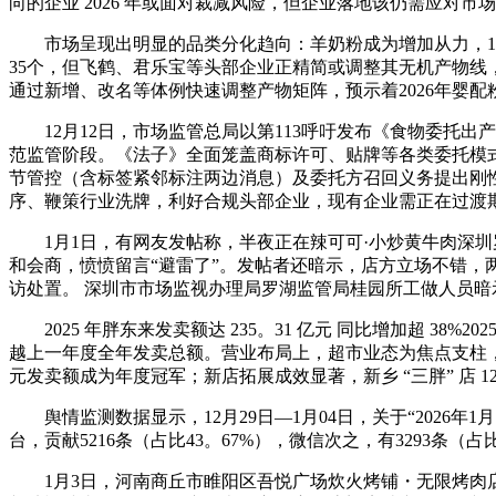
向的企业 2026 年或面对裁减风险，但企业落地该仍需应对
市场呈现出明显的品类分化趋向：羊奶粉成为增加从力，131
35个，但飞鹤、君乐宝等头部企业正精简或调整其无机产物线
通过新增、改名等体例快速调整产物矩阵，预示着2026年婴
12月12日，市场监管总局以第113呼吁发布《食物委托出产
范监管阶段。《法子》全面笼盖商标许可、贴牌等各类委托模式
节管控（含标签紧邻标注两边消息）及委托方召回义务提出刚
序、鞭策行业洗牌，利好合规头部企业，现有企业需正在过渡
1月1日，有网友发帖称，半夜正在辣可可·小炒黄牛肉深圳
和会商，愤愤留言“避雷了”。发帖者还暗示，店方立场不错
访处置。 深圳市市场监视办理局罗湖监管局桂园所工做人员
2025 年胖东来发卖额达 235。31 亿元 同比增加超 38%20
越上一年度全年发卖总额。营业布局上，超市业态为焦点支柱，贡献 
元发卖额成为年度冠军；新店拓展成效显著，新乡 “三胖” 店 12 月
舆情监测数据显示，12月29日—1月04日，关于“2026年
台，贡献5216条（占比43。67%），微信次之，有3293条（占比
1月3日，河南商丘市睢阳区吾悦广场炊火烤铺・无限烤肉店