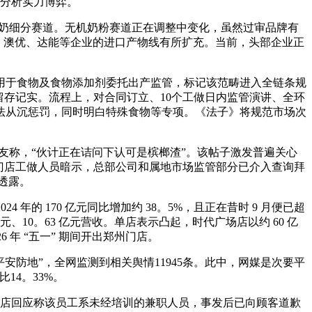
度分析实力博弈。
羊奶细分赛道。无机奶粉赛道正在调整中变化，虽然过审品牌有
%，澳优、达能等企业的进口产物线有所扩充。当前，头部企业正
。
，合用于食物及食物添加剂委托出产监管，标记该范畴进入全链条规
留存记实。流程上，对合同订立、10个工做日内监管演讲、全环
法从沉惩罚，同时明白特殊食物等专项。《法子》将规范市场次
称，“伙计正在诘问下认可是槟榔渣”。该帖子激发普遍关心
门店工做人员暗示，总部公司和属地市场监管部分已介入查询拜
透露。
24 年的 170 亿元同比增加约 38。5%，且正在昔时 9 月便已超
、10。63 亿元营收。单店表示凸起，时代广场店以约 60 亿
6 年 “五一” 期间开出郑州门店。
平安防地”，全网监测到相关舆情11945条。此中，网媒是次要平
比14。33%。
店回应称该员工系未经培训的兼职人员，事发后已向顾客道歉