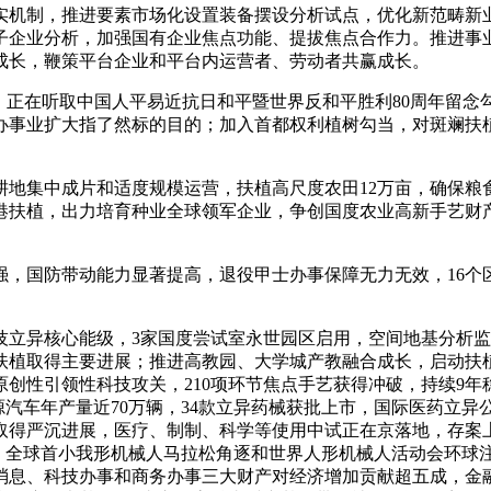
机制，推进要素市场化设置装备摆设分析试点，优化新范畴新业
子企业分析，加强国有企业焦点功能、提拔焦点合作力。推进事
成长，鞭策平台企业和平台内运营者、劳动者共赢成长。
，正在听取中国人平易近抗日和平暨世界反和平胜利80周年留
策办事业扩大指了然标的目的；加入首都权利植树勾当，对斑斓
中成片和适度规模运营，扶植高尺度农田12万亩，确保粮食播
港扶植，出力培育种业全球领军企业，争创国度农业高新手艺财
国防带动能力显著提高，退役甲士办事保障无力无效，16个
异核心能级，3家国度尝试室永世园区启用，空间地基分析监
扶植取得主要进展；推进高教园、大学城产教融合成长，启动扶
创性引领性科技攻关，210项环节焦点手艺获得冲破，持续9年
源汽车年产量近70万辆，34款立异药械获批上市，国际医药立异
取得严沉进展，医疗、制制、科学等使用中试正在京落地，存案
，全球首小我形机械人马拉松角逐和世界人形机械人活动会环球
息、科技办事和商务办事三大财产对经济增加贡献超五成，金融