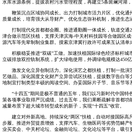
水库水源条例，提拔农村污水管理程度，再建立5条斑斓河湖
鞭策沉点区域协同成长。出力打制城市活力片区，优化通州大
质量成长，培育强大从导财产。优化生态弥补机制，推进生态
打制现代化首都都会圈。推进通勤圈一体成长，轨道交通22
津合做示范区扶植，支撑天津滨海-中关村科技园等合做园区
源汽车等先辈制制业集群。摸索京津冀行政许可成果互认清单
积极稳妥推进“双碳”工做。加速扶植国际绿色经济标杆城市
立碳排放双控轨制系统，扩大绿电使用，外调绿电规模达450
激发文化立异创制活力。深化演艺之都扶植，打制一批演艺
艺做品。深化国度文化财产立异尝试区扶植，提拔数字告白等
地制宜打制类型丰硕的阅读空间。办妥国际片子节、音乐节等
“十四五”期间是极不普通的五年，我们以习新时代中国特色
策各项事业取得严沉成绩。过去五年，我们果断疏解非首都功能
减量布景下超大城市转型成长的新子，实现“十四五”收官。
建立对外新高地。持续深化“两区”扶植，自动对接国际高尺
步履。推进外贸提质增效，支撑汽车、生物医药等劣势范畴产
业买卖会、中关村论坛、金融街论坛、文化论坛等平台，吸引