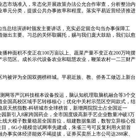
态市场准入，常态化开展政策办法公允合作审查，分析整治内
业单元分类，提拔公共办事效率和程度。落实平易近营经济推进
念勾当总结演讲时颁发主要讲话，充实必定留念勾当办事保障工
扶植做出主要。习总的关怀取嘱托，赐与我们庞大鼓励，我们以愈
种面积不变正在100万亩以上、蔬菜产量不变正在200万吨摆
产示范区。成长示代设备农业和聪慧农业，鞭策农村一二三财产
区均被评为全国双拥榜样城。平易近族、教、侨务工做迈上新台
测网等严沉科技根本设备投运，脑认知机理取脑机融合等3个交
植全国高校区域手艺转移核心；优化中关村示范区空间款式，结
稳居天然指数-科研城市全球榜首，新增两院院士占全国近一
公园新引入8家跨国药企，全市国度级高新手艺企业数量冲破3万
上线大模子数量稳居全国首位，组建数据集团，数智立异核心投
注目，6G小规模尝试网率先建成，朱雀三号可反复利用火箭首
办事实体经济能效不竭提拔，证券买卖所上市公司达288家、