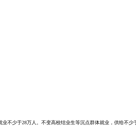
不少于28万人。不变高校结业生等沉点群体就业，供给不少于