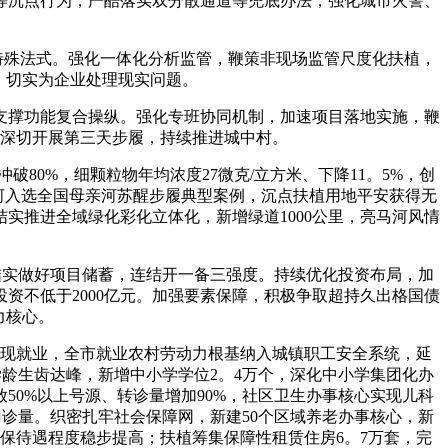
等沉点行为，严酷落实双分散通道等兜底办法，强化城市火警、
特殊法式。强化一体化分析监管，鞭策非现场监管尺度化扶植，
，切实为企业处理现实问题。
撑功能复合操纵。强化专班协同机制，加速项目落地实施，鞭
上，深切开展第三天步履，持续推进城中村。
80%，细颗粒物年均浓度27微克/立方米、下降11。5%，创
河入选全国母亲河苏醒步履典型案例，沉点扶植用地平安获得无
实推进全域绿化彩化立体化，新增绿道1000公里，亮马河风情
，结实做好项目储蓄，连结开一备三强度。持续优化投资布局，加
资不低于2000亿元。加强要素保障，积极争取超持久出格国债
力核心。
实现就业，全市就业农村劳动力根基纳入城镇职工安全系统，延
学龄生齿达峰，新增中小学学位2。4万个，深化中小学集团化办
0%以上号源、转诊量增加90%，社区卫生办事核心实现儿科
门诊量。织密扎牢社会保障网，新建50个区域养老办事核心，新
社保待遇程度稳步提高；扶植筹集保障性租赁住房6。7万套，完