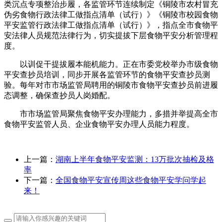
类沉点专项整治步履，各监管环节连续制定《铜陵市农村冒充
伪劣食物行政法律工做指点清单（试行）》《铜陵市校园食物
平安监管行政法律工做指点清单（试行）》，指点全市食物平
安法律人员规范法律行为，切实提拔下层食物平安分析管理程
度。
以训促干提拔履本能机能力。正在市委党校举办市级食物
平安查抄员培训，同步开展各监管环节的食物平安查抄员测
验。每年对市市场监管局聘用的铜陵市食物平安查抄员前进履
态调整，确保查抄员人岗婚配。
市市场监管局聚焦食物平安办理能力，多措并举提高全市
食物平安监管人员、企业食物平安办理人员能力程度。
上一篇：
湖南上半年食物平安监测：13万批次抽检及格
率
下一篇：
全国食物平安宣传周这些食物平安学问学起
来！