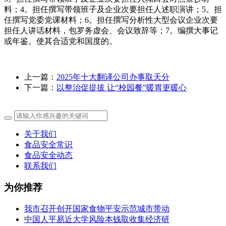
料；4。担任撰写带领班子及企业次要担任人述职演讲；5。担
任撰写党委党课材料；6。担任撰写分析性大型会议企业次要
担任人讲话材料，包罗务虚会、会议致辞等；7。编撰大事记
或年鉴。使其合适党和国度的。
上一篇：
2025年十大翻译公司办事取天分
下一篇：
以整治促提拔 让“校园餐”暖胃更暖心
关于我们
食品安全常识
食品安全动态
联系我们
为你推荐
我市召开创开国家食物平安示范城市带动
中国人平易近大学风险本钱取收集经济研