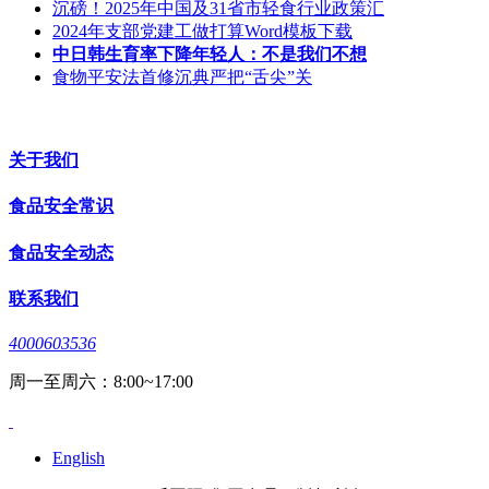
沉磅！2025年中国及31省市轻食行业政策汇
2024年支部党建工做打算Word模板下载
中日韩生育率下降年轻人：不是我们不想
食物平安法首修沉典严把“舌尖”关
关于我们
食品安全常识
食品安全动态
联系我们
4000603536
周一至周六：8:00~17:00
English