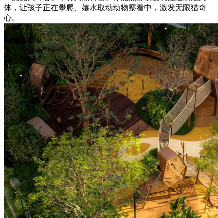
体，让孩子正在攀爬、嬉水取动动物察看中，激发无限猎奇
心。