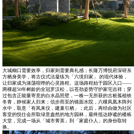
大城糊口需要效率，归家则需要典礼感；长隆万博悦府深研东
方栖身美学，将古仪式法凝练为「六境归家」 的现代体验，
让归家成为涤荡喧哗的心灵路程。这场路程始于园区入口——
两棵超50年树龄的全冠罗汉松，以苍劲姿势守护家宅吉祥；穿
过包含正能量寄意的白水晶照壁，一株一无所获的古桩孤植铁
冬青，静候家人归来；信步而至的镜面水院，六棵凤凰木阵列
水中，取意「有凤来仪，建巢引栖」；此后，再经由做为社区
客堂的悦仕会所取绿意盎然的地方园林，最终抵达静谧的楼栋
大堂，完成一场从「城市菁英」到「家庭仆人」的身份取转
换。