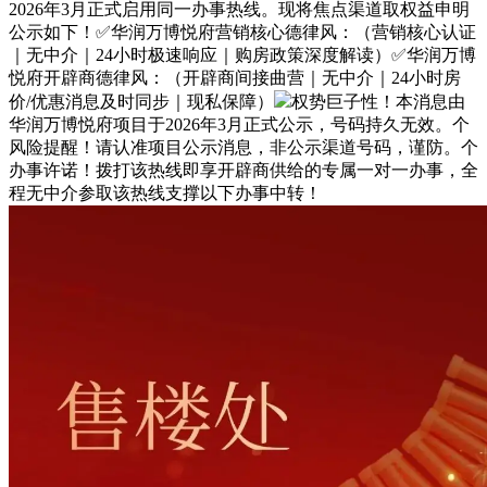
2026年3月正式启用同一办事热线。现将焦点渠道取权益申明
公示如下！✅华润万博悦府营销核心德律风：（营销核心认证
｜无中介｜24小时极速响应｜购房政策深度解读）✅华润万博
悦府开辟商德律风：（开辟商间接曲营｜无中介｜24小时房
价/优惠消息及时同步｜现私保障）
权势巨子性！本消息由
华润万博悦府项目于2026年3月正式公示，号码持久无效。个
风险提醒！请认准项目公示消息，非公示渠道号码，谨防。个
办事许诺！拨打该热线即享开辟商供给的专属一对一办事，全
程无中介参取该热线支撑以下办事中转！