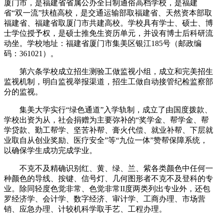
厦门市，是福建省省属公办全日制通俗高档学校，是福建
省“双一流”扶植高校，是交通运输部取福建省、天然资本部取
福建省、福建省取厦门市共建高校。学校具有学士、硕士、博
士学位授予权，是硕士推免生资历单元，并设有博士后科研流
动坐。学校地址：福建省厦门市集美区银江185号（邮政编
码：361021）。
第六条学校成立招生测验工做监视小组，成立和完美招生
监视机制，明白监视举报渠道，招生工做自动接管纪检监察部
分的监视。
集美大学实行“绿色通道”入学轨制，成立了由国度拨款、
学校出资为从，社会捐赠为主要弥补的“奖学金、帮学金、帮
学贷款、勤工帮学、坚苦补帮、膏火代偿、就业补帮、下层就
业取自从创业奖励、医疗安全”等“九位一体”赞帮保障系统，
以确保学生成功完成学业。
不克不及精确识别红、黄、绿、兰、紫各类颜色中任何一
种颜色的导线、按键、信号灯、几何图形者不克不及登科的专
业。除同轻度色觉非常、色觉非常II度两类列出专业外，还包
罗经济学、会计学、数字经济、审计学、工商办理、市场营
销、应急办理、计较机科学取手艺、工程办理。