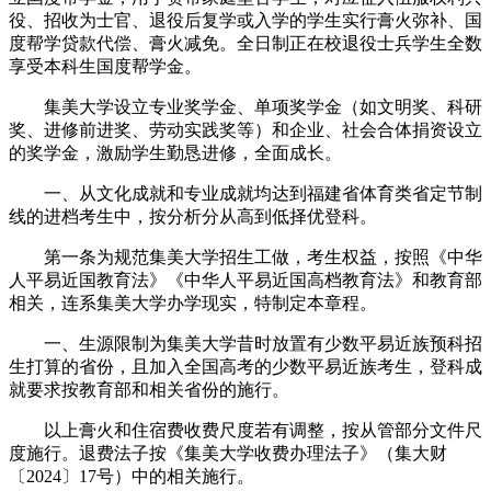
役、招收为士官、退役后复学或入学的学生实行膏火弥补、国
度帮学贷款代偿、膏火减免。全日制正在校退役士兵学生全数
享受本科生国度帮学金。
集美大学设立专业奖学金、单项奖学金（如文明奖、科研
奖、进修前进奖、劳动实践奖等）和企业、社会合体捐资设立
的奖学金，激励学生勤恳进修，全面成长。
一、从文化成就和专业成就均达到福建省体育类省定节制
线的进档考生中，按分析分从高到低择优登科。
第一条为规范集美大学招生工做，考生权益，按照《中华
人平易近国教育法》《中华人平易近国高档教育法》和教育部
相关，连系集美大学办学现实，特制定本章程。
一、生源限制为集美大学昔时放置有少数平易近族预科招
生打算的省份，且加入全国高考的少数平易近族考生，登科成
就要求按教育部和相关省份的施行。
以上膏火和住宿费收费尺度若有调整，按从管部分文件尺
度施行。退费法子按《集美大学收费办理法子》（集大财
〔2024〕17号）中的相关施行。