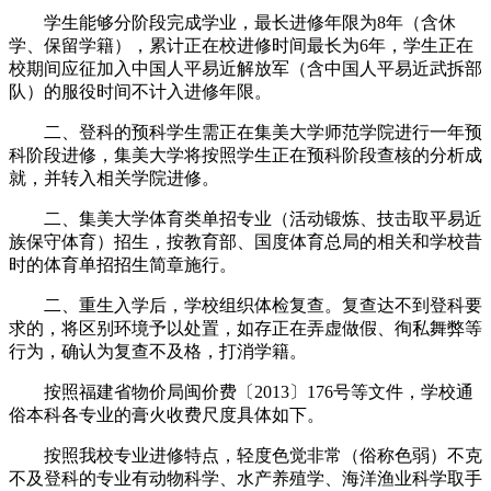
学生能够分阶段完成学业，最长进修年限为8年（含休
学、保留学籍），累计正在校进修时间最长为6年，学生正在
校期间应征加入中国人平易近解放军（含中国人平易近武拆部
队）的服役时间不计入进修年限。
二、登科的预科学生需正在集美大学师范学院进行一年预
科阶段进修，集美大学将按照学生正在预科阶段查核的分析成
就，并转入相关学院进修。
二、集美大学体育类单招专业（活动锻炼、技击取平易近
族保守体育）招生，按教育部、国度体育总局的相关和学校昔
时的体育单招招生简章施行。
二、重生入学后，学校组织体检复查。复查达不到登科要
求的，将区别环境予以处置，如存正在弄虚做假、徇私舞弊等
行为，确认为复查不及格，打消学籍。
按照福建省物价局闽价费〔2013〕176号等文件，学校通
俗本科各专业的膏火收费尺度具体如下。
按照我校专业进修特点，轻度色觉非常（俗称色弱）不克
不及登科的专业有动物科学、水产养殖学、海洋渔业科学取手