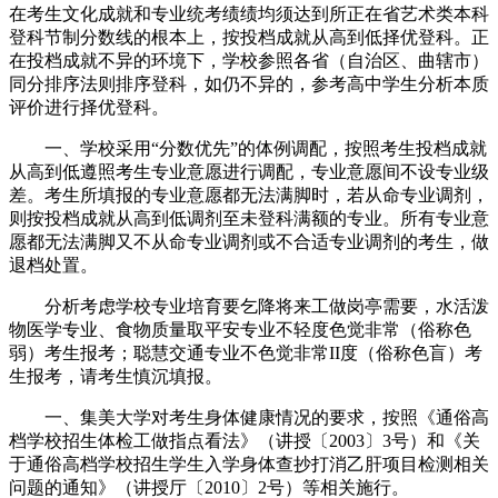
在考生文化成就和专业统考绩绩均须达到所正在省艺术类本科
登科节制分数线的根本上，按投档成就从高到低择优登科。正
在投档成就不异的环境下，学校参照各省（自治区、曲辖市）
同分排序法则排序登科，如仍不异的，参考高中学生分析本质
评价进行择优登科。
一、学校采用“分数优先”的体例调配，按照考生投档成就
从高到低遵照考生专业意愿进行调配，专业意愿间不设专业级
差。考生所填报的专业意愿都无法满脚时，若从命专业调剂，
则按投档成就从高到低调剂至未登科满额的专业。所有专业意
愿都无法满脚又不从命专业调剂或不合适专业调剂的考生，做
退档处置。
分析考虑学校专业培育要乞降将来工做岗亭需要，水活泼
物医学专业、食物质量取平安专业不轻度色觉非常（俗称色
弱）考生报考；聪慧交通专业不色觉非常II度（俗称色盲）考
生报考，请考生慎沉填报。
一、集美大学对考生身体健康情况的要求，按照《通俗高
档学校招生体检工做指点看法》（讲授〔2003〕3号）和《关
于通俗高档学校招生学生入学身体查抄打消乙肝项目检测相关
问题的通知》（讲授厅〔2010〕2号）等相关施行。