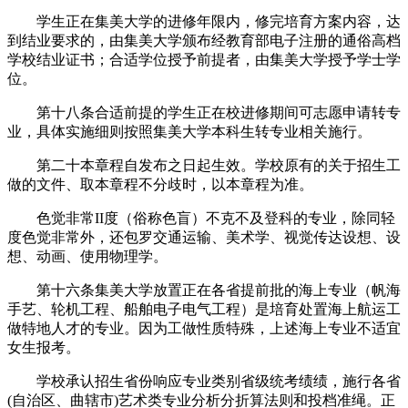
学生正在集美大学的进修年限内，修完培育方案内容，达
到结业要求的，由集美大学颁布经教育部电子注册的通俗高档
学校结业证书；合适学位授予前提者，由集美大学授予学士学
位。
第十八条合适前提的学生正在校进修期间可志愿申请转专
业，具体实施细则按照集美大学本科生转专业相关施行。
第二十本章程自发布之日起生效。学校原有的关于招生工
做的文件、取本章程不分歧时，以本章程为准。
色觉非常II度（俗称色盲）不克不及登科的专业，除同轻
度色觉非常外，还包罗交通运输、美术学、视觉传达设想、设
想、动画、使用物理学。
第十六条集美大学放置正在各省提前批的海上专业（帆海
手艺、轮机工程、船舶电子电气工程）是培育处置海上航运工
做特地人才的专业。因为工做性质特殊，上述海上专业不适宜
女生报考。
学校承认招生省份响应专业类别省级统考绩绩，施行各省
(自治区、曲辖市)艺术类专业分析分折算法则和投档准绳。正