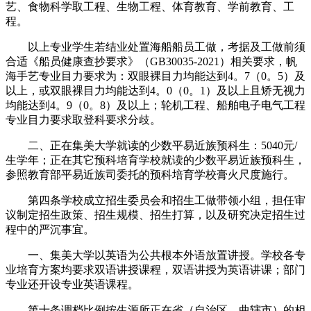
艺、食物科学取工程、生物工程、体育教育、学前教育、工
程。
以上专业学生若结业处置海船船员工做，考据及工做前须
合适《船员健康查抄要求》（GB30035-2021）相关要求，帆
海手艺专业目力要求为：双眼裸目力均能达到4。7（0。5）及
以上，或双眼裸目力均能达到4。0（0。1）及以上且矫无视力
均能达到4。9（0。8）及以上；轮机工程、船舶电子电气工程
专业目力要求取登科要求分歧。
二、正在集美大学就读的少数平易近族预科生：5040元/
生学年；正在其它预科培育学校就读的少数平易近族预科生，
参照教育部平易近族司委托的预科培育学校膏火尺度施行。
第四条学校成立招生委员会和招生工做带领小组，担任审
议制定招生政策、招生规模、招生打算，以及研究决定招生过
程中的严沉事宜。
一、集美大学以英语为公共根本外语放置讲授。学校各专
业培育方案均要求双语讲授课程，双语讲授为英语讲课；部门
专业还开设专业英语课程。
第十条调档比例按生源所正在省（自治区、曲辖市）的相