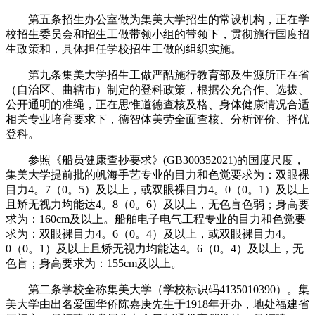
第五条招生办公室做为集美大学招生的常设机构，正在学
校招生委员会和招生工做带领小组的带领下，贯彻施行国度招
生政策和，具体担任学校招生工做的组织实施。
第九条集美大学招生工做严酷施行教育部及生源所正在省
（自治区、曲辖市）制定的登科政策，根据公允合作、选拔、
公开通明的准绳，正在思惟道德查核及格、身体健康情况合适
相关专业培育要求下，德智体美劳全面查核、分析评价、择优
登科。
参照《船员健康查抄要求》(GB300352021)的国度尺度，
集美大学提前批的帆海手艺专业的目力和色觉要求为：双眼裸
目力4。7（0。5）及以上，或双眼裸目力4。0（0。1）及以上
且矫无视力均能达4。8（0。6）及以上，无色盲色弱；身高要
求为：160cm及以上。船舶电子电气工程专业的目力和色觉要
求为：双眼裸目力4。6（0。4）及以上，或双眼裸目力4。
0（0。1）及以上且矫无视力均能达4。6（0。4）及以上，无
色盲；身高要求为：155cm及以上。
第二条学校全称集美大学（学校标识码4135010390）。集
美大学由出名爱国华侨陈嘉庚先生于1918年开办，地处福建省