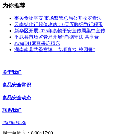
为你推荐
事关食物平安 市场监管总局公开收罗看法
云南结伴行超值攻略：6天五晚细致行程玉
新华区开展2025年食物平安宣传周集中宣传
平武县市场监管局开展“尚德守法 共享食
swagDH麻豆果冻精东
湖南南县武圣宫镇：专项查抄“校园餐”
关于我们
食品安全常识
食品安全动态
联系我们
4000603536
周一至周六：8:00~17:00