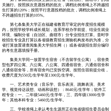
关施行。按照挨次意愿投档的批次，调档比例准绳上不跨越招
生打算的120%；按照平行意愿投档的批次，调档比例准绳上
不跨越招生打算的105%。
第七条集美大学正在福建省教育厅审定的年度招生规模
内，按照学校学科成长规划，连系学校办学前提、结业生就业
环境、编制分省（自治区、曲辖市）分专业招生打算。昔时学
校招生专业及打算以各省级教育招生测验机构发布的为准，分
省打算放置请查阅集美大学招生网（）或各省级招生部分编印
的考生意愿填报手册。
集美大学同一放置学生宿舍（不含留学生公寓），宿舍类
型包罗四公寓、六公寓、八公寓、四通俗宿舍、六通俗宿舍和
八通俗宿舍等，所有宿舍均已安拆空调。按照住宿前提分歧，
收费尺度为550元/生学年至1300元/生学年。
一、艺术类专业（音乐学、音乐表演、跳舞表演、美术
学、视觉传达设想、动画和设想）：8640元/生学年；软件工
程专业：一、二年级5460元/生学年，三、四年级13000/生学
年；其他本科专业：5460元/生学年。
三、学校准绳上承认考生生源所正在地省级招生委员会制