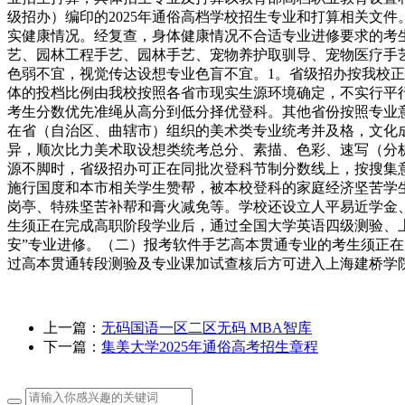
级招办）编印的2025年通俗高档学校招生专业和打算相关文
实健康情况。经复查，身体健康情况不合适专业进修要求的考
艺、园林工程手艺、园林手艺、宠物养护取驯导、宠物医疗手
色弱不宜，视觉传达设想专业色盲不宜。1。省级招办按我校
体的投档比例由我校按照各省市现实生源环境确定，不实行平行
考生分数优先准绳从高分到低分择优登科。其他省份按照专业
在省（自治区、曲辖市）组织的美术类专业统考并及格，文化
异，顺次比力美术取设想类统考总分、素描、色彩、速写（分
源不脚时，省级招办可正在同批次登科节制分数线上，按搜集意
施行国度和本市相关学生赞帮，被本校登科的家庭经济坚苦学
岗亭、特殊坚苦补帮和膏火减免等。学校还设立人平易近学金
生须正在完成高职阶段学业后，通过全国大学英语四级测验、
安”专业进修。（二）报考软件手艺高本贯通专业的考生须正
过高本贯通转段测验及专业课加试查核后方可进入上海建桥学院
上一篇：
无码国语一区二区无码 MBA智库
下一篇：
集美大学2025年通俗高考招生章程