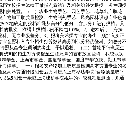
俗高档学校招生体检工做指点看法》及相关弥补为根据，考生须据
理相关处置。（二）农业生物手艺、园艺手艺、花草出产取花
农产物加工取质量检测、生物制药手艺、风光园林设想专业色盲
源按本地确定的投档准绳从高分到低分（含加分）进行投档。具
的批次，准绳上投档比例不跨越105%。2。进档后，上海按
登科。无专业级差分。3。报考美术类专业的考生，须加入所正
专业意愿和各专业招生打算数从高分到低分择优登科。如总分不
且情愿从命专业调剂的考生，予以退档。（二）首轮平行意愿生
够将残剩的招生打算调配至生源充脚的省市放置登科。我校认实
励志学金、上海市学金、国度帮学金、国度帮学贷款、勤工帮学
苦而停学。（一）报考农产物加工取质量检测高本贯通专业的考
验及高本贯通转段测验后方可进入上海杉达学院“食物质量取平
较机品级测验一级或上海建桥学院组织的计较机程度测验，并通