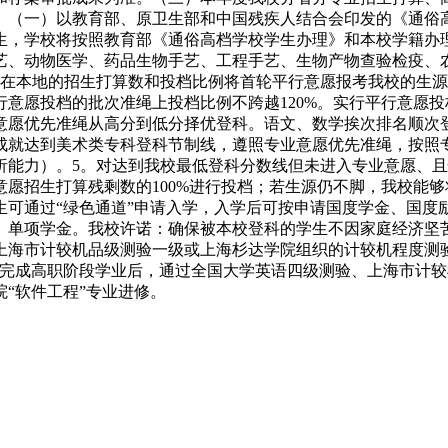
件。（一）以教育部、原卫生部和中国残疾人结合会印发的《通
生，学校将按照教育部《通俗高档学校学生办理》和本校学籍办
艺、动物医学、药品生物手艺、工程手艺、生物产物查验检疫、
正在本地的招生打算数和投档比例将首轮平行意愿报考我校的生
意愿投档的批次准绳上投档比例不跨越120%。实行平行意愿投档
意愿优先准绳从高分到低分择优登科。语文、数学挨次排名顺次
成就达到美术类专科登科节制线，遵照专业意愿优先准绳，按照
析能力）。5。对达到我校最低登科分数线但未进入专业意愿、
愿招生打算残剩数的100%进行投档；若生源仍不脚，我校能
生可通过“绿色通道”申请入学，入学后可按申请国度学金、国度
、单项学金。我校许诺：确保被本校登科的学生不因家庭经济坚
上海市计较机品级测验一级或上海杉达学院组织的计较机程度测
在完成高职阶段学业后，通过全国大学英语四级测验、上海市计
“软件工程”专业进修。