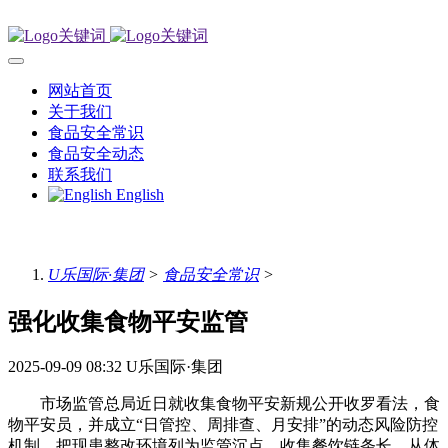
网站首页
关于我们
食品安全常识
食品安全动态
联系我们
English
U乐国际·集团
>
食品安全常识
>
强化收集食物平安监管
2025-09-09 08:32
U乐国际·集团
市场监管总局近日就收集食物平安新规公开收罗看法，食
物平安员，并成立“日管控、周排查、月安排”的动态风险防控
机制，把现患整改环境列为监管沉点。收集餐饮链条长、从体