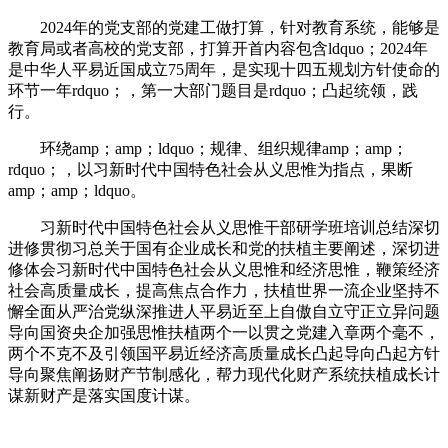
2024年的党支部的党建工做打算，针对教育系统，能够是
教育局或者高校的党支部，打算开首内容包含ldquo；2024年
是中华人平易近国成立75周年，是实现十四五规划方针使命的
环节一年rdquo；，第一大部门题目是rdquo；凸起统领，践
行。
环绕amp；amp；ldquo；规律、组织规律amp；amp；
rdquo；，以习新时代中国特色社会从义思惟为指点，果断
amp；amp；ldquo。
习新时代中国特色社会从义思惟干部研学班培训总结深切
进修贯彻习总关于国有企业成长和党的扶植主要阐述，深切进
修体会习新时代中国特色社会从义思惟和经济思惟，鞭策经济
社会高质量成长，提高焦点合作力，扶植世界一流企业坚持不
懈全面从严治党纵深推进人平易近至上自傲自立守正立异问题
导向国资央企加强思惟扶植两个一以贯之党建入章两个毫不，
两个不克不及引领国平易近经济高质量成长凸起导向凸起方针
导向聚焦阐扬财产节制感化，帮力现代化财产系统扶植成长计
谋新财产是落实国度计谋。