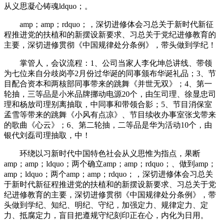
从义思凝心铸魂ldquo；。
amp；amp；rdquo；，深切进修体会习总关于新时代新征
程推进党的扶植和的新摆设新要求、习总关于党纪进修教育的
主要，深切进修贯彻《中国规律处分条例》，带头做到学纪！
掌管人，会议流程：1、公司当家人李化坤总讲线、带领
为七位来自分歧岗亭2月份过华诞的同事颁布华诞礼品；3、节
目配合资本和两核部同事带来的跳舞《并世无双》；4、第一
轮抽，三等品是小米品牌挪动电源20个，由玍司理、徐显忠司
理和杨放司理别离抽取，中同事和带领合影；5、节目消保室
孟雪等带来的跳舞《小风有点凉》、节目续收办事室张戈带来
的歌曲《心云》；6、第二轮抽，二等品是华为活动10个，由
银代刘磊司理抽取，中！
环绕以习新时代中国特色社会从义思惟为指点，果断
amp；amp；ldquo；两个确立amp；amp；rdquo；、做到amp；
amp；ldquo；两个amp；amp；rdquo；，深切进修体会习总关
于新时代新征程推进党的扶植和的新摆设新要求、习总关于党
纪进修教育的主要，深切进修贯彻《中国规律处分条例》，带
头做到学纪、知纪、明纪、守纪，加强定力、规律定力、定
力、抵腐定力，盲目把遵规守纪刻印正在心，内化为日用。