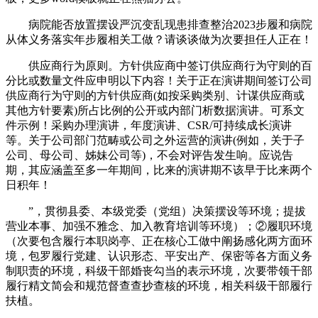
病院能否放置摆设严沉变乱现患排查整治2023步履和病院
从体义务落实年步履相关工做？请谈谈做为次要担任人正在！
供应商行为原则。方针供应商中签订供应商行为守则的百
分比或数量文件应申明以下内容！关于正在演讲期间签订公司
供应商行为守则的方针供应商(如按采购类别、计谋供应商或
其他方针要素)所占比例的公开或内部门析数据演讲。可系文
件示例！采购办理演讲，年度演讲、CSR/可持续成长演讲
等。关于公司部门范畴或公司之外运营的演讲(例如，关于子
公司、母公司、姊妹公司等)，不会对评告发生响。应说告
期，其应涵盖至多一年期间，比来的演讲期不该早于比来两个
日积年！
”，贯彻县委、本级党委（党组）决策摆设等环境；提拔
营业本事、加强不雅念、加入教育培训等环境）；②履职环境
（次要包含履行本职岗亭、正在核心工做中阐扬感化两方面环
境，包罗履行党建、认识形态、平安出产、保密等各方面义务
制职责的环境，科级干部婚丧勾当的表示环境，次要带领干部
履行精文简会和规范督查查抄查核的环境，相关科级干部履行
扶植。