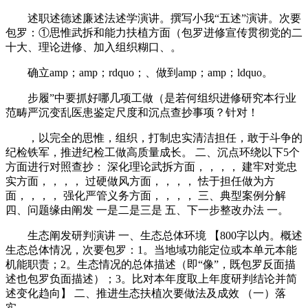
述职述德述廉述法述学演讲。撰写小我“五述”演讲。次要
包罗：①思惟武拆和能力扶植方面（包罗进修宣传贯彻党的二
十大、理论进修、加入组织糊口、。
确立amp；amp；rdquo；、做到amp；amp；ldquo。
步履”中要抓好哪几项工做（是若何组织进修研究本行业
范畴严沉变乱医患鉴定尺度和沉点查抄事项？针对！
，以完全的思惟，组织，打制忠实清洁担任，敢于斗争的
纪检铁军，推进纪检工做高质量成长。 二、沉点环绕以下5个
方面进行对照查抄： 深化理论武拆方面，，，， 建牢对党忠
实方面，，，， 过硬做风方面，，，， 怯于担任做为方
面，，，， 强化严管义务方面，，，， 三、典型案例分解
四、问题缘由阐发 一是二是三是 五、下一步整改办法 一。
生态阐发研判演讲 一、生态总体环境 【800字以内。概述
生态总体情况，次要包罗：1。当地域功能定位或本单元本能
机能职责；2。生态情况的总体描述（即“像”，既包罗反面描
述也包罗负面描述）；3。比对本年度取上年度研判结论并简
述变化趋向】 二、推进生态扶植次要做法及成效 （一）落
实。