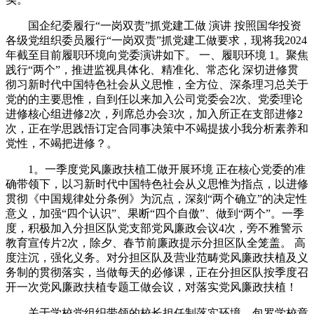
国企纪委履行“一岗双责”抓党建工做 演讲 按照国华投资
各级党组织委员履行“一岗双责”抓党建工做要求，现将我2024
年截至目前履职环境向党委演讲如下。 一、履职环境 1。聚焦
践行“两个”，推进监视具体化、精准化、常态化 深切进修贯
彻习新时代中国特色社会从义思惟，全方位、深条理习总关于
党的的主要思惟，自到任以来加入公司党委会2次、党委理论
进修核心组进修2次，列席总办会3次，加入所正在支部进修2
次，正在学思践悟订定合同事决策中不竭提拔小我分析素养和
党性，不竭把进修？。
1。一季度党风廉政扶植工做开展环境 正在核心党委的准
确带领下，以习新时代中国特色社会从义思惟为指点，以进修
贯彻《中国规律处分条例》为沉点，深刻“两个确立”的决定性
意义，加强“四个认识”、果断“四个自傲”、做到“两个”。一季
度，积极加入分担区队党支部党风廉政会议4次，旁不雅警示
教育宣传片2次，除夕、春节前廉政提示分担区队全笼盖。 高
度注沉，强化义务。对分担区队及营业范畴党风廉政扶植及义
务制的贯彻落实，当做每天的必修课，正在分担区队按季度召
开一次党风廉政扶植专题工做会议，对落实党风廉政扶植！
关于学校党组织带领的校长担任制落实环境，包罗学校章