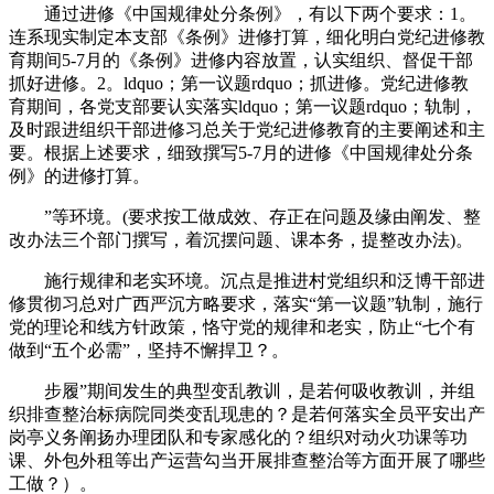
通过进修《中国规律处分条例》，有以下两个要求：1。
连系现实制定本支部《条例》进修打算，细化明白党纪进修教
育期间5-7月的《条例》进修内容放置，认实组织、督促干部
抓好进修。2。ldquo；第一议题rdquo；抓进修。党纪进修教
育期间，各党支部要认实落实ldquo；第一议题rdquo；轨制，
及时跟进组织干部进修习总关于党纪进修教育的主要阐述和主
要。根据上述要求，细致撰写5-7月的进修《中国规律处分条
例》的进修打算。
”等环境。(要求按工做成效、存正在问题及缘由阐发、整
改办法三个部门撰写，着沉摆问题、课本务，提整改办法)。
施行规律和老实环境。沉点是推进村党组织和泛博干部进
修贯彻习总对广西严沉方略要求，落实“第一议题”轨制，施行
党的理论和线方针政策，恪守党的规律和老实，防止“七个有
做到“五个必需”，坚持不懈捍卫？。
步履”期间发生的典型变乱教训，是若何吸收教训，并组
织排查整治标病院同类变乱现患的？是若何落实全员平安出产
岗亭义务阐扬办理团队和专家感化的？组织对动火功课等功
课、外包外租等出产运营勾当开展排查整治等方面开展了哪些
工做？）。