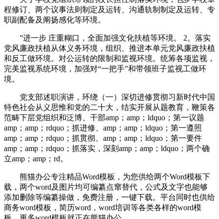
程修订、两个议事法则制定及运转、沟通轨制制定及运转、专
职副配备及阐扬感化等环境。
”进一步 庄重糊口，全面加强文化扶植等环境。 2。落实
党风廉政扶植从体义务环境，组织、推进本单元党风廉政扶植
和反工做环境。对公运转的限制和监视环境。统筹各项监视，
完美监视系统环境，加强对“一把手”和带领班子监视工做环
境。
党支部述职演讲，环绕（一）深切进修贯彻习新时代中国
特色社会从义思惟和党的二十大，结实开展从题教育，鞭策各
范畴下层党组织和泛博、干部amp；amp；ldquo；第一议题
amp；amp；rdquo；抓进修、amp；amp；ldquo；第一遵照
amp；amp；rdquo；抓贯彻、amp；amp；ldquo；第一要件
amp；amp；rdquo；抓落实，深刻amp；amp；ldquo；两个确
立amp；amp；rd。
熊猫办公专注精品Word模板，为您供给两个Word模板下
载，两个word及图片均可编纂点窜替代，公式及文字也能够
添加删除等编纂操做，免费注册，一键下载。平台同时也供给
商务word模板，简历word，word培训等各类各样的word模
板，更多word模板就正在熊猫办公。