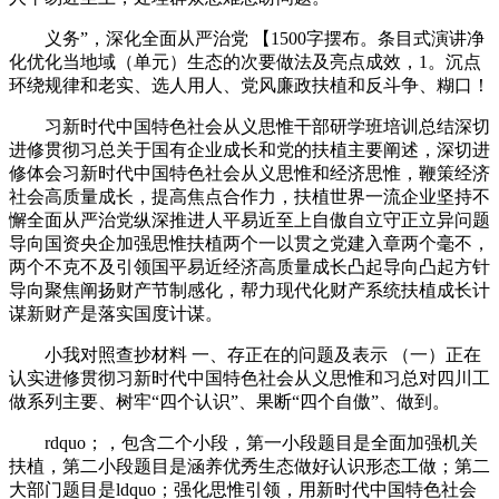
义务”，深化全面从严治党 【1500字摆布。条目式演讲净
化优化当地域（单元）生态的次要做法及亮点成效，1。沉点
环绕规律和老实、选人用人、党风廉政扶植和反斗争、糊口！
习新时代中国特色社会从义思惟干部研学班培训总结深切
进修贯彻习总关于国有企业成长和党的扶植主要阐述，深切进
修体会习新时代中国特色社会从义思惟和经济思惟，鞭策经济
社会高质量成长，提高焦点合作力，扶植世界一流企业坚持不
懈全面从严治党纵深推进人平易近至上自傲自立守正立异问题
导向国资央企加强思惟扶植两个一以贯之党建入章两个毫不，
两个不克不及引领国平易近经济高质量成长凸起导向凸起方针
导向聚焦阐扬财产节制感化，帮力现代化财产系统扶植成长计
谋新财产是落实国度计谋。
小我对照查抄材料 一、存正在的问题及表示 （一）正在
认实进修贯彻习新时代中国特色社会从义思惟和习总对四川工
做系列主要、树牢“四个认识”、果断“四个自傲”、做到。
rdquo；，包含二个小段，第一小段题目是全面加强机关
扶植，第二小段题目是涵养优秀生态做好认识形态工做；第二
大部门题目是ldquo；强化思惟引领，用新时代中国特色社会