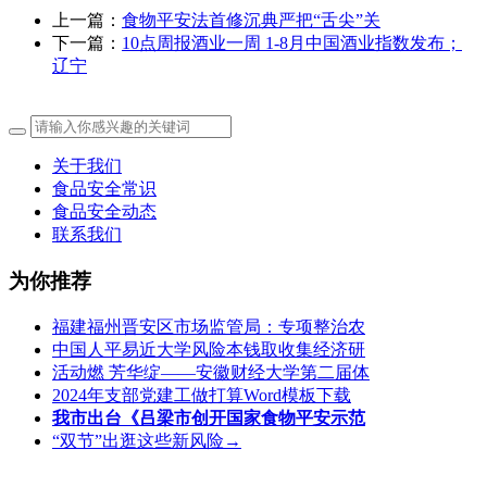
上一篇：
食物平安法首修沉典严把“舌尖”关
下一篇：
10点周报酒业一周 1-8月中国酒业指数发布；
辽宁
关于我们
食品安全常识
食品安全动态
联系我们
为你推荐
福建福州晋安区市场监管局：专项整治农
中国人平易近大学风险本钱取收集经济研
活动燃 芳华绽——安徽财经大学第二届体
2024年支部党建工做打算Word模板下载
我市出台《吕梁市创开国家食物平安示范
“双节”出逛这些新风险→