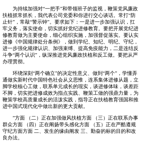
为持续加强对“一把手”和带领班子的监视，鞭策党风廉政
扶植抓常抓长，我代表公司党委和你进行交心谈话。常打“防
止针”，常敲“警示钟”。要求如下：一是进一步加强认识，扛
牢义务，落实使命，切实抓好党纪进修教育。要把开展党纪进
修教育做为主要使命，细心组织实施，加强督促落实。要认实
进修《中国规律处分条例》，做到学纪、知纪、明纪、守纪，
进一步强化规律认识、加强束缚、提高免疫能力，二是连结反
斗争“两个认识”，纵深推进党风廉政扶植和反工做。要把从严
办理贯彻。
环绕深刻“两个确立”的决定性意义、做到“两个”，学懂弄
通做实新时代中国特色社会从义思惟，连系集体进修从题，立
脚学校核心工做，联系单元成长的现实，谈进修体味，谈差距
不脚，切实把进修成效为指点实践、鞭策工做的强鼎力量，为
鞭策学校高质量成长的活泼实践，指导正在扶植教育强国和推
进中国式现代化中做出新的更大贡献。
”方面 （二）正在加强做风扶植方面 （三）正在联系办事
群众方面 （四）正在阐扬带头感化方面 （五）正在严酷遵规
守纪方面方面 二、发生的缘由阐发 三、勤奋的标的目的和改
良办法。