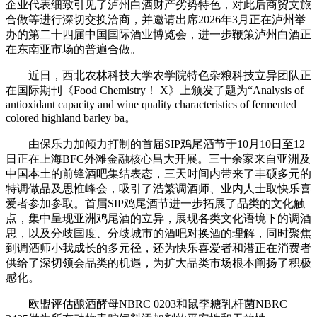
企业代表细致引见了泸州白酒财产劣势特色，对此后商贸文旅
合做等进行深切交换洽商，并邀请出席2026年3月正在泸州举
办的第二十四届中国国际酒业博览会，进一步鞭策泸州白酒正
在东南亚市场的普遍合做。
近日，西北农林科技大学农学院特色杂粮科技立异团队正
在国际期刊《Food Chemistry！ X》上颁发了题为“Analysis of
antioxidant capacity and wine quality characteristics of fermented
colored highland barley ba。
由保乐力加倾力打制的首届SIP鸡尾酒节于10月10日至12
日正在上海BFC外滩金融核心昌大开展。三十余家来自亚洲及
中国本土的前锋酒吧集结表态，三天时间内带来了丰硕多元的
特调做品及思惟峰会，吸引了浩繁调酒师、业内人士取快乐喜
爱者参加参取。首届SIP鸡尾酒节进一步拓展了品类的文化触
点，集中呈现亚洲鸡尾酒的立异，展现各类文化语境下的调酒
思，以及分歧国度、分歧城市的酒吧对换酒的理解，同时聚焦
到调酒师小我成长的多元径，还为快乐喜爱者和潜正在消费者
供给了深切领会品类的机遇，为扩大品类市场根本阐扬了积极
感化。
欧盟评估酿酒酵母NBRC 0203和鼠李糖乳杆菌NBRC