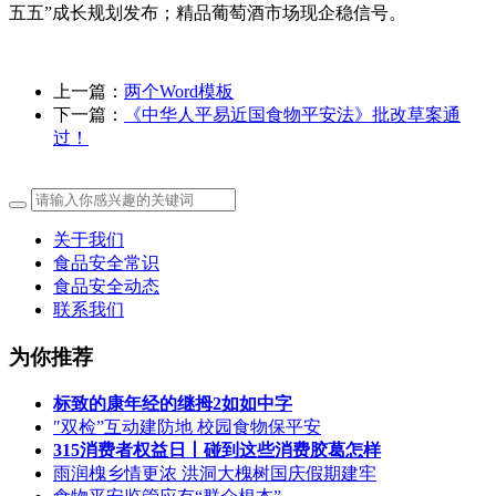
五五”成长规划发布；精品葡萄酒市场现企稳信号。
上一篇：
两个Word模板
下一篇：
《中华人平易近国食物平安法》批改草案通
过！
关于我们
食品安全常识
食品安全动态
联系我们
为你推荐
标致的康年经的继拇2如如中字
″双检”互动建防地 校园食物保平安
315消费者权益日丨碰到这些消费胶葛怎样
雨润槐乡情更浓 洪洞大槐树国庆假期建牢