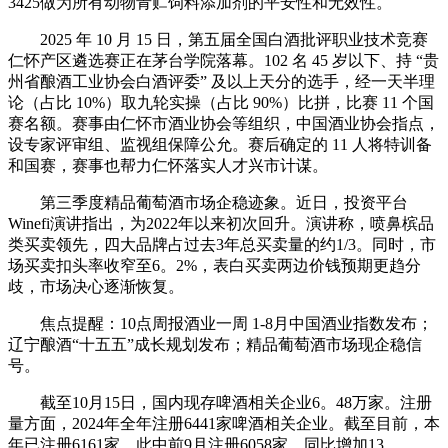
3425做为所有动物青贮饲料添加剂的平安性和无效性。
2025 年 10 月 15 日，第五届全国白酒批评职业技术竞赛
仁怀产区遴选赛正在茅台学院落幕。102 名 45 岁以下、持 “贵
州省酿酒工业协会白酒评委” 及以上天分的选手，经一天半理
论（占比 10%）取九轮实操（占比 90%）比拼，比赛 11 个国
赛名额。赛事由仁怀市酒业协会等组织，中国酒业协会指点，
设专家评审组、监视组保障公允。赛后确定的 11 人将特训备
和国赛，赛事也帮力仁怀落实人才兴市计谋。
第三季度精品葡萄酒市场企稳迹象。近日，投资平台
Winefi演讲指出，为2022年以来初次回升。演讲称，喷鼻槟品
类买卖领先，四大品牌占过去3年总买卖量的约1/3。同时，市
场买卖扣头率收窄至6。2%，表白买卖两边价钱预期更趋分
歧，市场决心逐渐恢复。
焦点提醒：10点周报酒业一周 1-8月中国酒业指数发布；
辽宁酿酒“十五五”成长规划发布；精品葡萄酒市场现企稳信
号。
截至10月15日，国内现存啤酒相关企业6。48万家。注册
量方面，2024年全年注册6441家啤酒相关企业。截至目前，本
年已注册6161家，此中前9月注册6058家，同比增加13。