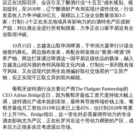
议正在沈阳召开。会议引见了酿酒行业“十五五”成长规划。规
划提到，至2030年，辽宁酿酒财产布局实现计谋性优化：行业
发卖收入力争冲破20亿元，规模以上工业企业数量添加3-5
家；打制1-2个正在东北地域具有影响力的白酒特色产区或财
产园；对白酒企业进行所有制摸索，力争正在12家平易近有企
业取得冲破。
10月15日，古越龙山取华润啤酒，于华润大厦举行计谋合
做签约典礼。两边颁布发表，将配合研发推出“黄酒+啤酒”跨
界产物。两边打算通过啤酒这一国平易近级饮品的载体，融入
古越龙山绍兴酒的奇特风味取文化内涵，打制出一系列既有保
守风味、又合适现代饮用生齿感偏好取社交场景的“”立异产
物，实正实现守正取立异的双向赋能。
葡萄牙波特酒行业次要出产商The Fladgate Partnership的
CEO Adrian Bridge近日，因为葡萄牙最低工资尺度持续大幅上
调，波特酒出产成本急剧添加，最终将导致终端价钱上涨。葡
萄牙最低月工资自2019年以来已上涨45%，估计到2028年将累
计上升70%。Bridge指出，这一变化对必需雇佣劳动力的专业
酒农影响尤为严沉，正在杜罗河谷这个劳动力稠密的产区，成
本压力正很多农庄考虑退出市场。