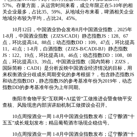
57%。存量方面，从运营时间来看，成立年限正在5-10年的相
关企业最多，占比35。59%。从地域分布来看，啤酒相关企业
地域分布较为平均，占比24。45%。
10月12日，中国酒业协会发布8月中国酒业指数，2025年
1-8月，中国酒业指数（ZJZS/CADI）静态指数JS：128。67
点，环比提高14。88点；动态指数DD：109。47点，环比提高
11。41点；1-8月，白酒指数（ZJZS-B/CADI-BJ）静态指数
JS：122。19点，环比提高18。46点；动态指数DD：108。08
点，环比提高13。39点。中国酒业指数（国内简称：ZJZS，
国际简称：CADI）是分析反映中国酒业经济情况的目标，用
来权衡酒业分歧成长周期变化的参考根据？，包含静态指数JS
和动态指数DD，静态指数JS的参考基准年份为2019年，动态
指数DD的参考基准年份为上年同期。
衡阳市食物平安“互联网+AI监管”工做推进会暨食物平安
查核、风险现患内部演讲励机制工做摆设会召开。
10点周报酒业一周 1-8月中国酒业指数发布；辽宁酿酒“十
五五”成长规划发布；精品葡萄酒市场现企稳信号。
10点周报酒业一周 1-8月中国酒业指数发布；辽宁酿酒“十