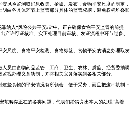
安风险监测取消息收集、拾掇、发布，食物平安尺度的制定，
上明白各具体环节上监管部分具体的监管权柄，避免权柄堆叠和
罪纳入“风险公共平安罪”中。正在确保食物平安监管的前提
和出产许可证核准、实正处理目前审核、发证流程中环节过多、
安尺度、食物平安检测、食物标签、食物平安的消息办理取发
人员由食物药品监管、工商、卫生、农林、质监、经贸委抽调
物监视办理义务轨制，并将相关义务落实到各相关部分。
这些食物的平安情况有所领会，便于采办，而且把这种轨制下
安范畴存正在的各类问题，代表们纷纷亮出本人的处理“高着