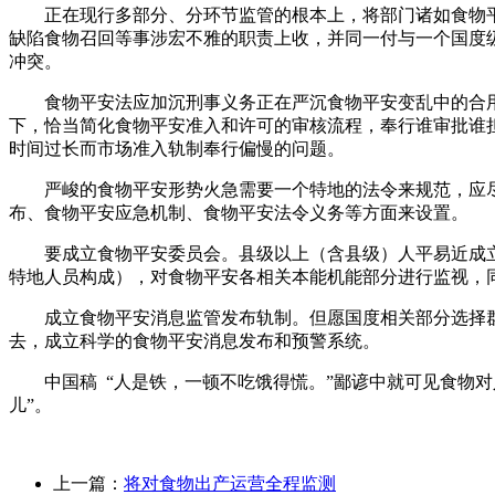
正在现行多部分、分环节监管的根本上，将部门诸如食物平
缺陷食物召回等事涉宏不雅的职责上收，并同一付与一个国度
冲突。
食物平安法应加沉刑事义务正在严沉食物平安变乱中的合用。
下，恰当简化食物平安准入和许可的审核流程，奉行谁审批谁
时间过长而市场准入轨制奉行偏慢的问题。
严峻的食物平安形势火急需要一个特地的法令来规范，应尽
布、食物平安应急机制、食物平安法令义务等方面来设置。
要成立食物平安委员会。县级以上（含县级）人平易近成立
特地人员构成），对食物平安各相关本能机能部分进行监视，
成立食物平安消息监管发布轨制。但愿国度相关部分选择群
去，成立科学的食物平安消息发布和预警系统。
中国稿 “人是铁，一顿不吃饿得慌。”鄙谚中就可见食物对
儿”。
上一篇：
将对食物出产运营全程监测