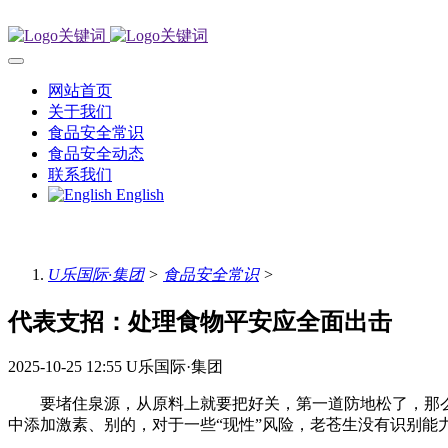
网站首页
关于我们
食品安全常识
食品安全动态
联系我们
English
U乐国际·集团
>
食品安全常识
>
代表支招：处理食物平安应全面出击
2025-10-25 12:55
U乐国际·集团
要堵住泉源，从原料上就要把好关，第一道防地松了，那么
中添加激素、别的，对于一些“现性”风险，老苍生没有识别