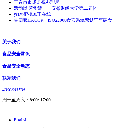
宜春市市场监视办理局
活动燃 芳华绽——安徽财经大学第二届体
ysl水蜜桃86正在线
集团获HACCP、ISO22000食安系统双认证牢建食
关于我们
食品安全常识
食品安全动态
联系我们
4000603536
周一至周六：8:00~17:00
English