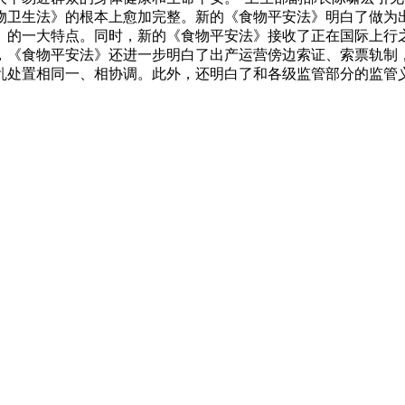
物卫生法》的根本上愈加完整。新的《食物平安法》明白了做为
》的一大特点。同时，新的《食物平安法》接收了正在国际上行
，《食物平安法》还进一步明白了出产运营傍边索证、索票轨制
乱处置相同一、相协调。此外，还明白了和各级监管部分的监管