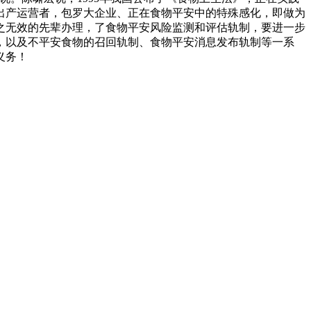
出产运营者，包罗大企业、正在食物平安中的特殊感化，即做为
之无效的先辈办理，了食物平安风险监测和评估轨制，要进一步
，以及不平安食物的召回轨制、食物平安消息发布轨制等一系
义务！