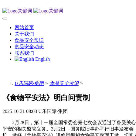
网站首页
关于我们
食品安全常识
食品安全动态
联系我们
English
U乐国际·集团
>
食品安全常识
>
《食物平安法》明白问责制
2025-10-31 08:03
U乐国际·集团
2月28日，第十一届全国常委会第七次会议通过了备受关心
平安的相关监管义务。3月2日，国务院旧事办举行旧事发布会
机，做好《食物平安法》进修贯彻和食物平安整理工做，切实人