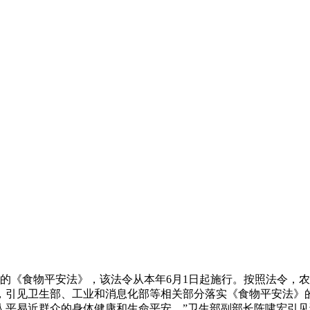
的《食物平安法》，该法令从本年6月1日起施行。按照法令，
，引见卫生部、工业和消息化部等相关部分落实《食物平安法》
平易近群众的身体健康和生命平安。”卫生部副部长陈啸宏引见说